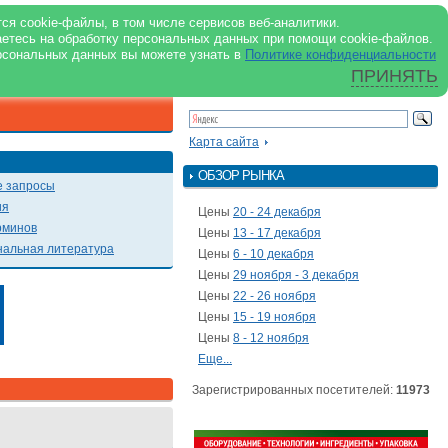
support@milkbranch.ru
ENG
ся cookie-файлы, в том числе сервисов веб-аналитики.
аетесь на обработку персональных данных при помощи cookie-файлов.
Архив номеров
Реклама на портале
Реклама в журнале
О портале
рсональных данных вы можете узнать в
Политике конфиденциальности
ПРИНЯТЬ
ПОИСК ПО ПОРТАЛУ
Презентации
Карта сайта
ОБЗОР РЫНКА
 запросы
ия
Цены
20 - 24 декабря
рминов
Цены
13 - 17 декабря
альная литература
Цены
6 - 10 декабря
Цены
29 ноября - 3 декабря
Цены
22 - 26 ноября
Цены
15 - 19 ноября
Цены
8 - 12 ноября
Еще...
Зарегистрированных посетителей:
11973