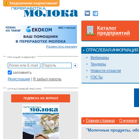
Уведомление подписчикам!
Каталог
предприятий
Разместить рекламу
ОТРАСЛЕВАЯ ИНФОРМАЦИЯ
Вебинары
Тендеры
Новости отрасли
запомнить
ГОСТы
Регистрация
|
Я забыл пароль
ПОДПИСКА НА ЖУРНАЛ
Главная страница
О журнале
"Молочные продукты, об