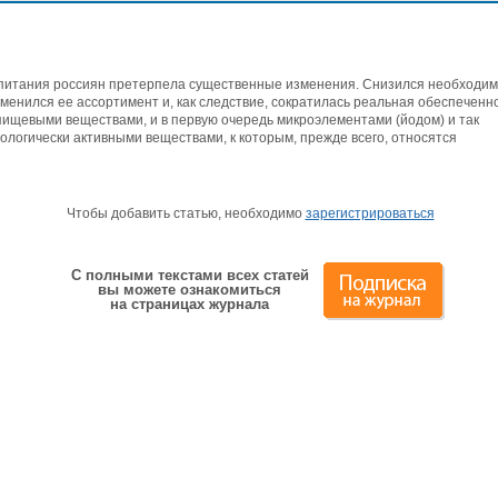
 питания россиян претерпела существенные изменения. Снизился необходи
менился ее ассортимент и, как следствие, сократилась реальная обеспеченн
ищевыми веществами, и в первую очередь микроэлементами (йодом) и так
огически активными веществами, к которым, прежде всего, относятся
Чтобы добавить статью, необходимо
зарегистрироваться
С полными текстами всех статей
вы можете ознакомиться
на страницах журнала