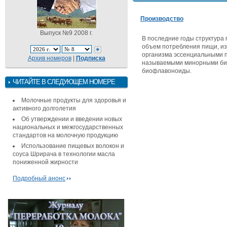
Производство
Выпуск №9 2008 г.
В последние годы структура
объем потребления пищи, из
организма эссенциальными п
Архив номеров
|
Подписка
называемыми минорными биол
биофлавоноиды.
ЧИТАЙТЕ В СЛЕДУЮЩЕМ НОМЕРЕ
Молочные продукты для здоровья и
активного долголетия
Об утверждении и введении новых
национальных и межгосударственных
стандартов на молочную продукцию
Использование пищевых волокон и
соуса Шрирача в технологии масла
пониженной жирности
Подробный анонс