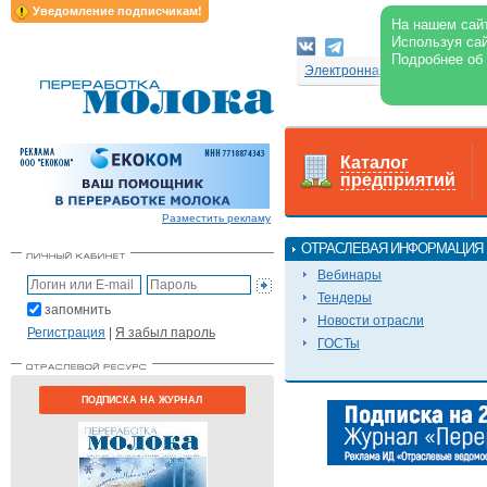
Уведомление подписчикам!
На нашем сайт
Используя сай
Подробнее об
Электронная версия журнал
Каталог
предприятий
Разместить рекламу
ОТРАСЛЕВАЯ ИНФОРМАЦИЯ
Вебинары
Тендеры
запомнить
Новости отрасли
Регистрация
|
Я забыл пароль
ГОСТы
ПОДПИСКА НА ЖУРНАЛ