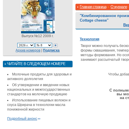
Главная страница
О журнале
"Комбинированное произв
Cottage cheese"
Ве
Выпуск №12 2009 г.
Технология
Творог можно получать беск
Архив номеров
|
Подписка
формы сквашивания, темпера
методы формования. Но осо
занимают рассыпчатый творо
ЧИТАЙТЕ В СЛЕДУЮЩЕМ НОМЕРЕ
Молочные продукты для здоровья и
Чтобы доба
активного долголетия
Об утверждении и введении новых
национальных и межгосударственных
С полными
вы мо
стандартов на молочную продукцию
на с
Использование пищевых волокон и
соуса Шрирача в технологии масла
пониженной жирности
Подробный анонс