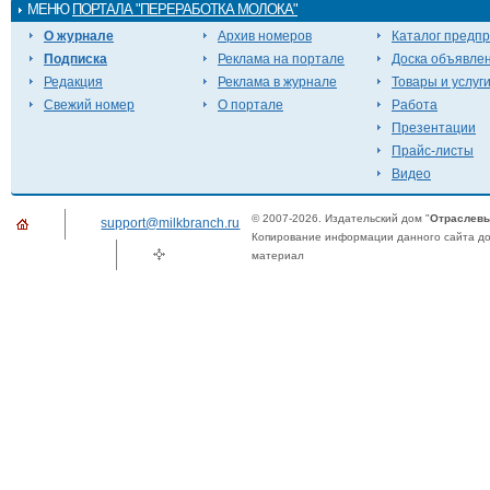
МЕНЮ
ПОРТАЛА "ПЕРЕРАБОТКА МОЛОКА"
О журнале
Архив номеров
Каталог предп
Подписка
Реклама на портале
Доска объявле
Редакция
Реклама в журнале
Товары и услуг
Свежий номер
О портале
Работа
Презентации
Прайс-листы
Видео
© 2007-2026. Издательский дом "
Отраслевы
support@milkbranch.ru
Копирование информации данного сайта доп
материал