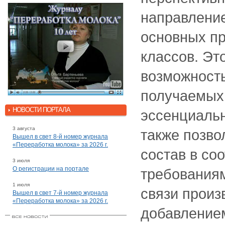
направлени
основных пр
классов. Эт
возможност
получаемых
НОВОСТИ ПОРТАЛА
эссенциаль
3 августа
также позво
Вышел в свет 8-й номер журнала
«Переработка молока» за 2026 г.
состав в со
3 июля
О регистрации на портале
требованиям
1 июля
связи произ
Вышел в свет 7-й номер журнала
«Переработка молока» за 2026 г.
добавление