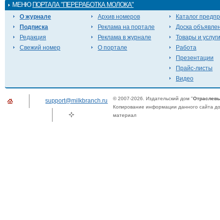
МЕНЮ
ПОРТАЛА "ПЕРЕРАБОТКА МОЛОКА"
О журнале
Архив номеров
Каталог предп
Подписка
Реклама на портале
Доска объявле
Редакция
Реклама в журнале
Товары и услуг
Свежий номер
О портале
Работа
Презентации
Прайс-листы
Видео
© 2007-2026. Издательский дом "
Отраслевы
support@milkbranch.ru
Копирование информации данного сайта доп
материал