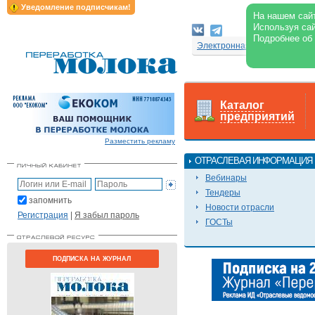
Уведомление подписчикам!
На нашем сайт
Используя сай
Подробнее об
Электронная версия журнал
Каталог
предприятий
Разместить рекламу
ОТРАСЛЕВАЯ ИНФОРМАЦИЯ
Вебинары
Тендеры
запомнить
Новости отрасли
Регистрация
|
Я забыл пароль
ГОСТы
ПОДПИСКА НА ЖУРНАЛ