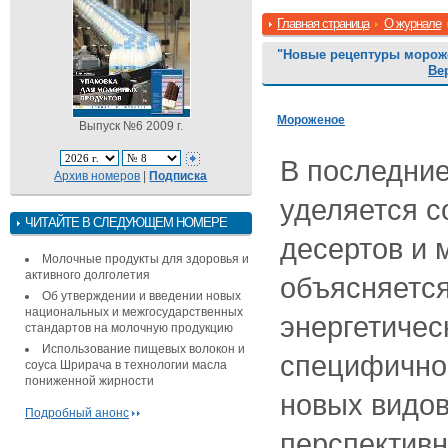
Главная страница
О журнале
"Новые рецептуры мороже
Ве
Мороженое
Выпуск №6 2009 г.
В последни
Архив номеров
|
Подписка
уделяется 
ЧИТАЙТЕ В СЛЕДУЮЩЕМ НОМЕРЕ
десертов и 
Молочные продукты для здоровья и
активного долголетия
объясняется
Об утверждении и введении новых
национальных и межгосударственных
энергетичес
стандартов на молочную продукцию
Использование пищевых волокон и
специфичнос
соуса Шрирача в технологии масла
пониженной жирности
новых видо
Подробный анонс
перспективн