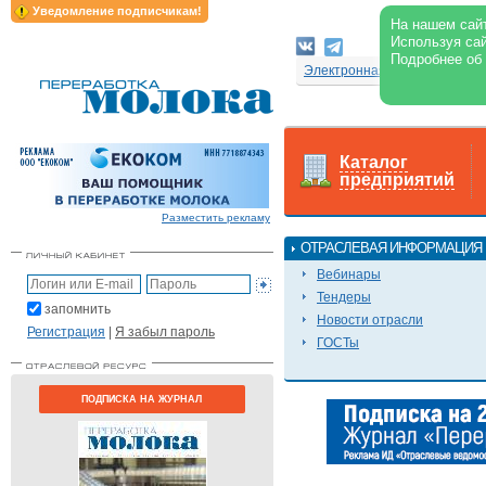
Уведомление подписчикам!
На нашем сайт
Используя сай
Подробнее об
Электронная версия журнал
Каталог
предприятий
Разместить рекламу
ОТРАСЛЕВАЯ ИНФОРМАЦИЯ
Вебинары
Тендеры
запомнить
Новости отрасли
Регистрация
|
Я забыл пароль
ГОСТы
ПОДПИСКА НА ЖУРНАЛ