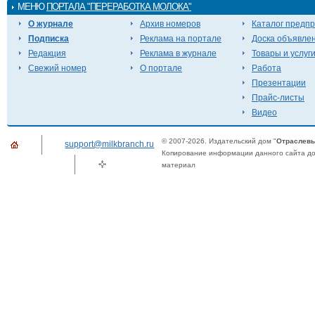
МЕНЮ
ПОРТАЛА "ПЕРЕРАБОТКА МОЛОКА"
О журнале
Архив номеров
Каталог предп
Подписка
Реклама на портале
Доска объявле
Редакция
Реклама в журнале
Товары и услуг
Свежий номер
О портале
Работа
Презентации
Прайс-листы
Видео
© 2007-2026. Издательский дом "
Отраслевы
support@milkbranch.ru
Копирование информации данного сайта доп
материал