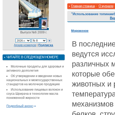
Главная страница
О журнале
"Использование топинамб
Ве
Мороженое
Выпуск №6 2009 г.
В последние
Архив номеров
|
Подписка
ведутся исс
ЧИТАЙТЕ В СЛЕДУЮЩЕМ НОМЕРЕ
различных 
Молочные продукты для здоровья и
активного долголетия
которые об
Об утверждении и введении новых
национальных и межгосударственных
животных и 
стандартов на молочную продукцию
Использование пищевых волокон и
температура
соуса Шрирача в технологии масла
пониженной жирности
механизмов 
Подробный анонс
белков, стр