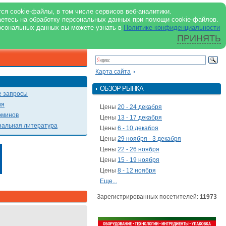
support@milkbranch.ru
ENG
ся cookie-файлы, в том числе сервисов веб-аналитики.
аетесь на обработку персональных данных при помощи cookie-файлов.
Архив номеров
Реклама на портале
Реклама в журнале
О портале
рсональных данных вы можете узнать в
Политике конфиденциальности
ПРИНЯТЬ
ПОИСК ПО ПОРТАЛУ
Презентации
Карта сайта
ОБЗОР РЫНКА
 запросы
ия
Цены
20 - 24 декабря
рминов
Цены
13 - 17 декабря
альная литература
Цены
6 - 10 декабря
Цены
29 ноября - 3 декабря
Цены
22 - 26 ноября
Цены
15 - 19 ноября
Цены
8 - 12 ноября
Еще...
Зарегистрированных посетителей:
11973