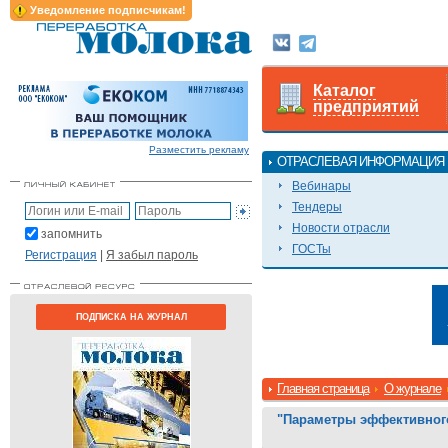
Уведомление подписчикам!
Каталог
предприятий
Разместить рекламу
ОТРАСЛЕВАЯ ИНФОРМАЦИЯ
Вебинары
Тендеры
Новости отрасли
запомнить
ГОСТы
Регистрация
|
Я забыл пароль
ПОДПИСКА НА ЖУРНАЛ
Главная страница
О журнале
"Параметры эффективного