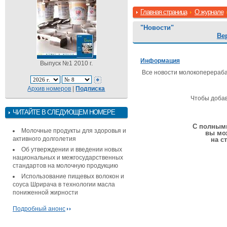
Главная страница
О журнале
"Новости"
Ве
Информация
Выпуск №1 2010 г.
Все новости молокоперера
Архив номеров
|
Подписка
Чтобы доба
ЧИТАЙТЕ В СЛЕДУЮЩЕМ НОМЕРЕ
С полными
Молочные продукты для здоровья и
вы мо
активного долголетия
на с
Об утверждении и введении новых
национальных и межгосударственных
стандартов на молочную продукцию
Использование пищевых волокон и
соуса Шрирача в технологии масла
пониженной жирности
Подробный анонс