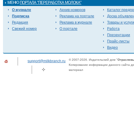
МЕНЮ
ПОРТАЛА "ПЕРЕРАБОТКА МОЛОКА"
О журнале
Архив номеров
Каталог предп
Подписка
Реклама на портале
Доска объявле
Редакция
Реклама в журнале
Товары и услуг
Свежий номер
О портале
Работа
Презентации
Прайс-листы
Видео
© 2007-2026. Издательский дом "
Отраслевы
support@milkbranch.ru
Копирование информации данного сайта доп
материал