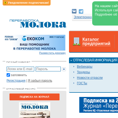
Уведомление подписчикам!
На нашем сайт
Используя сай
Подробнее об
Электронная версия журнал
Каталог
предприятий
Разместить рекламу
ОТРАСЛЕВАЯ ИНФОРМАЦИЯ
Вебинары
Тендеры
запомнить
Новости отрасли
Регистрация
|
Я забыл пароль
ГОСТы
ПОДПИСКА НА ЖУРНАЛ