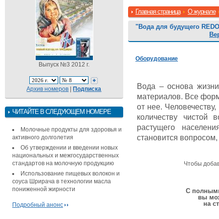
Главная страница
О журнале
"Вода для будущего RE
Ве
Оборудование
Выпуск №3 2012 г.
Вода – основа жизн
Архив номеров
|
Подписка
материалов. Все форм
от нее. Человечеству
ЧИТАЙТЕ В СЛЕДУЮЩЕМ НОМЕРЕ
количеству чистой 
растущего населен
Молочные продукты для здоровья и
становится вопросом,
активного долголетия
Об утверждении и введении новых
национальных и межгосударственных
стандартов на молочную продукцию
Чтобы доба
Использование пищевых волокон и
соуса Шрирача в технологии масла
пониженной жирности
С полными
вы мо
на с
Подробный анонс