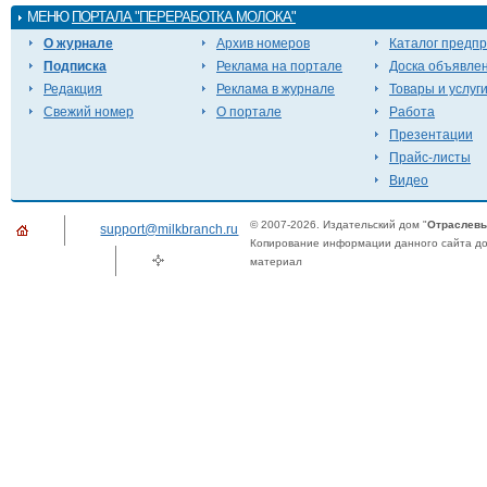
МЕНЮ
ПОРТАЛА "ПЕРЕРАБОТКА МОЛОКА"
О журнале
Архив номеров
Каталог предп
Подписка
Реклама на портале
Доска объявле
Редакция
Реклама в журнале
Товары и услуг
Свежий номер
О портале
Работа
Презентации
Прайс-листы
Видео
© 2007-2026. Издательский дом "
Отраслевы
support@milkbranch.ru
Копирование информации данного сайта доп
материал