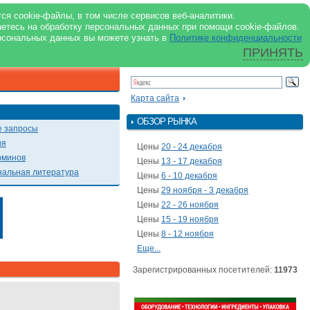
support@milkbranch.ru
ENG
ся cookie-файлы, в том числе сервисов веб-аналитики.
аетесь на обработку персональных данных при помощи cookie-файлов.
Архив номеров
Реклама на портале
Реклама в журнале
О портале
рсональных данных вы можете узнать в
Политике конфиденциальности
ПРИНЯТЬ
ПОИСК ПО ПОРТАЛУ
Презентации
Карта сайта
ОБЗОР РЫНКА
 запросы
ия
Цены
20 - 24 декабря
рминов
Цены
13 - 17 декабря
альная литература
Цены
6 - 10 декабря
Цены
29 ноября - 3 декабря
Цены
22 - 26 ноября
Цены
15 - 19 ноября
Цены
8 - 12 ноября
Еще...
Зарегистрированных посетителей:
11973