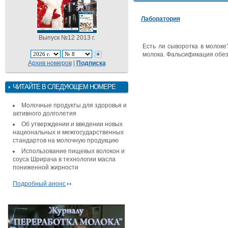
Лаборатория
Выпуск №12 2013 г.
Есть ли сыворотка в молоке
молока. Фальсификация обезж
Архив номеров
|
Подписка
ЧИТАЙТЕ В СЛЕДУЮЩЕМ НОМЕРЕ
Молочные продукты для здоровья и
активного долголетия
Об утверждении и введении новых
национальных и межгосударственных
стандартов на молочную продукцию
Использование пищевых волокон и
соуса Шрирача в технологии масла
пониженной жирности
Подробный анонс