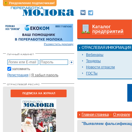
Уведомление подписчикам!
Каталог
предприятий
Разместить рекламу
ОТРАСЛЕВАЯ ИНФОРМАЦИЯ
Вебинары
Тендеры
Новости отрасли
запомнить
ГОСТы
Регистрация
|
Я забыл пароль
ПОДПИСКА НА ЖУРНАЛ
Главная страница
О журнале
"Выявляем фальсификаци