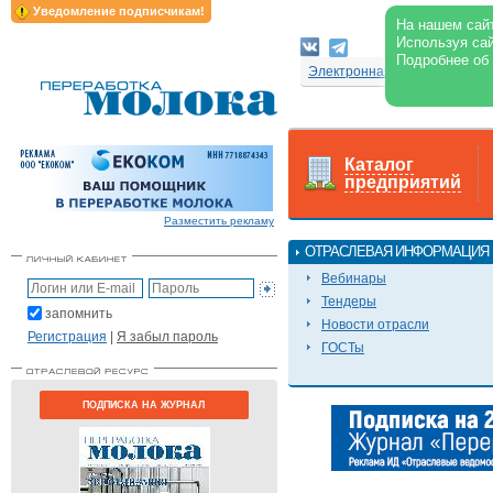
Уведомление подписчикам!
На нашем сайт
Используя сай
Подробнее об
Электронная версия журнал
Каталог
предприятий
Разместить рекламу
ОТРАСЛЕВАЯ ИНФОРМАЦИЯ
Вебинары
Тендеры
запомнить
Новости отрасли
Регистрация
|
Я забыл пароль
ГОСТы
ПОДПИСКА НА ЖУРНАЛ