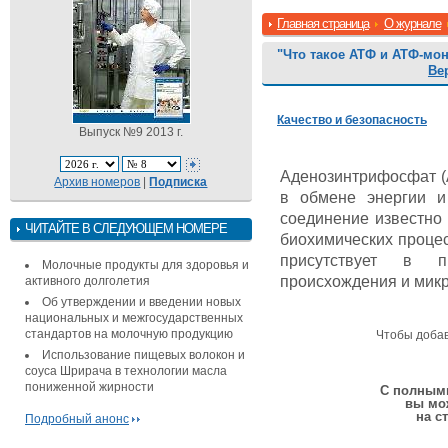
Главная страница
О журнале
"Что такое АТФ и АТФ-мо
Ве
Качество и безопасность
Выпуск №9 2013 г.
Аденозинтрифосфат (А
Архив номеров
|
Подписка
в обмене энергии и
соединение известно 
ЧИТАЙТЕ В СЛЕДУЮЩЕМ НОМЕРЕ
биохимических процес
присутствует в п
Молочные продукты для здоровья и
происхождения и мик
активного долголетия
Об утверждении и введении новых
национальных и межгосударственных
стандартов на молочную продукцию
Чтобы доба
Использование пищевых волокон и
соуса Шрирача в технологии масла
пониженной жирности
С полными
вы мо
на с
Подробный анонс