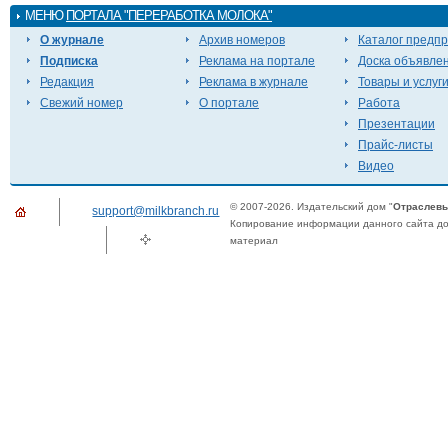
МЕНЮ
ПОРТАЛА "ПЕРЕРАБОТКА МОЛОКА"
О журнале
Архив номеров
Каталог предп
Подписка
Реклама на портале
Доска объявле
Редакция
Реклама в журнале
Товары и услуг
Свежий номер
О портале
Работа
Презентации
Прайс-листы
Видео
© 2007-2026. Издательский дом "
Отраслевы
support@milkbranch.ru
Копирование информации данного сайта доп
материал