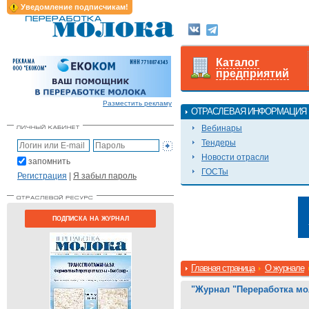
Уведомление подписчикам!
Каталог
предприятий
Разместить рекламу
ОТРАСЛЕВАЯ ИНФОРМАЦИЯ
Вебинары
Тендеры
Новости отрасли
запомнить
ГОСТы
Регистрация
|
Я забыл пароль
ПОДПИСКА НА ЖУРНАЛ
Главная страница
О журнале
"Журнал "Переработка мо