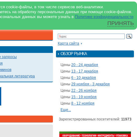
support@milkbranch.ru
ENG
ся cookie-файлы, в том числе сервисов веб-аналитики.
аетесь на обработку персональных данных при помощи cookie-файлов.
Архив номеров
Реклама на портале
Реклама в журнале
О портале
рсональных данных вы можете узнать в
Политике конфиденциальности
ПРИНЯТЬ
ПОИСК ПО ПОРТАЛУ
Презентации
Карта сайта
ОБЗОР РЫНКА
 запросы
ия
Цены
20 - 24 декабря
рминов
Цены
13 - 17 декабря
альная литература
Цены
6 - 10 декабря
Цены
29 ноября - 3 декабря
Цены
22 - 26 ноября
Цены
15 - 19 ноября
Цены
8 - 12 ноября
Еще...
Зарегистрированных посетителей:
11973