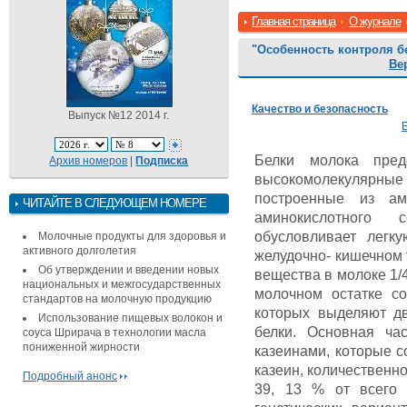
Главная страница
О журнале
"Особенность контроля б
Ве
Качество и безопасность
Выпуск №12 2014 г.
Белки молока пред
Архив номеров
|
Подписка
высокомолекулярные
построенные из ами
ЧИТАЙТЕ В СЛЕДУЮЩЕМ НОМЕРЕ
аминокислотного 
обусловливает легк
Молочные продукты для здоровья и
активного долголетия
желудочно- кишечном 
Об утверждении и введении новых
вещества в молоке 1/
национальных и межгосударственных
молочном остатке со
стандартов на молочную продукцию
которых выделяют д
Использование пищевых волокон и
белки. Основная ча
соуса Шрирача в технологии масла
пониженной жирности
казеинами, которые со
казеин, количественно
Подробный анонс
39, 13 % от всего 