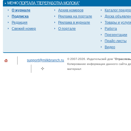
МЕНЮ
ПОРТАЛА "ПЕРЕРАБОТКА МОЛОКА"
О журнале
Архив номеров
Каталог предп
Подписка
Реклама на портале
Доска объявле
Редакция
Реклама в журнале
Товары и услуг
Свежий номер
О портале
Работа
Презентации
Прайс-листы
Видео
© 2007-2026. Издательский дом "
Отраслевы
support@milkbranch.ru
Копирование информации данного сайта доп
материал