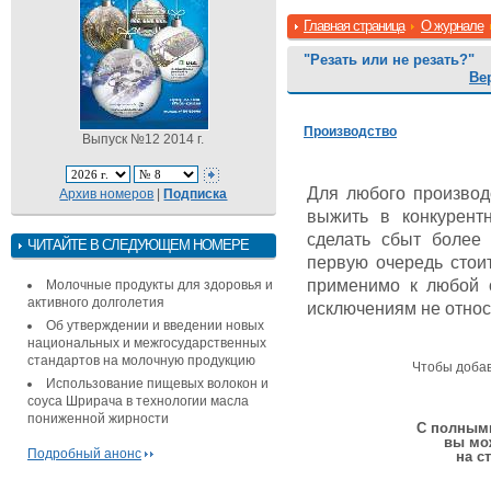
Главная страница
О журнале
"Резать или не резать?"
Ве
Производство
Выпуск №12 2014 г.
Для любого производ
Архив номеров
|
Подписка
выжить в конкурентн
сделать сбыт более
ЧИТАЙТЕ В СЛЕДУЮЩЕМ НОМЕРЕ
первую очередь стои
применимо к любой о
Молочные продукты для здоровья и
активного долголетия
исключениям не относ
Об утверждении и введении новых
национальных и межгосударственных
стандартов на молочную продукцию
Чтобы доба
Использование пищевых волокон и
соуса Шрирача в технологии масла
пониженной жирности
С полными
вы мо
Подробный анонс
на с