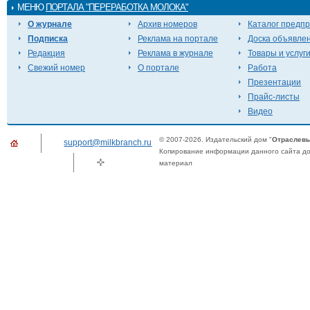
МЕНЮ
ПОРТАЛА "ПЕРЕРАБОТКА МОЛОКА"
О журнале
Архив номеров
Каталог предп
Подписка
Реклама на портале
Доска объявле
Редакция
Реклама в журнале
Товары и услуг
Свежий номер
О портале
Работа
Презентации
Прайс-листы
Видео
© 2007-2026. Издательский дом "
Отраслевы
support@milkbranch.ru
Копирование информации данного сайта доп
материал