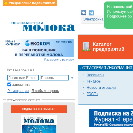
Уведомление подписчикам!
На нашем сайт
Используя сай
Подробнее об
Электронная версия журнал
Каталог
предприятий
Разместить рекламу
ОТРАСЛЕВАЯ ИНФОРМАЦИЯ
Вебинары
Тендеры
запомнить
Новости отрасли
Регистрация
|
Я забыл пароль
ГОСТы
ПОДПИСКА НА ЖУРНАЛ