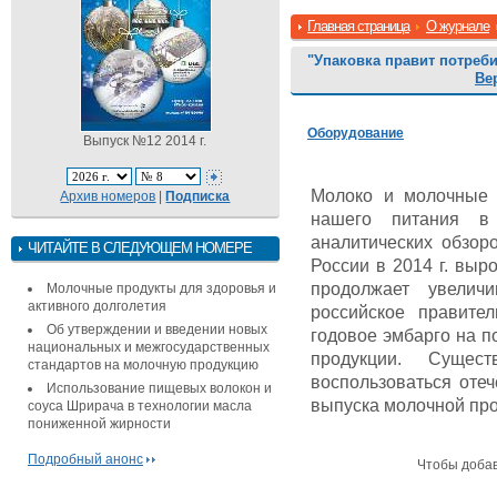
Главная страница
О журнале
"Упаковка правит потреб
Ве
Оборудование
Выпуск №12 2014 г.
Молоко и молочные 
Архив номеров
|
Подписка
нашего питания в
аналитических обзор
ЧИТАЙТЕ В СЛЕДУЮЩЕМ НОМЕРЕ
России в 2014 г. выр
продолжает увелич
Молочные продукты для здоровья и
активного долголетия
российское правите
Об утверждении и введении новых
годовое эмбарго на п
национальных и межгосударственных
продукции. Сущес
стандартов на молочную продукцию
воспользоваться оте
Использование пищевых волокон и
выпуска молочной про
соуса Шрирача в технологии масла
пониженной жирности
Подробный анонс
Чтобы доба