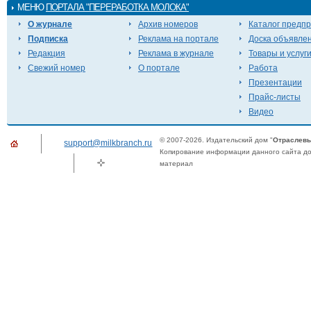
МЕНЮ
ПОРТАЛА "ПЕРЕРАБОТКА МОЛОКА"
О журнале
Архив номеров
Каталог предп
Подписка
Реклама на портале
Доска объявле
Редакция
Реклама в журнале
Товары и услуг
Свежий номер
О портале
Работа
Презентации
Прайс-листы
Видео
© 2007-2026. Издательский дом "
Отраслевы
support@milkbranch.ru
Копирование информации данного сайта доп
материал