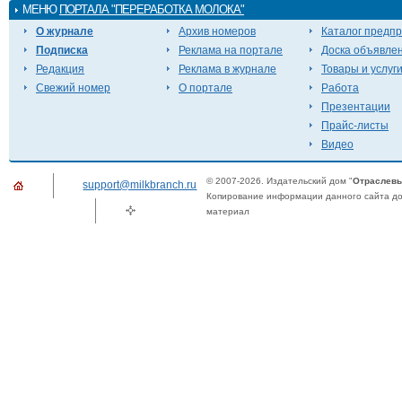
МЕНЮ
ПОРТАЛА "ПЕРЕРАБОТКА МОЛОКА"
О журнале
Архив номеров
Каталог предп
Подписка
Реклама на портале
Доска объявле
Редакция
Реклама в журнале
Товары и услуг
Свежий номер
О портале
Работа
Презентации
Прайс-листы
Видео
© 2007-2026. Издательский дом "
Отраслевы
support@milkbranch.ru
Копирование информации данного сайта доп
материал