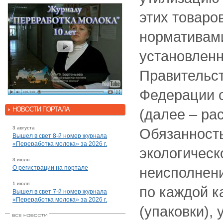
этих товаров
нормативами
установлен
Правительс
Федерации о
НОВОСТИ ПОРТАЛА
(далее – ра
3 августа
Обязанность
Вышел в свет 8-й номер журнала
«Переработка молока» за 2026 г.
экологическ
3 июля
О регистрации на портале
неисполнен
1 июля
по каждой к
Вышел в свет 7-й номер журнала
«Переработка молока» за 2026 г.
(упаковки),