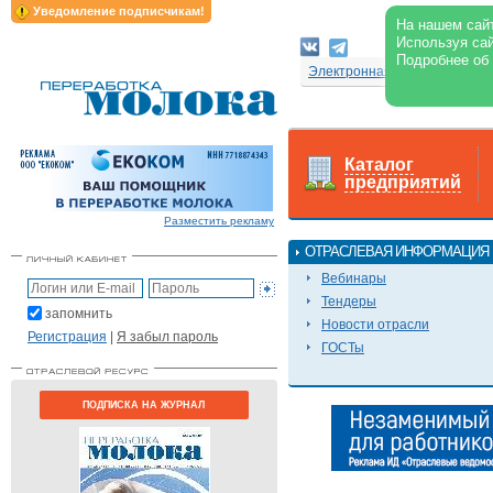
Уведомление подписчикам!
На нашем сайт
Используя сай
Подробнее об
Электронная версия журнал
Каталог
предприятий
Разместить рекламу
ОТРАСЛЕВАЯ ИНФОРМАЦИЯ
Вебинары
Тендеры
запомнить
Новости отрасли
Регистрация
|
Я забыл пароль
ГОСТы
ПОДПИСКА НА ЖУРНАЛ