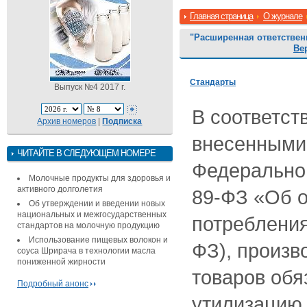
Главная страница
О журнале
"Расширенная ответствен
Ве
Стандарты
Выпуск №4 2017 г.
В соответст
Архив номеров
|
Подписка
внесенными в
ЧИТАЙТЕ В СЛЕДУЮЩЕМ НОМЕРЕ
Федеральног
Молочные продукты для здоровья и
активного долголетия
89-ФЗ «Об о
Об утверждении и введении новых
национальных и межгосударственных
потребления
стандартов на молочную продукцию
Использование пищевых волокон и
ФЗ), произв
соуса Шрирача в технологии масла
пониженной жирности
товаров обя
Подробный анонс
утилизацию 