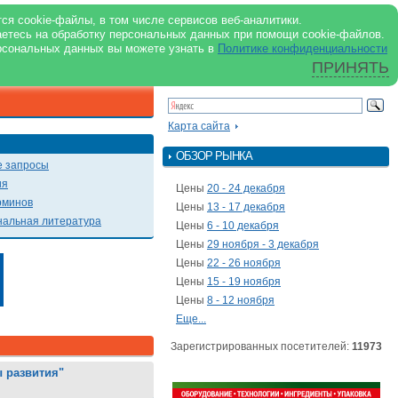
support@milkbranch.ru
ENG
ся cookie-файлы, в том числе сервисов веб-аналитики.
аетесь на обработку персональных данных при помощи cookie-файлов.
Архив номеров
Реклама на портале
Реклама в журнале
О портале
рсональных данных вы можете узнать в
Политике конфиденциальности
ПРИНЯТЬ
ПОИСК ПО ПОРТАЛУ
Презентации
Карта сайта
ОБЗОР РЫНКА
 запросы
ия
Цены
20 - 24 декабря
рминов
Цены
13 - 17 декабря
альная литература
Цены
6 - 10 декабря
Цены
29 ноября - 3 декабря
Цены
22 - 26 ноября
Цены
15 - 19 ноября
Цены
8 - 12 ноября
Еще...
Зарегистрированных посетителей:
11973
 развития"