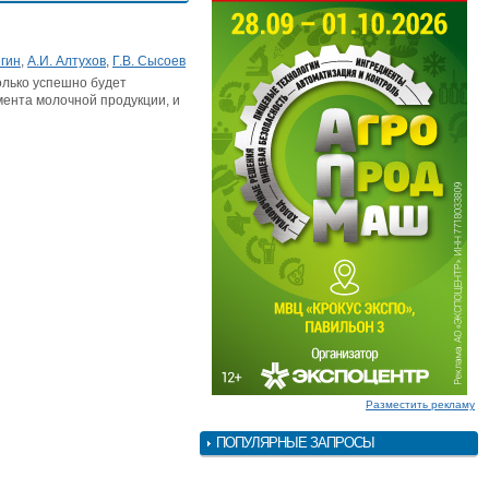
егин
,
А.И. Алтухов
,
Г.В. Сысоев
олько успешно будет
мента молочной продукции, и
Разместить рекламу
ПОПУЛЯРНЫЕ ЗАПРОСЫ