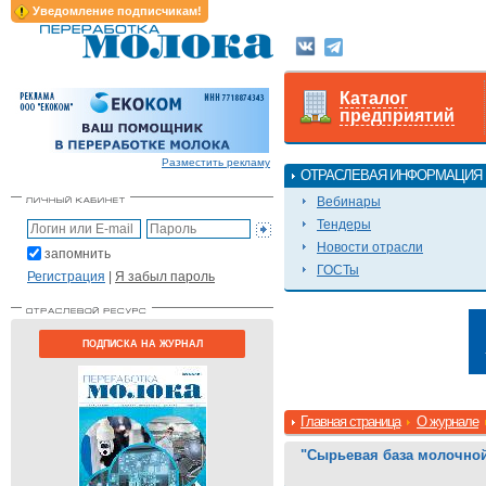
Уведомление подписчикам!
Каталог
предприятий
Разместить рекламу
ОТРАСЛЕВАЯ ИНФОРМАЦИЯ
Вебинары
Тендеры
Новости отрасли
запомнить
ГОСТы
Регистрация
|
Я забыл пароль
ПОДПИСКА НА ЖУРНАЛ
Главная страница
О журнале
"Сырьевая база молочной