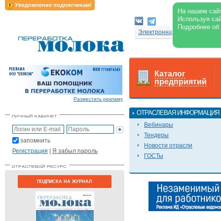
Уведомление подписчикам!
На нашем сайт
Используя сай
Подробнее об
Электронная версия журнал
Каталог
предприятий
Разместить рекламу
ОТРАСЛЕВАЯ ИНФОРМАЦИЯ
Вебинары
Тендеры
запомнить
Новости отрасли
Регистрация
|
Я забыл пароль
ГОСТы
ПОДПИСКА НА ЖУРНАЛ