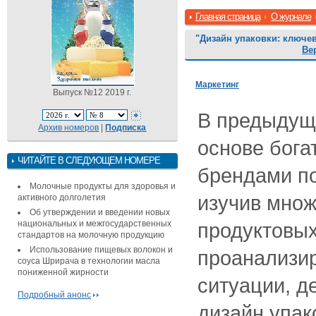
Главная страница
О журнале
"Дизайн упаковки: ключе
Ве
Маркетинг
Выпуск №12 2019 г.
В предыдуще
Архив номеров
|
Подписка
основе бога
ЧИТАЙТЕ В СЛЕДУЮЩЕМ НОМЕРЕ
брендами по
Молочные продукты для здоровья и
изучив множ
активного долголетия
Об утверждении и введении новых
национальных и межгосударственных
продуктовых
стандартов на молочную продукцию
Использование пищевых волокон и
проанализи
соуса Шрирача в технологии масла
пониженной жирности
ситуации, д
Подробный анонс
дизайн упак