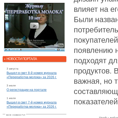
влияет на ег
Были назва
потребител
покупателей
появлению н
подходят дл
НОВОСТИ ПОРТАЛА
продуктов. 
3 августа
Вышел в свет 8-й номер журнала
«Переработка молока» за 2026 г.
важная, но 
3 июля
составляющ
О регистрации на портале
1 июля
показателей
Вышел в свет 7-й номер журнала
«Переработка молока» за 2026 г.