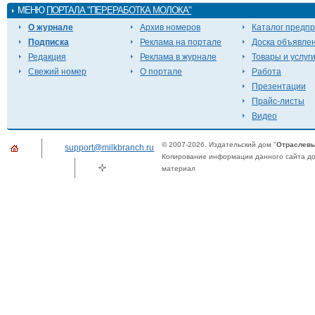
МЕНЮ
ПОРТАЛА "ПЕРЕРАБОТКА МОЛОКА"
О журнале
Архив номеров
Каталог предп
Подписка
Реклама на портале
Доска объявле
Редакция
Реклама в журнале
Товары и услуг
Свежий номер
О портале
Работа
Презентации
Прайс-листы
Видео
© 2007-2026. Издательский дом "
Отраслевы
support@milkbranch.ru
Копирование информации данного сайта доп
материал