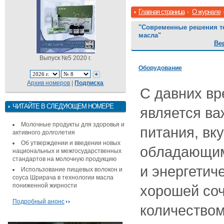
Главная страница
О журнале
"Современные решения те
масла"
Ве
Выпуск №5 2020 г.
Оборудование
Архив номеров
|
Подписка
С давних вр
ЧИТАЙТЕ В СЛЕДУЮЩЕМ НОМЕРЕ
является в
Молочные продукты для здоровья и
питания, вк
активного долголетия
Об утверждении и введении новых
обладающим
национальных и межгосударственных
стандартов на молочную продукцию
и энергетич
Использование пищевых волокон и
соуса Шрирача в технологии масла
пониженной жирности
хорошей со
Подробный анонс
количеством