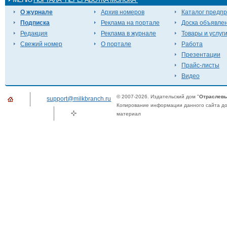
О журнале
Архив номеров
Каталог предп
Подписка
Реклама на портале
Доска объявле
Редакция
Реклама в журнале
Товары и услуг
Свежий номер
О портале
Работа
Презентации
Прайс-листы
Видео
© 2007-2026. Издательский дом "
Отраслевы
support@milkbranch.ru
Копирование информации данного сайта доп
материал