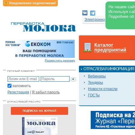
Уведомление подписчикам!
На нашем сайт
Используя сай
Подробнее об
Электронная версия журнал
Каталог
предприятий
Разместить рекламу
ОТРАСЛЕВАЯ ИНФОРМАЦИЯ
Вебинары
Тендеры
запомнить
Новости отрасли
Регистрация
|
Я забыл пароль
ГОСТы
ПОДПИСКА НА ЖУРНАЛ