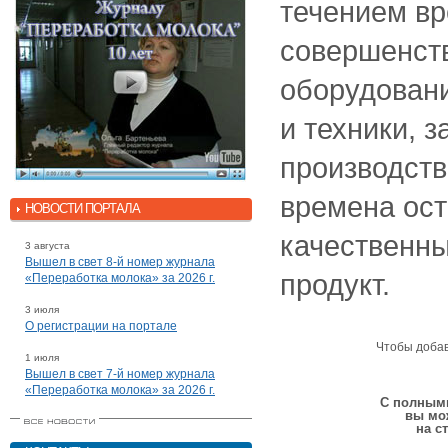
течением в
совершенств
оборудовани
и техники, 
производств
времена ост
НОВОСТИ ПОРТАЛА
качественны
3 августа
Вышел в свет 8-й номер журнала
продукт.
«Переработка молока» за 2026 г.
3 июля
О регистрации на портале
Чтобы доба
1 июля
Вышел в свет 7-й номер журнала
«Переработка молока» за 2026 г.
С полными
вы мо
на с