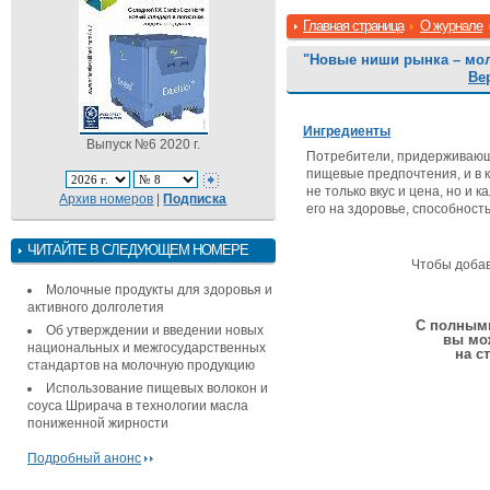
Главная страница
О журнале
"Новые ниши рынка – мол
Ве
Ингредиенты
Выпуск №6 2020 г.
Потребители, придерживающ
пищевые предпочтения, и в к
не только вкус и цена, но и 
Архив номеров
|
Подписка
его на здоровье, способност
ЧИТАЙТЕ В СЛЕДУЮЩЕМ НОМЕРЕ
Чтобы доба
Молочные продукты для здоровья и
активного долголетия
С полными
Об утверждении и введении новых
вы мо
национальных и межгосударственных
на с
стандартов на молочную продукцию
Использование пищевых волокон и
соуса Шрирача в технологии масла
пониженной жирности
Подробный анонс