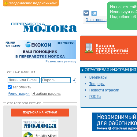
Уведомление подписчикам!
На нашем сайт
Используя сай
Подробнее об
Электронная версия журнал
Каталог
предприятий
Разместить рекламу
ОТРАСЛЕВАЯ ИНФОРМАЦИЯ
Вебинары
Тендеры
запомнить
Новости отрасли
Регистрация
|
Я забыл пароль
ГОСТы
ПОДПИСКА НА ЖУРНАЛ