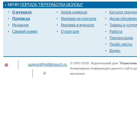
МЕНЮ
ПОРТАЛА "ПЕРЕРАБОТКА МОЛОКА"
О журнале
Архив номеров
Каталог предп
Подписка
Реклама на портале
Доска объявле
Редакция
Реклама в журнале
Товары и услуг
Свежий номер
О портале
Работа
Презентации
Прайс-листы
Видео
© 2007-2026. Издательский дом "
Отраслевы
support@milkbranch.ru
Копирование информации данного сайта доп
материал