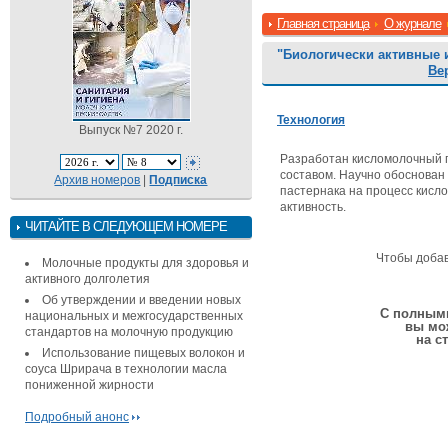
Главная страница
О журнале
"Биологически активные 
Ве
Технология
Выпуск №7 2020 г.
Разработан кисломолочный п
составом. Научно обоснован
Архив номеров
|
Подписка
пастернака на процесс кисл
активность.
ЧИТАЙТЕ В СЛЕДУЮЩЕМ НОМЕРЕ
Чтобы доба
Молочные продукты для здоровья и
активного долголетия
Об утверждении и введении новых
С полными
национальных и межгосударственных
вы мо
стандартов на молочную продукцию
на с
Использование пищевых волокон и
соуса Шрирача в технологии масла
пониженной жирности
Подробный анонс