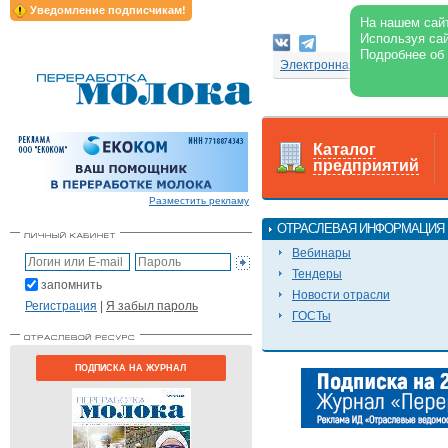
Уведомление подписчикам!
На нашем сайт
Используя сай
Подробнее об
Электронная версия журнал
Каталог
предприятий
Разместить рекламу
ОТРАСЛЕВАЯ ИНФОРМАЦИЯ
Вебинары
Тендеры
запомнить
Новости отрасли
Регистрация
|
Я забыл пароль
ГОСТы
ПОДПИСКА НА ЖУРНАЛ