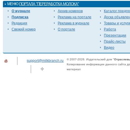
МЕНЮ
ПОРТАЛА "ПЕРЕРАБОТКА МОЛОКА"
О журнале
Архив номеров
Каталог предп
Подписка
Реклама на портале
Доска объявле
Редакция
Реклама в журнале
Товары и услуг
Свежий номер
О портале
Работа
Презентации
Прайс-листы
Видео
© 2007-2026. Издательский дом "
Отраслевы
support@milkbranch.ru
Копирование информации данного сайта доп
материал