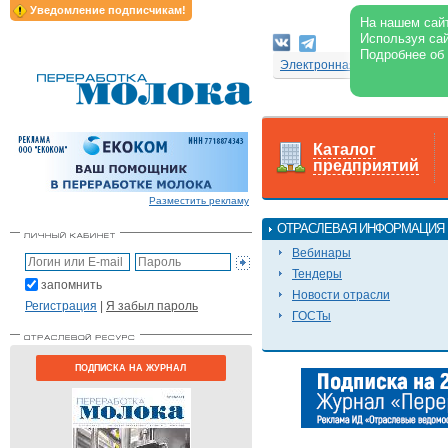
Уведомление подписчикам!
На нашем сайт
Используя сай
Подробнее об
Электронная версия журнал
Каталог
предприятий
Разместить рекламу
ОТРАСЛЕВАЯ ИНФОРМАЦИЯ
Вебинары
Тендеры
запомнить
Новости отрасли
Регистрация
|
Я забыл пароль
ГОСТы
ПОДПИСКА НА ЖУРНАЛ