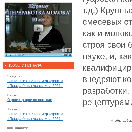
т.д.) Крупн
смесевых с
как и монок
строя свои 
науке, и, к
квалифициро
НОВОСТИ ПОРТАЛА
внедряют к
3 августа
Вышел в свет 8-й номер журнала
«Переработка молока» за 2026 г.
разработки,
3 июля
рецептурами
О регистрации на портале
1 июля
Вышел в свет 7-й номер журнала
«Переработка молока» за 2026 г.
Чтобы доба