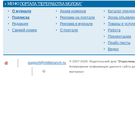
МЕНЮ
ПОРТАЛА "ПЕРЕРАБОТКА МОЛОКА"
О журнале
Архив номеров
Каталог предп
Подписка
Реклама на портале
Доска объявле
Редакция
Реклама в журнале
Товары и услуг
Свежий номер
О портале
Работа
Презентации
Прайс-листы
Видео
© 2007-2026. Издательский дом "
Отраслевы
support@milkbranch.ru
Копирование информации данного сайта доп
материал