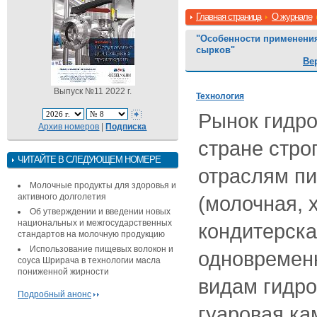
Главная страница
О журнале
"Особенности применени
сырков"
Ве
Выпуск №11 2022 г.
Технология
Рынок гидр
Архив номеров
|
Подписка
стране стро
ЧИТАЙТЕ В СЛЕДУЮЩЕМ НОМЕРЕ
отраслям п
Молочные продукты для здоровья и
активного долголетия
(молочная, 
Об утверждении и введении новых
национальных и межгосударственных
кондитерская
стандартов на молочную продукцию
Использование пищевых волокон и
одновремен
соуса Шрирача в технологии масла
пониженной жирности
видам гидро
Подробный анонс
гуаровая ка