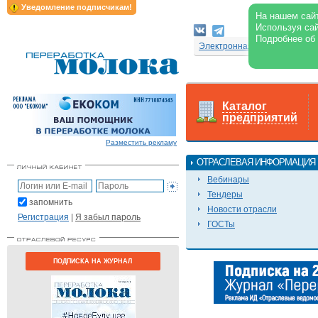
Уведомление подписчикам!
На нашем сайт
Используя сай
Подробнее об
Электронная версия журнал
Каталог
предприятий
Разместить рекламу
ОТРАСЛЕВАЯ ИНФОРМАЦИЯ
Вебинары
Тендеры
запомнить
Новости отрасли
Регистрация
|
Я забыл пароль
ГОСТы
ПОДПИСКА НА ЖУРНАЛ