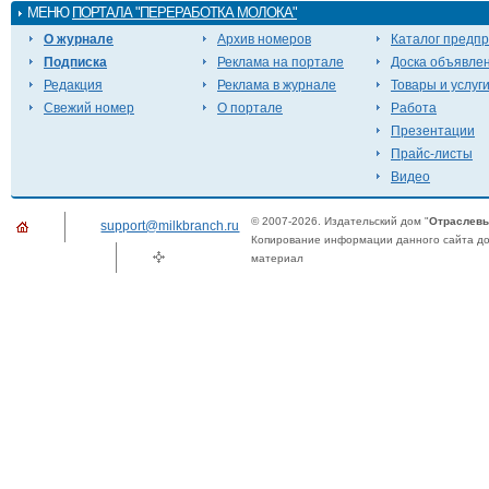
МЕНЮ
ПОРТАЛА "ПЕРЕРАБОТКА МОЛОКА"
О журнале
Архив номеров
Каталог предп
Подписка
Реклама на портале
Доска объявле
Редакция
Реклама в журнале
Товары и услуг
Свежий номер
О портале
Работа
Презентации
Прайс-листы
Видео
© 2007-2026. Издательский дом "
Отраслевы
support@milkbranch.ru
Копирование информации данного сайта доп
материал