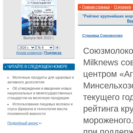
Главная страница
О журнале
"Рейтинг крупнейших мо
Ве
Страница Союзмолоко
Выпуск №8 2022 г.
Союзмолоко,
Архив номеров
|
Подписка
Milknews с
ЧИТАЙТЕ В СЛЕДУЮЩЕМ НОМЕРЕ
центром «Аг
Молочные продукты для здоровья и
активного долголетия
Минсельхоз
Об утверждении и введении новых
национальных и межгосударственных
текущего го
стандартов на молочную продукцию
Использование пищевых волокон и
рейтинга кр
соуса Шрирача в технологии масла
пониженной жирности
мороженого
Подробный анонс
при поддер