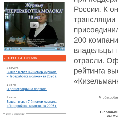
России. К о
трансляции 
присоединил
200 компани
владельцы 
НОВОСТИ ПОРТАЛА
отрасли. О
3 августа
рейтинга вы
Вышел в свет 8-й номер журнала
«Переработка молока» за 2026 г.
«Кизельманн
3 июля
О регистрации на портале
Чтобы доба
1 июля
Вышел в свет 7-й номер журнала
«Переработка молока» за 2026 г.
С полными
вы мо