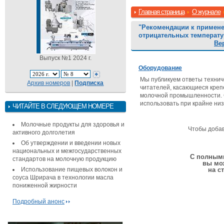
Главная страница
О журнале
"Рекомендации к примен
отрицательных температу
Ве
Выпуск №1 2024 г.
Оборудование
Мы публикуем ответы технич
Архив номеров
|
Подписка
читателей, касающиеся креп
молочной промышленности. С
использовать при крайне низ
ЧИТАЙТЕ В СЛЕДУЮЩЕМ НОМЕРЕ
Молочные продукты для здоровья и
Чтобы доба
активного долголетия
Об утверждении и введении новых
национальных и межгосударственных
С полными
стандартов на молочную продукцию
вы мо
Использование пищевых волокон и
на с
соуса Шрирача в технологии масла
пониженной жирности
Подробный анонс