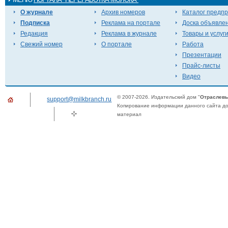
О журнале
Архив номеров
Каталог предп
Подписка
Реклама на портале
Доска объявле
Редакция
Реклама в журнале
Товары и услуг
Свежий номер
О портале
Работа
Презентации
Прайс-листы
Видео
© 2007-2026. Издательский дом "
Отраслевы
support@milkbranch.ru
Копирование информации данного сайта доп
материал