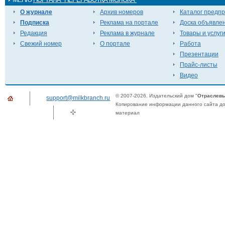
О журнале
Архив номеров
Каталог предп
Подписка
Реклама на портале
Доска объявле
Редакция
Реклама в журнале
Товары и услуг
Свежий номер
О портале
Работа
Презентации
Прайс-листы
Видео
© 2007-2026. Издательский дом "
Отраслевы
support@milkbranch.ru
Копирование информации данного сайта доп
материал