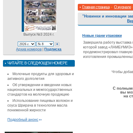
Главная страница
О журнале
"Новинки и инновации за
Ве
Выпуск №3 2024 г.
Новые грани упаковки
Завершила работу выставка 
которой завод «ЛАМБУМИЗ» п
Архив номеров
|
Подписка
продемонстрировал главную 
изготовления промышленных 
ЧИТАЙТЕ В СЛЕДУЮЩЕМ НОМЕРЕ
Чтобы доба
Молочные продукты для здоровья и
активного долголетия
Об утверждении и введении новых
С полными
национальных и межгосударственных
вы мо
стандартов на молочную продукцию
на с
Использование пищевых волокон и
соуса Шрирача в технологии масла
пониженной жирности
Подробный анонс