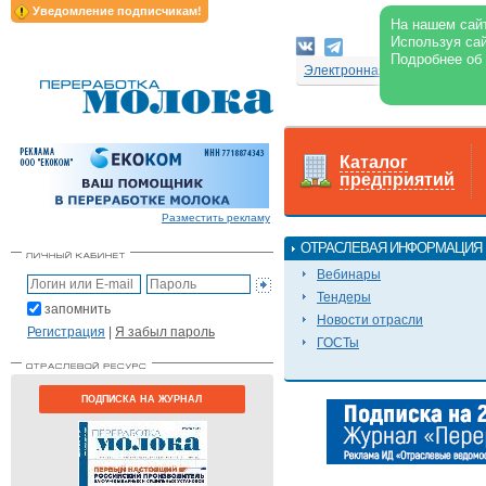
Уведомление подписчикам!
На нашем сайт
Используя сай
Подробнее об
Электронная версия журнал
Каталог
предприятий
Разместить рекламу
ОТРАСЛЕВАЯ ИНФОРМАЦИЯ
Вебинары
Тендеры
запомнить
Новости отрасли
Регистрация
|
Я забыл пароль
ГОСТы
ПОДПИСКА НА ЖУРНАЛ