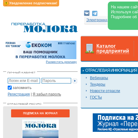
Уведомление подписчикам!
На нашем сайт
Используя сай
Подробнее об
Электронная версия журнал
Каталог
предприятий
Разместить рекламу
ОТРАСЛЕВАЯ ИНФОРМАЦИЯ
Вебинары
Тендеры
запомнить
Новости отрасли
Регистрация
|
Я забыл пароль
ГОСТы
ПОДПИСКА НА ЖУРНАЛ