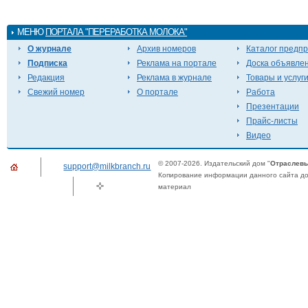
МЕНЮ
ПОРТАЛА "ПЕРЕРАБОТКА МОЛОКА"
О журнале
Архив номеров
Каталог предп
Подписка
Реклама на портале
Доска объявле
Редакция
Реклама в журнале
Товары и услуг
Свежий номер
О портале
Работа
Презентации
Прайс-листы
Видео
© 2007-2026. Издательский дом "
Отраслевы
support@milkbranch.ru
Копирование информации данного сайта доп
материал