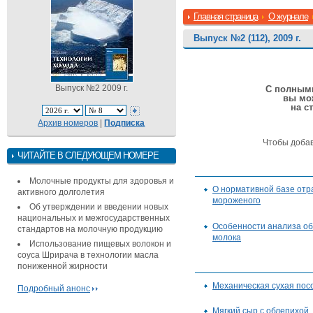
Главная страница
О журнале
Выпуск №2 (112), 2009 г.
Выпуск №2 2009 г.
С полными
вы мо
на с
Архив номеров
|
Подписка
Чтобы доба
ЧИТАЙТЕ В СЛЕДУЮЩЕМ НОМЕРЕ
Молочные продукты для здоровья и
О нормативной базе отр
активного долголетия
мороженого
Об утверждении и введении новых
национальных и межгосударственных
Особенности анализа о
стандартов на молочную продукцию
молока
Использование пищевых волокон и
соуса Шрирача в технологии масла
пониженной жирности
Механическая сухая пос
Подробный анонс
Мягкий сыр с облепихой