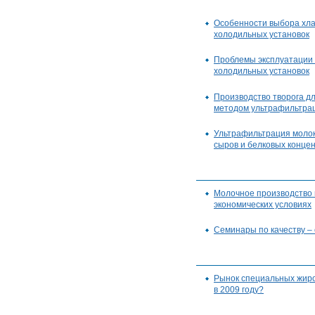
Особенности выбора хла
холодильных установок
Проблемы эксплуатации
холодильных установок
Производство творога дл
методом ультрафильтра
Ультрафильтрация молок
сыров и белковых конце
Молочное производство 
экономических условиях
Семинары по качеству –
Рынок специальных жиро
в 2009 году?