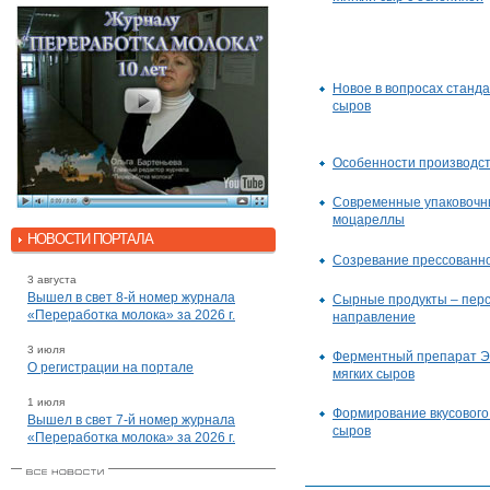
Новое в вопросах станд
сыров
Особенности производст
Современные упаковочн
моцареллы
НОВОСТИ ПОРТАЛА
Созревание прессованн
3 августа
Вышел в свет 8-й номер журнала
Сырные продукты – пер
«Переработка молока» за 2026 г.
направление
3 июля
Ферментный препарат 
О регистрации на портале
мягких сыров
1 июля
Формирование вкусового
Вышел в свет 7-й номер журнала
сыров
«Переработка молока» за 2026 г.