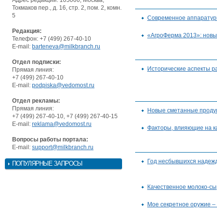
Токмаков пер., д. 16, стр. 2, пом. 2, комн.
5
Современное аппаратур
Редакция:
«АгроФерма 2013»: новы
Телефон: +7 (499) 267-40-10
E-mail:
barteneva@milkbranch.ru
Отдел подписки:
Исторические аспекты 
Прямая линия:
+7 (499) 267-40-10
E-mail:
podpiska@vedomost.ru
Отдел рекламы:
Прямая линия:
Новые сметанные проду
+7 (499) 267-40-10, +7 (499) 267-40-15
E-mail:
reklama@vedomost.ru
Факторы, влияющие на к
Вопросы работы портала:
E-mail:
support@milkbranch.ru
Год несбывшихся надеж
ПОПУЛЯРНЫЕ ЗАПРОСЫ
Качественное молоко-сыр
Мое секретное оружие –