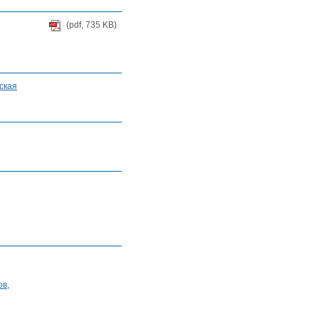
(pdf, 735 KB)
ская
ов
,