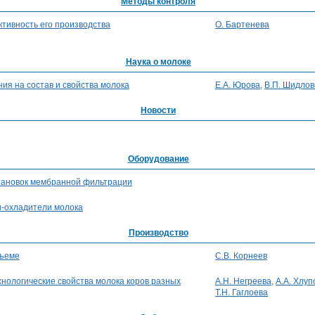
Методы контроля
ктивность его производства
О. Бартенева
Наука о молоке
ия на состав и свойства молока
Е.А. Юрова
,
В.П. Шидлов
Новости
Оборудование
тановок мембранной фильтрации
и-охладители молока
Производство
бъеме
С.В. Корнеев
хнологические свойства молока коров разных
А.Н. Негреева
,
А.А. Хлуп
Т.Н. Гаглоева