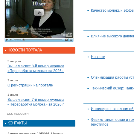
Качество молока и эффе
Влияние высокого давлен
НОВОСТИ ПОРТАЛА
Новости
3 августа
Вышел в свет 8-й номер журнала
«Переработка молока» за 2026 г.
Оптимизация работы ус
3 июля
О регистрации на портале
Технический обзор: Танк
1 июля
Вышел в свет 7-й номер журнала
«Переработка молока» за 2026 г.
Инжиниринг в полном о
Физико -химические и те
КОНТАКТЫ
генотипов
Адрес редакции: 105066, Москва,