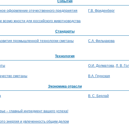
События
ное оформление отечественного предприятия
Г.В. Фриденберг
е возмо жности для российского животноводства
Стандарты
развития промышленной технологии сметаны
С.А. Фильчакова
Технология
кты
О.И. Долматова
,
Л. В. Г
ачество сметаны
В.А. Грунская
Экономика отрасли
д
В. С. Берлай
ье – главный ингредиент вашего успеха!
 это энергия и увлеченность общим делом