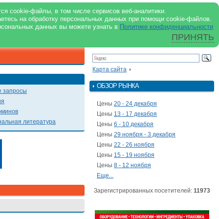
support@milkbranch.ru
ENG
ся cookie-файлы, в том числе сервисов веб-аналитики.
аетесь на обработку персональных данных при помощи cookie-файлов.
Архив номеров
Реклама на портале
Реклама в журнале
О портале
рсональных данных вы можете узнать в
Политике конфиденциальности
ПРИНЯТЬ
ПОИСК ПО ПОРТАЛУ
Презентации
Карта сайта
ОБЗОР РЫНКА
 запросы
ия
Цены
20 - 24 декабря
рминов
Цены
13 - 17 декабря
альная литература
Цены
6 - 10 декабря
Цены
29 ноября - 3 декабря
Цены
22 - 26 ноября
Цены
15 - 19 ноября
Цены
8 - 12 ноября
Еще...
Зарегистрированных посетителей:
11973