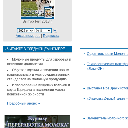
Выпуск №4 2013 г.
Архив номеров
|
Подписка
ЧИТАЙТЕ В СЛЕДУЮЩЕМ НОМЕРЕ
О деятельности Молочног
Молочные продукты для здоровья и
активного долголетия
Технологическая платфо
«Лакт-ОН»
Об утверждении и введении новых
национальных и межгосударственных
стандартов на молочную продукцию
Использование пищевых волокон и
Выставка RosUpack готов
соуса Шрирача в технологии масла
пониженной жирности
«Упаковка /УпакИталия –
Подробный анонс
Заменитель молочного ж