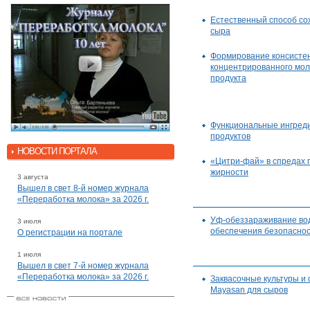
Естественный способ со
сыра
Формирование консисте
концентрированного мо
продукта
Функциональные ингред
продуктов
НОВОСТИ ПОРТАЛА
«Цитри-фай» в спредах
жирности
3 августа
Вышел в свет 8-й номер журнала
«Переработка молока» за 2026 г.
Уф-обеззараживание вод
3 июля
обеспечения безопаснос
О регистрации на портале
1 июля
Вышел в свет 7-й номер журнала
«Переработка молока» за 2026 г.
Заквасочные культуры и
Mayasan для сыров