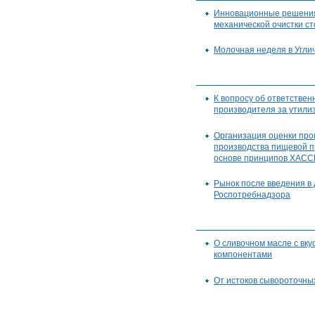
Инновационные решени
механической очистки ст
Молочная неделя в Угли
К вопросу об ответствен
производителя за утили
Организация оценки про
производства пищевой п
основе принципов ХАС
Рынок после введения в
Роспотребнадзора
О сливочном масле с вк
компонентами
От истоков сывороточны