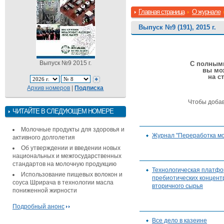
Главная страница
О журнале
Выпуск №9 (191), 2015 г.
Выпуск №9 2015 г.
С полными
вы мо
на с
Архив номеров
|
Подписка
Чтобы доба
ЧИТАЙТЕ В СЛЕДУЮЩЕМ НОМЕРЕ
Молочные продукты для здоровья и
Журнал "Переработка мо
активного долголетия
Об утверждении и введении новых
национальных и межгосударственных
стандартов на молочную продукцию
Технологическая платфо
Использование пищевых волокон и
пребиотических концент
соуса Шрирача в технологии масла
вторичного сырья
пониженной жирности
Подробный анонс
Все дело в казеине