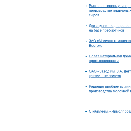
Высшая степень универс
производстве плавлены
сыров
Две задачи – одно реше
на базе пребиотиков
ЗАО «Молмаш комплект»
Востоке
Новая натуральная доба
промышленности
ОАО «Завод им. В.А. Дег
кризис – не помеха
Решение проблем плани
производства молочной 
С юбилеем, «Ярмолпрод