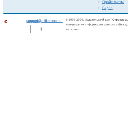
Прайс-листы
Видео
© 2007-2026. Издательский дом "
Отраслевы
support@milkbranch.ru
Копирование информации данного сайта доп
материал