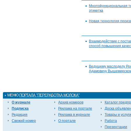
Многофункциональная т
этикетка
Новая технология произ
Взаимодействие с поста
способ повышения качес
Ведущему маслоделу Ро
Адамовичу Вышемирском
МЕНЮ
ПОРТАЛА "ПЕРЕРАБОТКА МОЛОКА"
О журнале
Архив номеров
Каталог предп
Подписка
Реклама на портале
Доска объявле
Редакция
Реклама в журнале
Товары и услуг
Свежий номер
О портале
Работа
Презентации