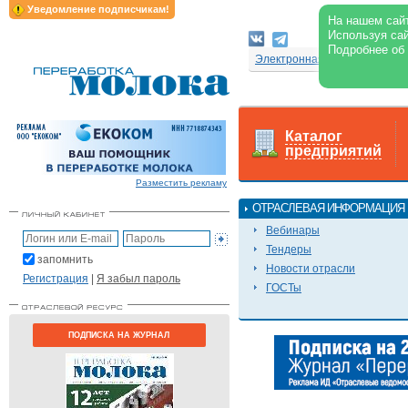
Уведомление подписчикам!
На нашем сайт
Используя сай
Подробнее об
Электронная версия журнал
Каталог
предприятий
Разместить рекламу
ОТРАСЛЕВАЯ ИНФОРМАЦИЯ
Вебинары
Тендеры
запомнить
Новости отрасли
Регистрация
|
Я забыл пароль
ГОСТы
ПОДПИСКА НА ЖУРНАЛ