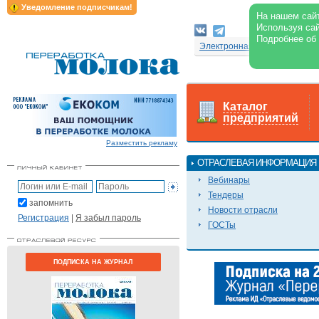
Уведомление подписчикам!
На нашем сайт
Используя сай
Подробнее об
Электронная версия журнал
Каталог
предприятий
Разместить рекламу
ОТРАСЛЕВАЯ ИНФОРМАЦИЯ
Вебинары
Тендеры
запомнить
Новости отрасли
Регистрация
|
Я забыл пароль
ГОСТы
ПОДПИСКА НА ЖУРНАЛ