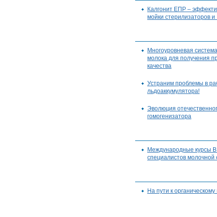
Калгонит ЕПР – эффекти
мойки стерилизаторов и
Многоуровневая систем
молока для получения п
качества
Устраним проблемы в ра
льдоаккумулятора!
Эволюция отечественног
гомогенизатора
Международные курсы 
специалистов молочной 
На пути к органическому