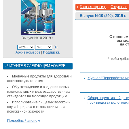
Главная страница
О журнале
Выпуск №10 (240), 2019 г.
С полными
Выпуск №10 2019 г.
вы мо
на с
Архив номеров
|
Подписка
Чтобы доба
ЧИТАЙТЕ В СЛЕДУЮЩЕМ НОМЕРЕ
Молочные продукты для здоровья и
Журнал "Переработка мо
активного долголетия
Об утверждении и введении новых
национальных и межгосударственных
стандартов на молочную продукцию
Обзор нормативной док
Использование пищевых волокон и
производства молочных 
соуса Шрирача в технологии масла
пониженной жирности
Подробный анонс