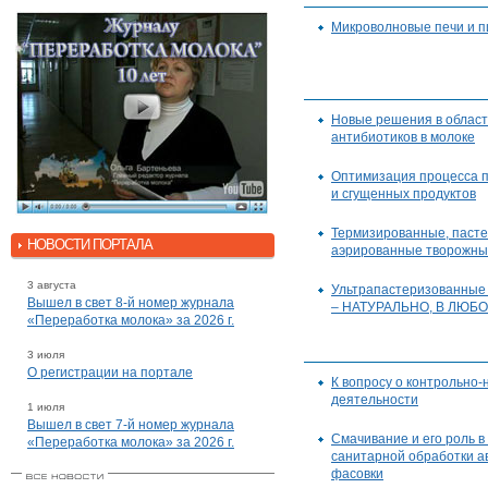
Микроволновые печи и 
Новые решения в област
антибиотиков в молоке
Оптимизация процесса п
и сгущенных продуктов
Термизированные, паст
НОВОСТИ ПОРТАЛА
аэрированные творожны
3 августа
Ультрапастеризованные
Вышел в свет 8-й номер журнала
– НАТУРАЛЬНО, В ЛЮБО
«Переработка молока» за 2026 г.
3 июля
О регистрации на портале
К вопросу о контрольно
деятельности
1 июля
Вышел в свет 7-й номер журнала
Смачивание и его роль в
«Переработка молока» за 2026 г.
санитарной обработки а
фасовки