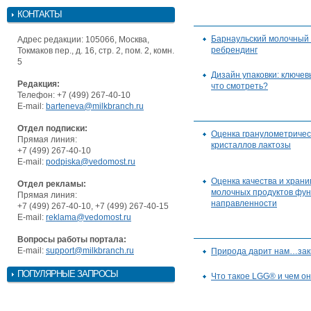
КОНТАКТЫ
Барнаульский молочный 
Адрес редакции: 105066, Москва,
ребрендинг
Токмаков пер., д. 16, стр. 2, пом. 2, комн.
5
Дизайн упаковки: ключе
Редакция:
что смотреть?
Телефон: +7 (499) 267-40-10
E-mail:
barteneva@milkbranch.ru
Отдел подписки:
Оценка гранулометричес
Прямая линия:
кристаллов лактозы
+7 (499) 267-40-10
E-mail:
podpiska@vedomost.ru
Оценка качества и хран
Отдел рекламы:
молочных продуктов фу
Прямая линия:
направленности
+7 (499) 267-40-10, +7 (499) 267-40-15
E-mail:
reklama@vedomost.ru
Вопросы работы портала:
E-mail:
support@milkbranch.ru
Природа дарит нам…закв
ПОПУЛЯРНЫЕ ЗАПРОСЫ
Что такое LGG® и чем о