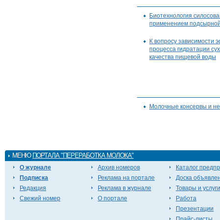
Биотехнология силосова
применением подсырной
К вопросу зависимости 
процесса гидратации сух
качества пищевой воды
Молочные консервы и не 
МЕНЮ
ПОРТАЛА "ПЕРЕРАБОТКА МОЛОКА"
О журнале
Архив номеров
Каталог предп
Подписка
Реклама на портале
Доска объявле
Редакция
Реклама в журнале
Товары и услуг
Свежий номер
О портале
Работа
Презентации
Прайс-листы