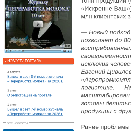
тонн продукции 
«Искренне Ваш»)
млн клиентских з
— Новый подход
позволяет до 8
востребованным
своевременность
НОВОСТИ ПОРТАЛА
исключив челов
Евгений Цивилев
3 августа
Вышел в свет 8-й номер журнала
«Агропромкомпл
«Переработка молока» за 2026 г.
логистике. — Н
3 июля
масштабирован 
О регистрации на портале
готовы делитьс
1 июля
Вышел в свет 7-й номер журнала
продукции с дру
«Переработка молока» за 2026 г.
Ранее проблемы 