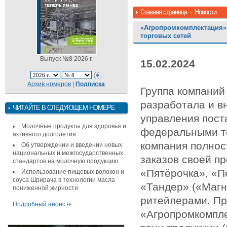
Главная страница
Новости
«Агропромкомплектация» 
торговых сетей
Выпуск №8 2026 г.
15.02.2024
Архив номеров
|
Подписка
Группа компаний
разработала и в
ЧИТАЙТЕ В СЛЕДУЮЩЕМ НОМЕРЕ
управления пост
Молочные продукты для здоровья и
федеральными то
активного долголетия
компания полнос
Об утверждении и введении новых
национальных и межгосударственных
заказов своей п
стандартов на молочную продукцию
«Пятёрочка», «П
Использование пищевых волокон и
соуса Шрирача в технологии масла
«Тандер» («Магн
пониженной жирности
ритейлерами. Пр
Подробный анонс
«Агропромкомпле