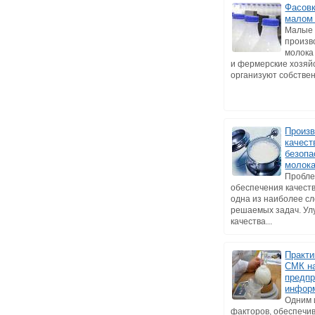
Фасовк
малом
Малые
произв
молока
и фермерские хозяйс
организуют собствен
Произв
качест
безопа
молока
Пробл
обеспечения качеств
одна из наиболее с
решаемых задач. У
качества...
Практи
СМК н
предпр
инфор
Одним 
факторов, обеспеч