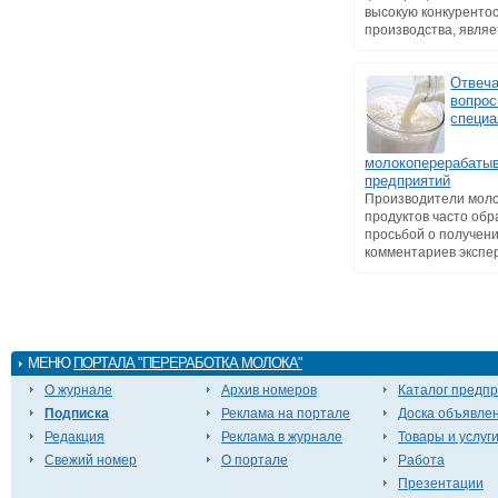
высокую конкуренто
производства, являет
Отвеч
вопро
специа
молокоперерабаты
предприятий
Производители мол
продуктов часто об
просьбой о получен
комментариев эксперт
МЕНЮ
ПОРТАЛА "ПЕРЕРАБОТКА МОЛОКА"
О журнале
Архив номеров
Каталог предп
Подписка
Реклама на портале
Доска объявле
Редакция
Реклама в журнале
Товары и услуг
Свежий номер
О портале
Работа
Презентации