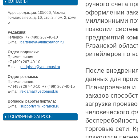
КОНТАКТЫ
ручного счета п
оформлении зака
Адрес редакции: 105066, Москва,
Токмаков пер., д. 16, стр. 2, пом. 2, комн.
миллионными по
5
позволил систем
Редакция:
предприятий ком
Телефон: +7 (499) 267-40-10
E-mail:
barteneva@milkbranch.ru
Рязанской облас
Отдел подписки:
ритейлеров по в
Прямая линия:
+7 (499) 267-40-10
E-mail:
podpiska@vedomost.ru
После внедрения
Отдел рекламы:
данных для произ
Прямая линия:
Планирование и 
+7 (499) 267-40-10, +7 (499) 267-40-15
E-mail:
reklama@vedomost.ru
заказов способс
Вопросы работы портала:
загрузке произв
E-mail:
support@milkbranch.ru
человеческого ф
ПОПУЛЯРНЫЕ ЗАПРОСЫ
бесперебойность
торговые сети. К
позволила перев