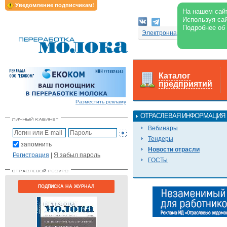
Уведомление подписчикам!
На нашем сайт
Используя сай
Подробнее об
Электронная версия журнал
Каталог
предприятий
Разместить рекламу
ОТРАСЛЕВАЯ ИНФОРМАЦИЯ
Вебинары
Тендеры
запомнить
Новости отрасли
Регистрация
|
Я забыл пароль
ГОСТы
ПОДПИСКА НА ЖУРНАЛ