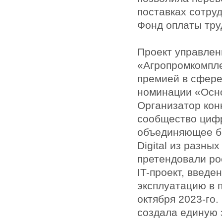
поставках сотруд
Фонд оплаты тру
Проект управлен
«Агропромкомпл
премией в сфер
номинации «Осн
Организатор кон
сообщество цифр
объединяющее бо
Digital из разны
претендовали ро
IT-проект, введ
эксплуатацию в п
октября 2023-го
создала единую 