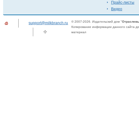
Прайс-листы
Видео
© 2007-2026. Издательский дом "
Отраслевы
support@milkbranch.ru
Копирование информации данного сайта доп
материал