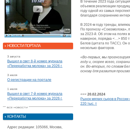
В течение 2023 года ситуаци
объемов реализации продукци
году одной из самых перспек
благодаря сохранению интер
В 2024-м году тренды, влияющ
По прогнозу «Союзмолока», п
за 2023-й. Об этом на полях
наверное, порядка <…> 850 т
Белов (цитата по ТАСС). Он о
НОВОСТИ ПОРТАЛА
несколько факторов.
3 августа
«Во-первых, мы прогнозируе
Вышел в свет 8-й номер журнала
году и, скорее всего, сохра
«Переработка молока» за 2026 г.
он. Во-вторых, по словам Б
основу для развития произво
3 июля
О регистрации на портале
1 июля
Вышел в свет 7-й номер журнала
<<<
20.02.2024
«Переработка молока» за 2026 г.
Рынок мягких сыров в России
220 тыс. т
КОНТАКТЫ
Адрес редакции: 105066, Москва,