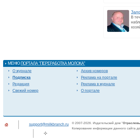
Зало
В те
набл
хозяй
МЕНЮ
ПОРТАЛА "ПЕРЕРАБОТКА МОЛОКА"
О журнале
Архив номеров
Подписка
Реклама на портале
Редакция
Реклама в журнале
Свежий номер
О портале
© 2007-2026. Издательский дом "
Отраслевы
support@milkbranch.ru
Копирование информации данного сайта доп