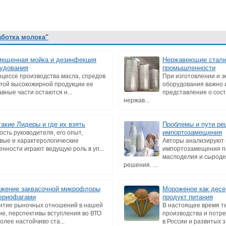
аботка молока"
ещенная мойка и дезинфекция
Нержавеющие стали
удования
промышленности
оцессе производства масла, спредов
При изготовлении и э
угой высокожирной продукции ее
оборудования важно 
авные части остаются н...
представление о сост
нержав...
такие Лидеры и где их взять
Проблемы и пути ре
импортозамещения
ость руководителя, его опыт,
вые и характерологические
Авторы анализируют
енности играют ведущую роль в уп...
импортозамещения п
маслоделия и сыроде
решения. ...
жение заквасочной микрофлоры
Мороженое как десе
ериофагами
продукт питания
итие рыночных отношений в нашей
В настоящее время т
не, перспективы вступления во ВТО
производства и потр
более настойчиво ста...
в России и развитых з