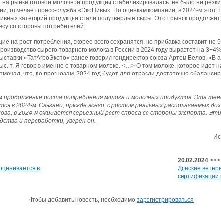
я на рынке готовой молочной продукции стабилизировалась: не было ни резки
и, отмечает пресс-служба «ЭкоНивы». По оценкам компании, в 2024-м этот 
тивных категорий продукции стали полутвердые сыры. Этот рынок продолжит 
есу со стороны потребителей.
ие на рост потребления, скорее всего сохранятся, но прибавка составит не 5
роизводство сырого товарного молока в России в 2024 году вырастет на 3−4
 выставки «ТатАгроЭкспо» ранее говорил гендиректор союза Артем Белов. «В
ыс. т. Я говорю именно о товарном молоке. <…> О том молоке, которое идет н
тмечал, что, по прогнозам, 2024 год будет для отрасли достаточно сбаланси
м продолжение роста потребления молока и молочных продуктов. Эта тенде
нится в 2024-м. Связано, прежде всего, с ростом реальных располагаемых до
елова, в 2024-м ожидается серьезный рост спроса со стороны экспорта. 
дства и переработки, уверен он.
Ис
20.02.2024
>>>
 оценивается в
Донские ветер
сертификации 
Чтобы добавить новость, необходимо
зарегистрироваться