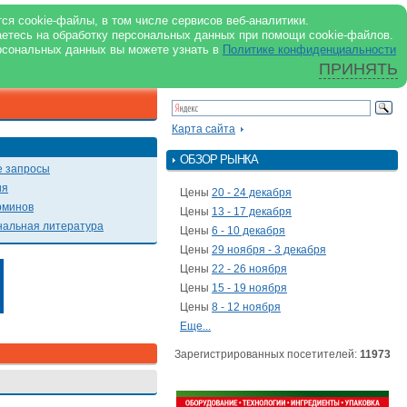
support@milkbranch.ru
ENG
ся cookie-файлы, в том числе сервисов веб-аналитики.
аетесь на обработку персональных данных при помощи cookie-файлов.
Архив номеров
Реклама на портале
Реклама в журнале
О портале
рсональных данных вы можете узнать в
Политике конфиденциальности
ПРИНЯТЬ
ПОИСК ПО ПОРТАЛУ
Презентации
Карта сайта
ОБЗОР РЫНКА
 запросы
ия
Цены
20 - 24 декабря
рминов
Цены
13 - 17 декабря
альная литература
Цены
6 - 10 декабря
Цены
29 ноября - 3 декабря
Цены
22 - 26 ноября
Цены
15 - 19 ноября
Цены
8 - 12 ноября
Еще...
Зарегистрированных посетителей:
11973