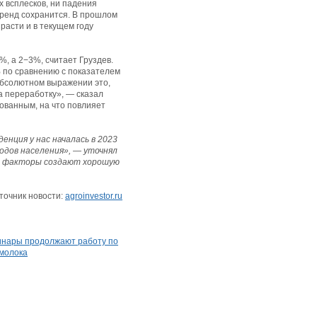
х всплесков, ни падения
тренд сохранится. В прошлом
расти и в текущем году
%, а 2−3%, считает Груздев.
% по сравнению с показателем
 абсолютном выражении это,
а переработку», — сказал
рованным, на что повлияет
нция у нас началась в 2023
ходов населения», — уточнял
Эти факторы создают хорошую
точник новости:
agroinvestor.ru
инары продолжают работу по
молока