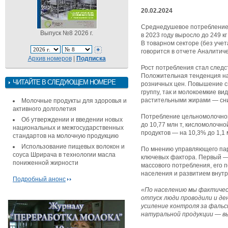
20.02.2024
Среднедушевое потребление 
Выпуск №8 2026 г.
в 2023 году выросло до 249 к
В товарном секторе (без уче
говорится в отчете Аналитиче
Архив номеров
|
Подписка
Рост потребления стал следс
Положительная тенденция на
ЧИТАЙТЕ В СЛЕДУЮЩЕМ НОМЕРЕ
розничных цен. Повышение с
группу, так и молокоемкие ви
растительными жирами — сн
Молочные продукты для здоровья и
активного долголетия
Потребление цельномолочной
Об утверждении и введении новых
до 10,77 млн т, кисломолочной
национальных и межгосударственных
продуктов — на 10,3% до 1,1 
стандартов на молочную продукцию
Использование пищевых волокон и
По мнению управляющего парт
соуса Шрирача в технологии масла
ключевых фактора. Первый —
пониженной жирности
массового потребления, его 
населения и развитием внутр
Подробный анонс
«По населению мы фактическ
отпуск люди проводили и д
усиление контроля за фальс
натуральной продукции — в