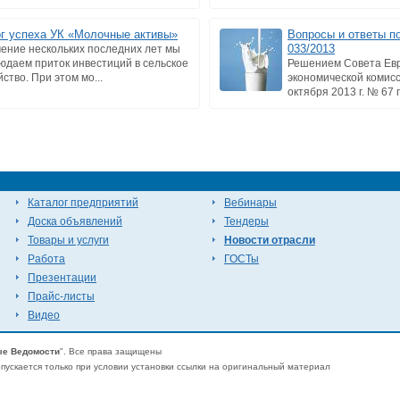
г успеха УК «Молочные активы»
Вопросы и ответы п
033/2013
чение нескольких последних лет мы
юдаем приток инвестиций в сельское
Решением Совета Ев
ство. При этом мо...
экономической комисс
октября 2013 г. № 67 
Каталог предприятий
Вебинары
Доска объявлений
Тендеры
Товары и услуги
Новости отрасли
Работа
ГОСТы
Презентации
Прайс-листы
Видео
е Ведомости
". Все права защищены
ускается только при условии установки ссылки на оригинальный материал