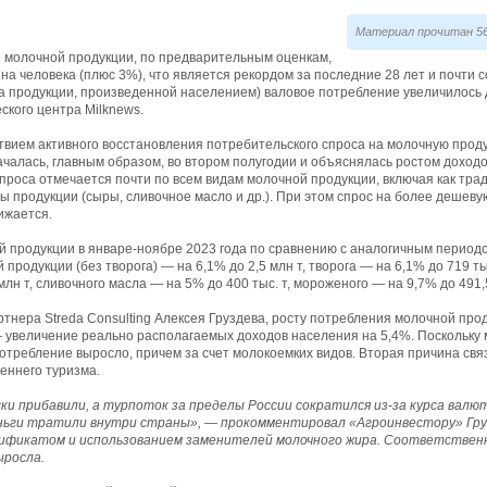
Материал прочитан 56
молочной продукции, по предварительным оценкам,
г на человека (плюс 3%), что является рекордом за последние 28 лет и почти 
та продукции, произведенной населением) валовое потребление увеличилось д
ского центра Milknews.
твием активного восстановления потребительского спроса на молочную проду
чалась, главным образом, во втором полугодии и объяснялась ростом доход
проса отмечается почти по всем видам молочной продукции, включая как тр
ды продукции (сыры, сливочное масло и др.). При этом спрос на более дешев
ижается.
 продукции в январе-ноябре 2023 года по сравнению с аналогичным периодо
 продукции (без творога) — на 6,1% до 2,5 млн т, творога — на 6,1% до 719 ты
млн т, сливочного масла — на 5% до 400 тыс. т, мороженого — на 9,7% до 491,5
нера Streda Consulting Алексея Груздева, росту потребления молочной про
 увеличение реально располагаемых доходов населения на 5,4%. Поскольку 
потребление выросло, причем за счет молокоемких видов. Вторая причина свя
еннего туризма.
и прибавили, а турпоток за пределы России сократился из-за курса валют
еньги тратили внутри страны», — прокомментировал «Агроинвестору» Гру
ификатом и использованием заменителей молочного жира. Соответственно,
ыросла.