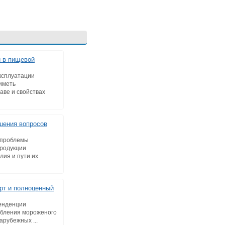
 в пищевой
ксплуатации
иметь
аве и свойствах
шения вопросов
 проблемы
родукции
лия и пути их
рт и полноценный
енденции
ебления мороженого
арубежных ...