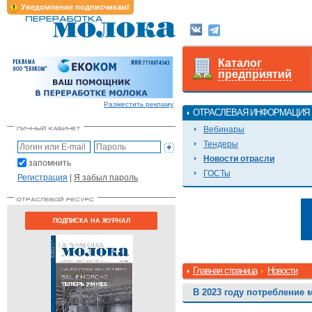
Уведомление подписчикам!
Каталог
предприятий
Разместить рекламу
ОТРАСЛЕВАЯ ИНФОРМАЦИЯ
Вебинары
Тендеры
Новости отрасли
запомнить
ГОСТы
Регистрация
|
Я забыл пароль
ПОДПИСКА НА ЖУРНАЛ
Главная страница
Новости
В 2023 году потребление 