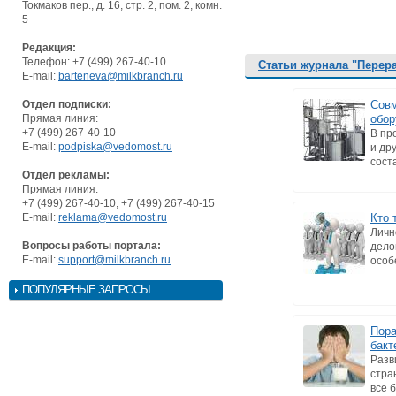
Токмаков пер., д. 16, стр. 2, пом. 2, комн.
5
Редакция:
Телефон: +7 (499) 267-40-10
Статьи журнала "Перер
E-mail:
barteneva@milkbranch.ru
Отдел подписки:
Совм
Прямая линия:
обор
+7 (499) 267-40-10
В пр
E-mail:
podpiska@vedomost.ru
и др
сост
Отдел рекламы:
Прямая линия:
+7 (499) 267-40-10, +7 (499) 267-40-15
E-mail:
reklama@vedomost.ru
Кто 
Личн
Вопросы работы портала:
дело
E-mail:
support@milkbranch.ru
особ
ПОПУЛЯРНЫЕ ЗАПРОСЫ
Пора
бакт
Разв
стра
все 