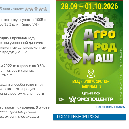
4 раза и оценен
соответствует уровню 1995-го.
о 31,2 млн т (плюс 5%),
кцию в прошлом году.
ов при умеренной динамике
адиционную цельномолочную
ую продукцию — с
м 2022-го выросло на 0,5% —
с. т, сыров и сырных
 тыс. т.
дукции способствовали три
молоко — это продукт
зана с ростом численности
Разместить рекламу
 и закрытия границ. В итоге
здев. Третья причина —
 их доля снизилась, а
ПОПУЛЯРНЫЕ ЗАПРОСЫ