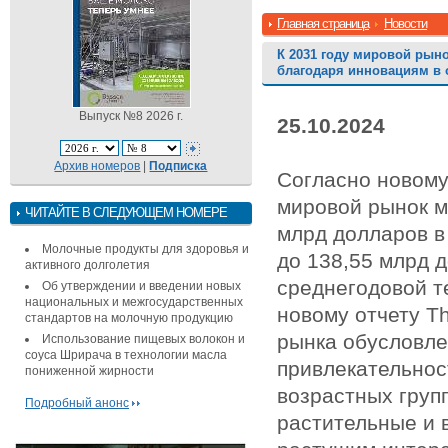
Главная страница
Новости
К 2031 году мировой рын
благодаря инновациям в 
Выпуск №8 2026 г.
25.10.2024
Архив номеров
|
Подписка
Согласно новому 
мировой рынок м
ЧИТАЙТЕ В СЛЕДУЮЩЕМ НОМЕРЕ
млрд долларов в 
Молочные продукты для здоровья и
до 138,55 млрд д
активного долголетия
среднегодовой т
Об утверждении и введении новых
национальных и межгосударственных
новому отчету Th
стандартов на молочную продукцию
рынка обусловле
Использование пищевых волокон и
соуса Шрирача в технологии масла
привлекательнос
пониженной жирности
возрастных груп
Подробный анонс
растительные и 