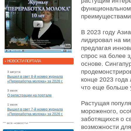
растущим интере
функциональном
преимуществами 
В 2023 году Ази
лидировал на ми
предлагая иннов
спрос на более 
НОВОСТИ ПОРТАЛА
основе. Сингапу
продемонстриров
3 августа
Вышел в свет 8-й номер журнала
конце 2023 года
«Переработка молока» за 2026 г.
что еще больше 
3 июля
О регистрации на портале
Растущая популя
1 июля
Вышел в свет 7-й номер журнала
мороженого, осо
«Переработка молока» за 2026 г.
заботящихся о с
возможности для