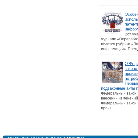
Особе
исполь
патент
инфор
Вот уже
журнале «Перерабо
ведется рубрика «П
информация». Прежде
О Фед
законе
произв
потреб
Первы
подзаконные акты 
Федеральный закон
внесении изменений
Федеральный закон
произ...