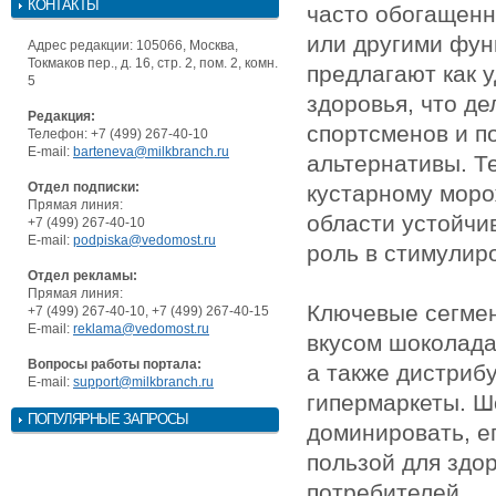
КОНТАКТЫ
часто обогащенн
или другими фун
Адрес редакции: 105066, Москва,
Токмаков пер., д. 16, стр. 2, пом. 2, комн.
предлагают как у
5
здоровья, что д
Редакция:
спортсменов и п
Телефон: +7 (499) 267-40-10
E-mail:
barteneva@milkbranch.ru
альтернативы. Т
Отдел подписки:
кустарному моро
Прямая линия:
области устойчи
+7 (499) 267-40-10
E-mail:
podpiska@vedomost.ru
роль в стимулир
Отдел рекламы:
Прямая линия:
Ключевые сегме
+7 (499) 267-40-10, +7 (499) 267-40-15
E-mail:
reklama@vedomost.ru
вкусом шоколада
Вопросы работы портала:
а также дистриб
E-mail:
support@milkbranch.ru
гипермаркеты. Ш
ПОПУЛЯРНЫЕ ЗАПРОСЫ
доминировать, е
пользой для здо
потребителей.