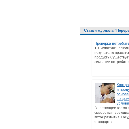
Статьи журнала "Перер
Проверка потребит
1. Симпатия: наскол
покупателю нравитс
продукт? Существуе
симпатии потребител
Контро
и прод
основе
совре
услов
В настоящее время 
сыворотки пережива
виток развития. Гос
стандарты...