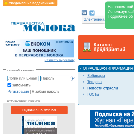
Уведомление подписчикам!
На нашем сайт
Используя сай
Подробнее об
Электронная версия журнал
Каталог
предприятий
Разместить рекламу
ОТРАСЛЕВАЯ ИНФОРМАЦИЯ
Вебинары
Тендеры
запомнить
Новости отрасли
Регистрация
|
Я забыл пароль
ГОСТы
ПОДПИСКА НА ЖУРНАЛ