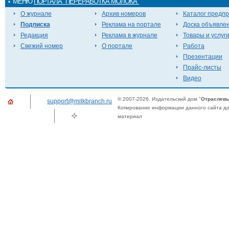
МЕНЮ
ПОРТАЛА "ПЕРЕРАБОТКА МОЛОКА"
О журнале
Архив номеров
Каталог предп
Подписка
Реклама на портале
Доска объявле
Редакция
Реклама в журнале
Товары и услуг
Свежий номер
О портале
Работа
Презентации
Прайс-листы
Видео
© 2007-2026. Издательский дом "
Отраслевы
support@milkbranch.ru
Копирование информации данного сайта доп
материал