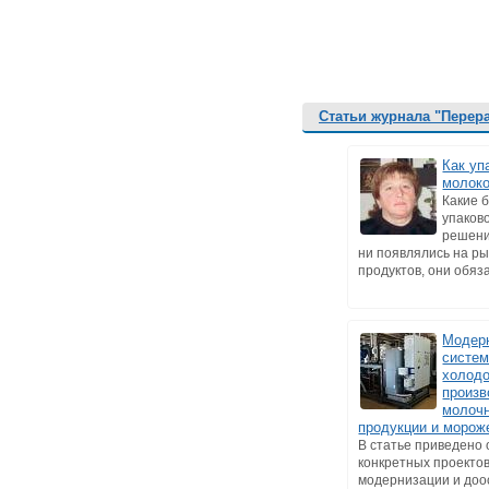
Статьи журнала "Перер
Как уп
молоко
Какие 
упаков
решени
ни появлялись на р
продуктов, они обязат
Модер
систе
холод
произв
молоч
продукции и морож
В статье приведено
конкретных проекто
модернизации и до