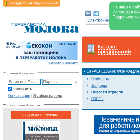
Уведомление подписчикам!
На нашем сайт
Используя сай
Подробнее об
Электронная версия журнал
Каталог
предприятий
Разместить рекламу
ОТРАСЛЕВАЯ ИНФОРМАЦИЯ
Вебинары
Тендеры
запомнить
Новости отрасли
Регистрация
|
Я забыл пароль
ГОСТы
ПОДПИСКА НА ЖУРНАЛ