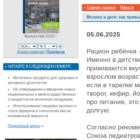
Главная страница
Новости
Молоко и дети: как прив
05.06.2025
Выпуск №8 2026 г.
Рацион ребёнка 
Архив номеров
|
Подписка
Именно в детств
ЧИТАЙТЕ В СЛЕДУЮЩЕМ НОМЕРЕ
прививаются вкус
взрослом возрас
Молочные продукты для здоровья и
активного долголетия
если в тарелке 
Об утверждении и введении новых
творог, кефир, й
национальных и межгосударственных
стандартов на молочную продукцию
про питание, это
Использование пищевых волокон и
долгую.
соуса Шрирача в технологии масла
пониженной жирности
Согласно рекоме
Подробный анонс
Союза педиатров