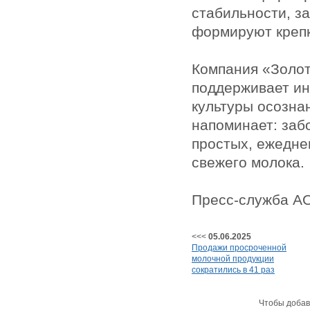
стабильности, за
формируют крепк
Компания «Золот
поддерживает и
культуры осозна
напоминает: заб
простых, ежеднев
свежего молока.
Пресс-служба АО
<<<
05.06.2025
Продажи просроченной
молочной продукции
сократились в 41 раз
Чтобы добав