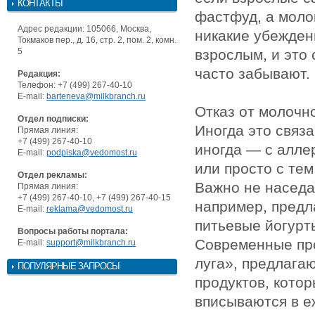
КОНТАКТЫ
фастфуд, а мол
Адрес редакции: 105066, Москва,
никакие убежден
Токмаков пер., д. 16, стр. 2, пом. 2, комн.
5
взрослым, и это
часто забывают.
Редакция:
Телефон: +7 (499) 267-40-10
E-mail:
barteneva@milkbranch.ru
Отказ от молочн
Отдел подписки:
Иногда это связ
Прямая линия:
+7 (499) 267-40-10
иногда — с алле
E-mail:
podpiska@vedomost.ru
или просто с тем
Отдел рекламы:
Важно не наседат
Прямая линия:
+7 (499) 267-40-10, +7 (499) 267-40-15
например, предла
E-mail:
reklama@vedomost.ru
питьевые йогурт
Вопросы работы портала:
Современные про
E-mail:
support@milkbranch.ru
луга», предлага
ПОПУЛЯРНЫЕ ЗАПРОСЫ
продуктов, котор
вписываются в е