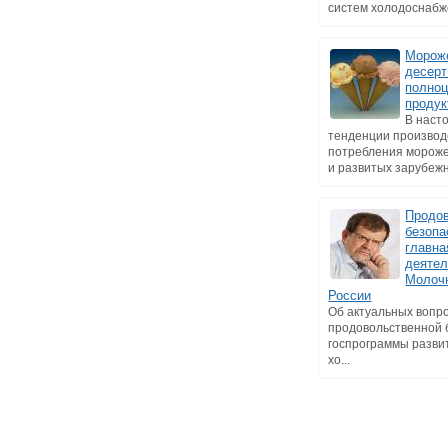
систем холодоснабже
Мороже
десерт
полно
продук
В наст
тенденции производ
потребления мороже
и развитых зарубежны
Продо
безопа
главна
деятел
Молоч
России
Об актуальных вопр
продовольственной 
госпрограммы разви
хо...