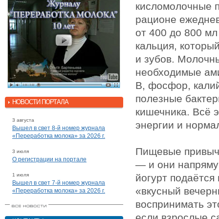
кисломолочные п
рационе ежеднев
от 400 до 800 мл
кальция, которы
и зубов. Молочн
необходимые ами
B, фосфор, кали
полезные бакте
НОВОСТИ ПОРТАЛА
кишечника. Всё 
3 августа
энергии и норма
Вышел в свет 8-й номер журнала
«Переработка молока» за 2026 г.
Пищевые привыч
3 июля
О регистрации на портале
— и они напряму
1 июля
йогурт подаётся 
Вышел в свет 7-й номер журнала
«вкусный вечерни
«Переработка молока» за 2026 г.
воспринимать эт
если взрослые с