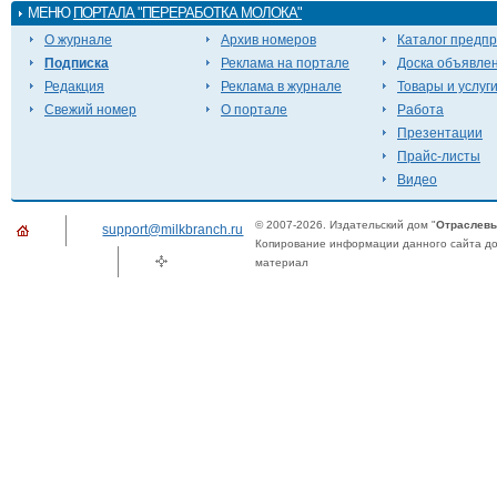
МЕНЮ
ПОРТАЛА "ПЕРЕРАБОТКА МОЛОКА"
О журнале
Архив номеров
Каталог предп
Подписка
Реклама на портале
Доска объявле
Редакция
Реклама в журнале
Товары и услуг
Свежий номер
О портале
Работа
Презентации
Прайс-листы
Видео
© 2007-2026. Издательский дом "
Отраслевы
support@milkbranch.ru
Копирование информации данного сайта доп
материал