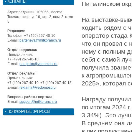
КОНТАКТЫ
Пителинском окр
Адрес редакции: 105066, Москва,
Токмаков пер., д. 16, стр. 2, пом. 2, комн.
На выставке-выв
5
ходить рядом с 
Редакция:
оператор стада 
Телефон: +7 (499) 267-40-10
E-mail:
barteneva@milkbranch.ru
что он провел с 
Отдел подписки:
нему с полным д
Прямая линия:
себя с самой луч
+7 (499) 267-40-10
E-mail:
podpiska@vedomost.ru
получила звание
Отдел рекламы:
к агропромышлен
Прямая линия:
2025», которая с
+7 (499) 267-40-10, +7 (499) 267-40-15
E-mail:
reklama@vedomost.ru
Вопросы работы портала:
Награду получила
E-mail:
support@milkbranch.ru
по итогам 2024 г
ПОПУЛЯРНЫЕ ЗАПРОСЫ
3,34%). Это лучш
В среднем она да
в пик продуктивн