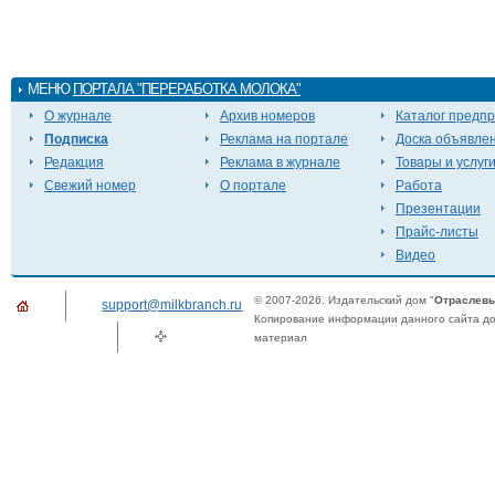
МЕНЮ
ПОРТАЛА "ПЕРЕРАБОТКА МОЛОКА"
О журнале
Архив номеров
Каталог предп
Подписка
Реклама на портале
Доска объявле
Редакция
Реклама в журнале
Товары и услуг
Свежий номер
О портале
Работа
Презентации
Прайс-листы
Видео
© 2007-2026. Издательский дом "
Отраслевы
support@milkbranch.ru
Копирование информации данного сайта доп
материал