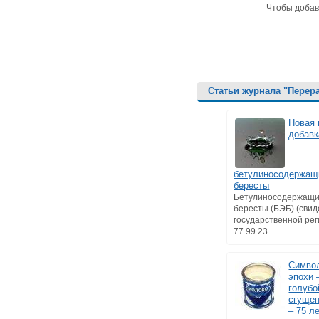
Чтобы добав
Статьи журнала "Перер
Новая 
добавк
бетулиносодержащи
бересты
Бетулиносодержащий
бересты (БЭБ) (свид
государственной ре
77.99.23....
Символ
эпохи 
голубо
сгущен
– 75 л