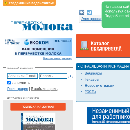
Уведомление подписчикам!
На нашем сайт
Используя сай
Подробнее об
Электронная версия журнал
Каталог
предприятий
Разместить рекламу
ОТРАСЛЕВАЯ ИНФОРМАЦИЯ
Вебинары
Тендеры
запомнить
Новости отрасли
Регистрация
|
Я забыл пароль
ГОСТы
ПОДПИСКА НА ЖУРНАЛ