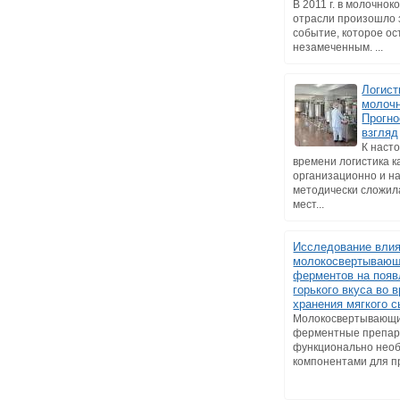
В 2011 г. в молочно
отрасли произошло 
событие, которое ос
незамеченным. ...
Логист
молочн
Прогно
взгляд
К наст
времени логистика к
организационно и н
методически сложил
мест...
Исследование вли
молокосвертываю
ферментов на появ
горького вкуса во 
хранения мягкого 
Молокосвертывающ
ферментные препар
функционально нео
компонентами для пр