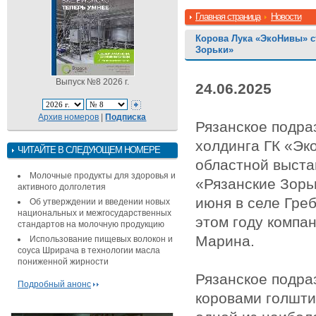
Главная страница
Новости
Корова Лука «ЭкоНивы» с
Зорьки»
Выпуск №8 2026 г.
24.06.2025
Архив номеров
|
Подписка
Рязанское подра
холдинга ГК «Эк
ЧИТАЙТЕ В СЛЕДУЮЩЕМ НОМЕРЕ
областной выста
Молочные продукты для здоровья и
«Рязанские Зорь
активного долголетия
июня в селе Гре
Об утверждении и введении новых
национальных и межгосударственных
этом году компа
стандартов на молочную продукцию
Марина.
Использование пищевых волокон и
соуса Шрирача в технологии масла
пониженной жирности
Рязанское подра
Подробный анонс
коровами голшти