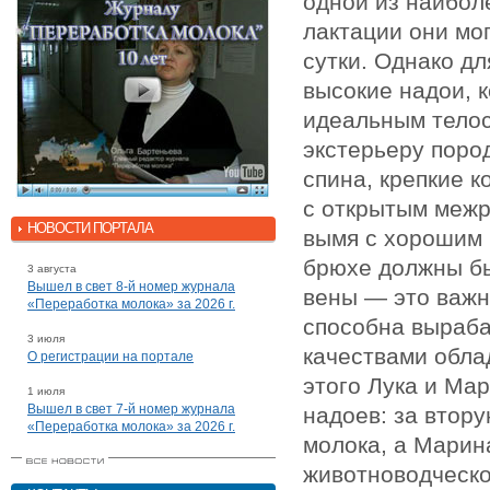
одной из наибол
лактации они мог
сутки. Однако д
высокие надои, 
идеальным тело
экстерьеру поро
спина, крепкие к
с открытым меж
НОВОСТИ ПОРТАЛА
вымя с хорошим 
брюхе должны б
3 августа
Вышел в свет 8-й номер журнала
вены — это важн
«Переработка молока» за 2026 г.
способна выраба
3 июля
качествами обла
О регистрации на портале
этого Лука и Ма
1 июля
Вышел в свет 7-й номер журнала
надоев: за втору
«Переработка молока» за 2026 г.
молока, а Марин
животноводческо