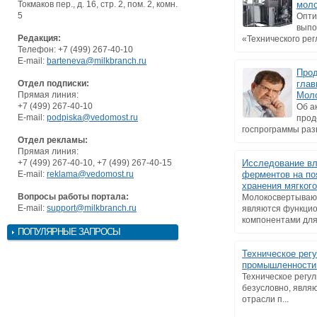
Токмаков пер., д. 16, стр. 2, пом. 2, комн.
мол
5
Опти
выпо
Редакция:
«Технического рег
Телефон: +7 (499) 267-40-10
E-mail:
barteneva@milkbranch.ru
Прод
Отдел подписки:
глав
Прямая линия:
Моло
+7 (499) 267-40-10
Об а
E-mail:
podpiska@vedomost.ru
прод
госпрограммы разв
Отдел рекламы:
Прямая линия:
+7 (499) 267-40-10, +7 (499) 267-40-15
Исследование в
E-mail:
reklama@vedomost.ru
ферментов на по
хранения мягког
Вопросы работы портала:
Молокосвертываю
E-mail:
support@milkbranch.ru
являются функци
компонентами для 
ПОПУЛЯРНЫЕ ЗАПРОСЫ
Техническое рег
промышленности.
Техническое регу
безусловно, явля
отрасли п...