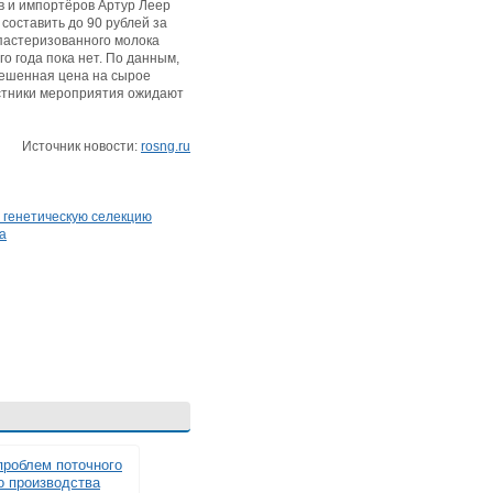
в и импортёров Артур Леер
 составить до 90 рублей за
 пастеризованного молока
о года пока нет. По данным,
вешенная цена на сырое
астники мероприятия ожидают
Источник новости:
rosng.ru
 генетическую селекцию
а
роблем поточного
о производства