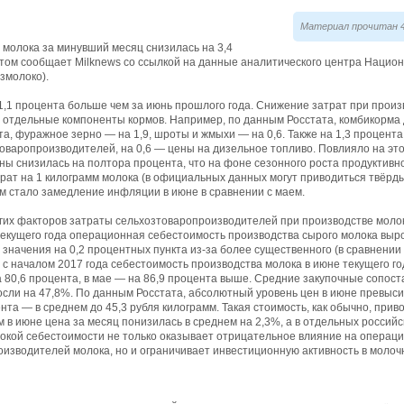
Материал прочитан 4
молока за минувший месяц снизилась на 3,4
этом сообщает Milknews со ссылкой на данные аналитического центра Нацио
змолоко).
1,1 процента больше чем за июнь прошлого года. Снижение затрат при произв
 отдельные компоненты кормов. Например, по данным Росстата, комбикорма д
та, фуражное зерно — на 1,9, шроты и жмыхи — на 0,6. Также на 1,3 процент
оваропроизводителей, на 0,6 — цены на дизельное топливо. Повлияло на это
ы снизилась на полтора процента, что на фоне сезонного роста продуктивн
рат на 1 килограмм молока (в официальных данных могут приводиться твёр
 стало замедление инфляции в июне в сравнении с маем.
ругих факторов затраты сельхозтоваропроизводителей при производстве моло
екущего года операционная себестоимость производства сырого молока вырос
значения на 0,2 процентных пункта из-за более существенного (в сравнении
 с началом 2017 года себестоимость производства молока в июне текущего го
 80,6 процента, в мае — на 86,9 процента выше. Средние закупочные сопос
осли на 47,8%. По данным Росстата, абсолютный уровень цен в июне превыси
нта — в среднем до 45,3 рубля килограмм. Такая стоимость, как обычно, прив
ом в июне цена за месяц понизилась в среднем на 2,3%, а в отдельных россий
сокой себестоимости не только оказывает отрицательное влияние на операц
изводителей молока, но и ограничивает инвестиционную активность в молоч