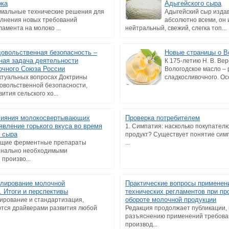
ока
Адыгейского сыра
мальные технические решения для
Адыгейский сыр изда
лнения новых требований
абсолютно всеми, он 
ламента на молоко ...
нейтральный, свежий, слегка топ...
овольственная безопасность –
Новые страницы о В
ная задача деятельности
К 175-летию Н. В. Ве
чного Союза России
Вологодское масло –
ктуальных вопросах Доктрины
сладкосливочного. Осо
овольственной безопасности,
ития сельского хо...
лияния молокосвертывающих
Проверка потребителем
явление горького вкуса во время
1. Симпатия: насколько покупател
о сыра
продукт? Существует понятие сим
щие ферментные препараты
...
онально необходимыми
произво...
улирование молочной
Практические вопросы применен
 Итоги и перспективы
технических регламентов при пр
обороте молочной продукции
лирование и стандартизация,
ются драйверами развития любой
Редакция продолжает публикации
разъяснению применений требова
производ...