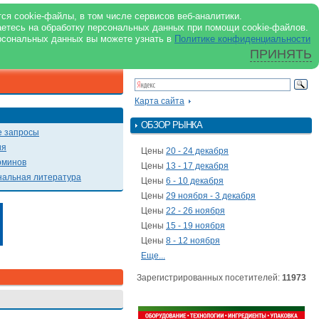
support@milkbranch.ru
ENG
ся cookie-файлы, в том числе сервисов веб-аналитики.
аетесь на обработку персональных данных при помощи cookie-файлов.
Архив номеров
Реклама на портале
Реклама в журнале
О портале
рсональных данных вы можете узнать в
Политике конфиденциальности
ПРИНЯТЬ
ПОИСК ПО ПОРТАЛУ
Презентации
Карта сайта
ОБЗОР РЫНКА
 запросы
ия
Цены
20 - 24 декабря
рминов
Цены
13 - 17 декабря
альная литература
Цены
6 - 10 декабря
Цены
29 ноября - 3 декабря
Цены
22 - 26 ноября
Цены
15 - 19 ноября
Цены
8 - 12 ноября
Еще...
Зарегистрированных посетителей:
11973