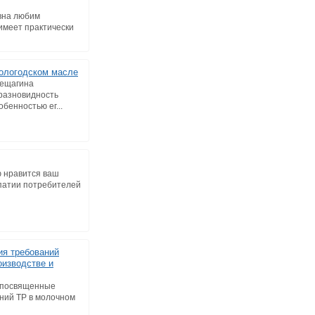
вна любим
имеет практически
ологодском масле
рещагина
 разновидность
бенностью ег...
ю нравится ваш
патии потребителей
ия требований
оизводстве и
, посвященные
ний ТР в молочном