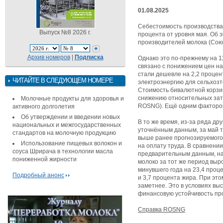
01.08.2025
Себестоимость производства 
Выпуск №8 2026 г.
процента от уровня мая. Об 
производителей молока (Сою
Архив номеров
|
Подписка
Однако это по-прежнему на 1
связано с понижением цен на
стали дешевле на 2,2 процен
ЧИТАЙТЕ В СЛЕДУЮЩЕМ НОМЕРЕ
электроэнергию для сельхозт
Стоимость бивалютной корзин
снижению относительных зат
Молочные продукты для здоровья и
ROSNG). Ещё одним фактором
активного долголетия
Об утверждении и введении новых
В то же время, из-за ряда д
национальных и межгосударственных
уточнённым данным, за май т
стандартов на молочную продукцию
выше ранее прогнозируемого 
Использование пищевых волокон и
на оплату труда. В сравнении
соуса Шрирача в технологии масла
предварительным данным, на
пониженной жирности
молоко за тот же период выр
минувшего года на 23,4 проце
Подробный анонс
и 3,7 процента жира. При эт
заметнее. Это в условиях вы
финансовую устойчивость про
Справка ROSNG