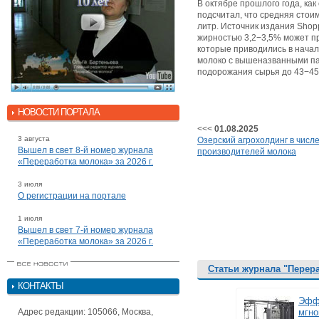
В октябре прошлого года, к
подсчитал, что средняя стоим
литр. Источник издания Shopp
жирностью 3,2−3,5% может пр
которые приводились в начал
молоко с вышеназванными пар
подорожания сырья до 43−45
НОВОСТИ ПОРТАЛА
<<<
01.08.2025
3 августа
Озерский агрохолдинг в числ
Вышел в свет 8-й номер журнала
производителей молока
«Переработка молока» за 2026 г.
3 июля
О регистрации на портале
1 июля
Вышел в свет 7-й номер журнала
«Переработка молока» за 2026 г.
Статьи журнала "Перер
КОНТАКТЫ
Эффе
Адрес редакции: 105066, Москва,
мгно