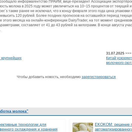
ак сообщало информагентство ПРАЙМ, вице-президент Ассоциации экспортёро
ость молока в 2025 году может увеличиться на 10−15 процентов от текущей и
er`s также ранее не исключал, что к концу февраля этого года цена упаковки
евысить 120 рублей. Более поздних прогнозов на оставшийся период текущег
е этого месяца на онлайн-конференции DairyTrader, на тот момент средневз
аметрами, составляет от 41 до 43 рублей за килограмм. В конце августа уч
.
31.07.2025
>>>
е крупнейших
Китай ускоряет
молочного скот
Чтобы добавить новость, необходимо
зарегистрироваться
аботка молока"
ктивные технологии для
EKOKOM: решение п
венного охлаждения и хранения
автоматизированног