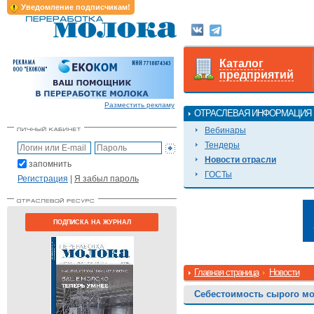
Уведомление подписчикам!
Каталог
предприятий
Разместить рекламу
ОТРАСЛЕВАЯ ИНФОРМАЦИЯ
Вебинары
Тендеры
Новости отрасли
запомнить
ГОСТы
Регистрация
|
Я забыл пароль
ПОДПИСКА НА ЖУРНАЛ
Главная страница
Новости
Себестоимость сырого мо