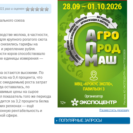
21 раз и оценен
нального союза
одстве молока, в частности,
ля крупного рогатого скота
а снизились тарифы на
 и укрепление рубля.
ости коров способствовало
дые единицы измерения —
ка остаются высокими. По
ла на 0,4 процента, что
 с ожидаемым) роста затрат
да оставалась, по
тавимые цены на сырое
л показатель того же периода
одится за 3,2 процента белка
ских регионах — ещё
Разместить рекламу
ионную рентабельность и
ной сфере.
ПОПУЛЯРНЫЕ ЗАПРОСЫ