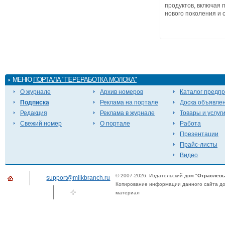
продуктов, включая 
нового поколения и с
МЕНЮ
ПОРТАЛА "ПЕРЕРАБОТКА МОЛОКА"
О журнале
Архив номеров
Каталог предп
Подписка
Реклама на портале
Доска объявле
Редакция
Реклама в журнале
Товары и услуг
Свежий номер
О портале
Работа
Презентации
Прайс-листы
Видео
© 2007-2026. Издательский дом "
Отраслевы
support@milkbranch.ru
Копирование информации данного сайта доп
материал