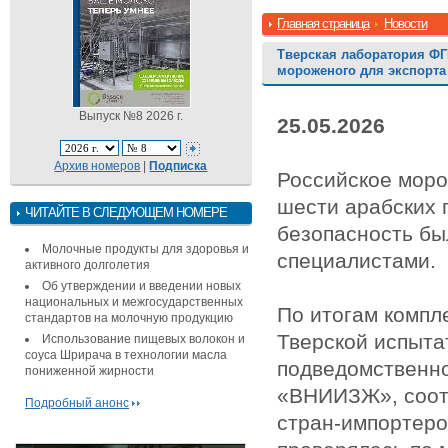
Главная страница
Новости
Тверская лаборатория ФГ
мороженого для экспорта
Выпуск №8 2026 г.
25.05.2026
Архив номеров
|
Подписка
Российское моро
шести арабских г
ЧИТАЙТЕ В СЛЕДУЮЩЕМ НОМЕРЕ
безопасность б
Молочные продукты для здоровья и
специалистами.
активного долголетия
Об утверждении и введении новых
национальных и межгосударственных
По итогам компл
стандартов на молочную продукцию
Тверской испыта
Использование пищевых волокон и
соуса Шрирача в технологии масла
подведомственн
пониженной жирности
«ВНИИЗЖ», соот
Подробный анонс
стран-импортеро