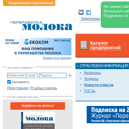
Уведомление подписчикам!
На нашем сайт
Используя сай
Подробнее об
Электронная версия журнал
Каталог
предприятий
Разместить рекламу
ОТРАСЛЕВАЯ ИНФОРМАЦИЯ
Вебинары
Тендеры
запомнить
Новости отрасли
Регистрация
|
Я забыл пароль
ГОСТы
ПОДПИСКА НА ЖУРНАЛ