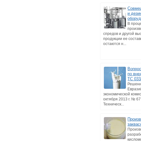
Совме
и дези
оборуд
В проц
произв
спредов и другой в
продукции ее состав
остаются н...
Вопрос
по вне
ТС 033
Решени
Еврази
экономической комис
октября 2013 г. № 6
Техническ...
Произв
заквас
Произв
разраб
кислом