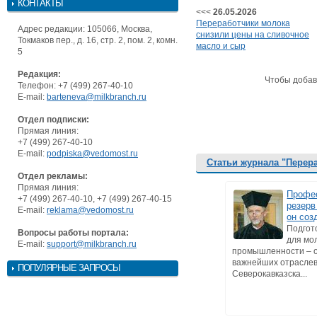
КОНТАКТЫ
<<<
26.05.2026
Переработчики молока
Адрес редакции: 105066, Москва,
снизили цены на сливочное
Токмаков пер., д. 16, стр. 2, пом. 2, комн.
масло и сыр
5
Редакция:
Чтобы добав
Телефон: +7 (499) 267-40-10
E-mail:
barteneva@milkbranch.ru
Отдел подписки:
Прямая линия:
+7 (499) 267-40-10
E-mail:
podpiska@vedomost.ru
Статьи журнала "Перер
Отдел рекламы:
Прямая линия:
Профе
+7 (499) 267-40-10, +7 (499) 267-40-15
резерв
E-mail:
reklama@vedomost.ru
он соз
Подгот
Вопросы работы портала:
для мо
E-mail:
support@milkbranch.ru
промышленности – о
важнейших отраслев
ПОПУЛЯРНЫЕ ЗАПРОСЫ
Северокавказска...