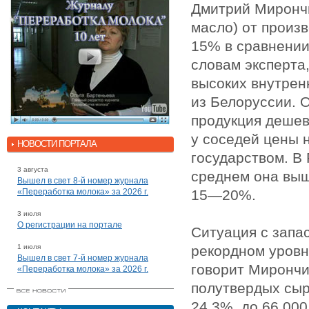
Дмитрий Мирончи
масло) от произ
15% в сравнении
словам эксперта
высоких внутрен
из Белоруссии. 
продукция дешев
у соседей цены 
НОВОСТИ ПОРТАЛА
государством. В 
3 августа
среднем она выш
Вышел в свет 8-й номер журнала
«Переработка молока» за 2026 г.
15—20%.
3 июля
О регистрации на портале
Ситуация с запа
1 июля
рекордном уровне
Вышел в свет 7-й номер журнала
говорит Мирончи
«Переработка молока» за 2026 г.
полутвердых сыр
24,3%, до 66 000