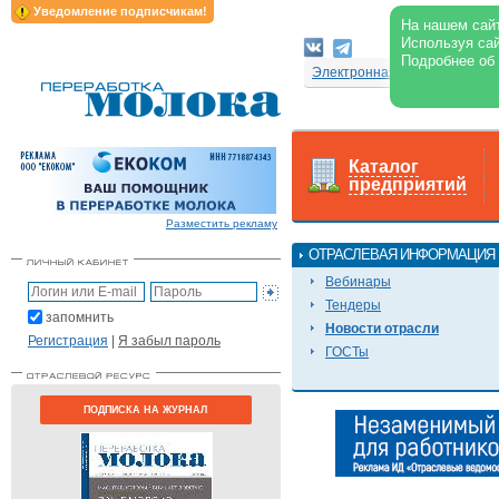
Уведомление подписчикам!
На нашем сайт
Используя сай
Подробнее об
Электронная версия журнал
Каталог
предприятий
Разместить рекламу
ОТРАСЛЕВАЯ ИНФОРМАЦИЯ
Вебинары
Тендеры
запомнить
Новости отрасли
Регистрация
|
Я забыл пароль
ГОСТы
ПОДПИСКА НА ЖУРНАЛ