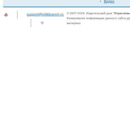
Видео
© 2007-2026. Издательский дом "
Отраслевы
support@milkbranch.ru
Копирование информации данного сайта доп
материал