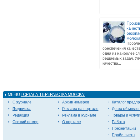
Произв
качест
безопа
молока
Пробл
обеспечения качеств
одна из наиболее с
решаемых задач. У
качества...
МЕНЮ
ПОРТАЛА "ПЕРЕРАБОТКА МОЛОКА"
О журнале
Архив номеров
Каталог предп
Подписка
Реклама на портале
Доска объявле
Редакция
Реклама в журнале
Товары и услуг
Свежий номер
О портале
Работа
Презентации
Прайс-листы