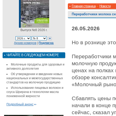
Главная страница
Новости
Переработчики молока сн
26.05.2026
Выпуск №8 2026 г.
Но в рознице это
Архив номеров
|
Подписка
ЧИТАЙТЕ В СЛЕДУЮЩЕМ НОМЕРЕ
Переработчики м
молочную продук
Молочные продукты для здоровья и
активного долголетия
ценах на полках 
Об утверждении и введении новых
обзоре консалти
национальных и межгосударственных
стандартов на молочную продукцию
«Молочный рынок
Использование пищевых волокон и
соуса Шрирача в технологии масла
пониженной жирности
Сбавлять цены п
начали в конце 
Подробный анонс
сейчас, сказал 