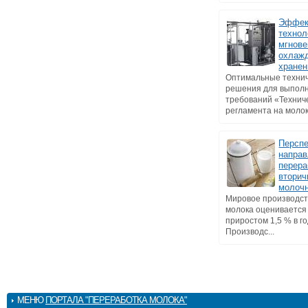
Эффек
технол
мгнове
охлажд
хранен
Оптимальные техни
решения для выпол
требований «Технич
регламента на молоко
Персп
напра
перера
втори
молоч
Мировое производст
молока оценивается 
приростом 1,5 % в го
Производс...
МЕНЮ
ПОРТАЛА "ПЕРЕРАБОТКА МОЛОКА"