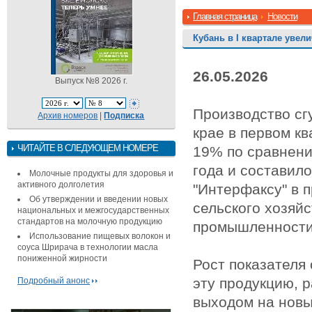
Главная страница
Новости
Кубань в I квартале увел
26.05.2026
Выпуск №8 2026 г.
Производство сг
Архив номеров
|
Подписка
крае в первом кв
ЧИТАЙТЕ В СЛЕДУЮЩЕМ НОМЕРЕ
19% по сравнени
года и составил
Молочные продукты для здоровья и
активного долголетия
"Интерфаксу" в 
Об утверждении и введении новых
сельского хозяй
национальных и межгосударственных
стандартов на молочную продукцию
промышленности
Использование пищевых волокон и
соуса Шрирача в технологии масла
пониженной жирности
Рост показателя
эту продукцию, 
Подробный анонс
выходом на новы