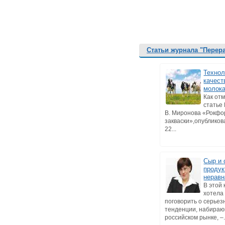
Статьи журнала "Перер
Технол
качест
молок
Как от
статье 
В. Миронова «Рокфо
закваски»,опублико
22...
Сыр и
продук
неравн
В этой 
хотела
поговорить о серьез
тенденции, набираю
российском рынке, –.