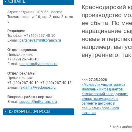
КОНТАКТЫ
Краснодарский к
Адрес редакции: 105066, Москва,
производство мо
Токмаков пер., д. 16, стр. 2, пом. 2, комн.
5
ее сбыта. По мн
наращивание сыр
Редакция:
Телефон: +7 (499) 267-40-10
новые и перспек
E-mail:
barteneva@milkbranch.ru
например, выпуск
Отдел подписки:
внутреннего, так
Прямая линия:
+7 (499) 267-40-10
E-mail:
podpiska@vedomost.ru
Отдел рекламы:
Прямая линия:
<<<
27.05.2026
+7 (499) 267-40-10, +7 (499) 267-40-15
«Молвест» удвоит выпуск
E-mail:
reklama@vedomost.ru
молочных ингредиентов.
Калачеевский завод усилит
Вопросы работы портала:
импортозамещение в
E-mail:
support@milkbranch.ru
сегменте детского и
специализированного
ПОПУЛЯРНЫЕ ЗАПРОСЫ
питания
Чтобы добав