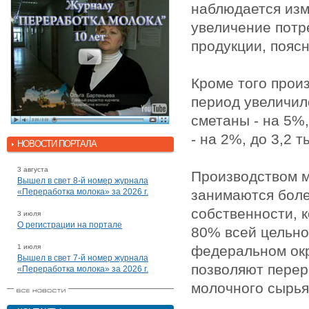
наблюдается изм
увеличение потр
продукции, пояс
Кроме того произ
период увеличило
сметаны - на 5%,
- на 2%, до 3,2 т
НОВОСТИ ПОРТАЛА
3 августа
Производством м
Вышел в свет 8-й номер журнала
«Переработка молока» за 2026 г.
занимаются боле
собственности, 
3 июля
О регистрации на портале
80% всей цельн
1 июля
федеральном ок
Вышел в свет 7-й номер журнала
позволяют перер
«Переработка молока» за 2026 г.
молочного сырья 