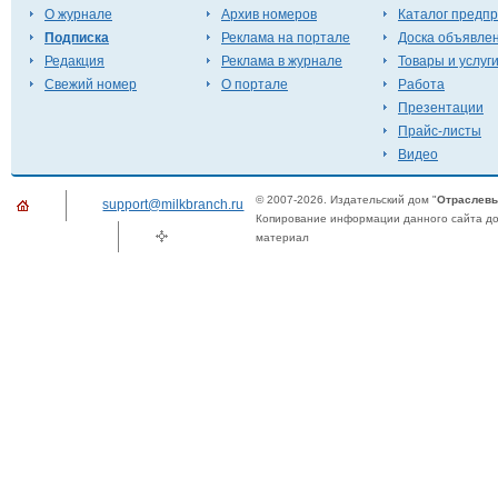
О журнале
Архив номеров
Каталог предп
Подписка
Реклама на портале
Доска объявле
Редакция
Реклама в журнале
Товары и услуг
Свежий номер
О портале
Работа
Презентации
Прайс-листы
Видео
© 2007-2026. Издательский дом "
Отраслевы
support@milkbranch.ru
Копирование информации данного сайта доп
материал