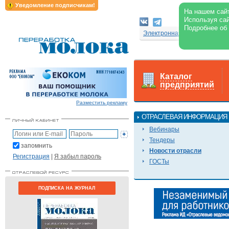
Уведомление подписчикам!
На нашем сайт
Используя сай
Подробнее об
Электронная версия журнал
Каталог
предприятий
Разместить рекламу
ОТРАСЛЕВАЯ ИНФОРМАЦИЯ
Вебинары
Тендеры
запомнить
Новости отрасли
Регистрация
|
Я забыл пароль
ГОСТы
ПОДПИСКА НА ЖУРНАЛ