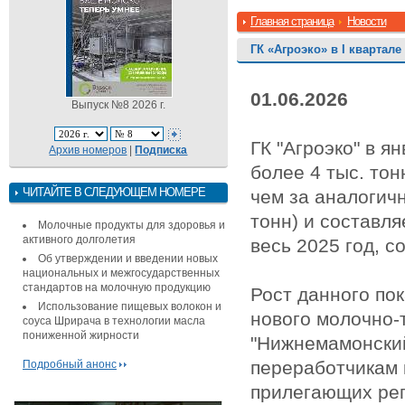
Главная страница
Новости
ГК «Агроэко» в I квартал
01.06.2026
Выпуск №8 2026 г.
ГК "Агроэко" в я
Архив номеров
|
Подписка
более 4 тыс. тон
ЧИТАЙТЕ В СЛЕДУЮЩЕМ НОМЕРЕ
чем за аналогичн
тонн) и составл
Молочные продукты для здоровья и
активного долголетия
весь 2025 год, 
Об утверждении и введении новых
национальных и межгосударственных
стандартов на молочную продукцию
Рост данного по
Использование пищевых волокон и
нового молочно-
соуса Шрирача в технологии масла
пониженной жирности
"Нижнемамонский
переработчикам к
Подробный анонс
прилегающих рег