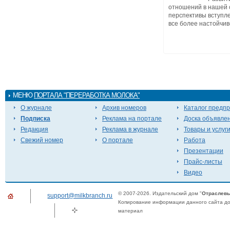
отношений в нашей 
перспективы вступл
все более настойчиво
МЕНЮ
ПОРТАЛА "ПЕРЕРАБОТКА МОЛОКА"
О журнале
Архив номеров
Каталог предп
Подписка
Реклама на портале
Доска объявле
Редакция
Реклама в журнале
Товары и услуг
Свежий номер
О портале
Работа
Презентации
Прайс-листы
Видео
© 2007-2026. Издательский дом "
Отраслевы
support@milkbranch.ru
Копирование информации данного сайта доп
материал