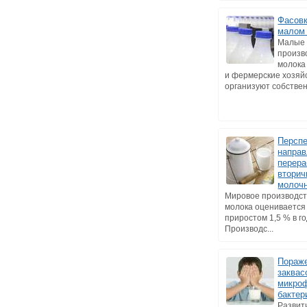
Фасовк
малом
Малые
произв
молока
и фермерские хозяйс
организуют собствен
Персп
напра
перера
втори
молоч
Мировое производст
молока оценивается 
приростом 1,5 % в го
Производс...
Пораж
заквас
микро
бакте
Развит