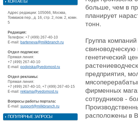
КОНТАКТЫ
больше, чем в пр
Адрес редакции: 105066, Москва,
планирует нарас
Токмаков пер., д. 16, стр. 2, пом. 2, комн.
5
тонн.
Редакция:
Телефон: +7 (499) 267-40-10
Группа компаний
E-mail:
barteneva@milkbranch.ru
свиноводческую 
Отдел подписки:
генетический це
Прямая линия:
+7 (499) 267-40-10
растениеводческ
E-mail:
podpiska@vedomost.ru
предприятия, мо
Отдел рекламы:
мясоперерабаты
Прямая линия:
+7 (499) 267-40-10, +7 (499) 267-40-15
фирменных мага
E-mail:
reklama@vedomost.ru
сотрудников - бо
Вопросы работы портала:
Производственн
E-mail:
support@milkbranch.ru
расположены в В
ПОПУЛЯРНЫЕ ЗАПРОСЫ