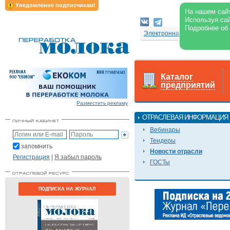
Уведомление подписчикам!
На нашем сайт
Используя сай
Подробнее об
Электронная версия журнал
Каталог
предприятий
Разместить рекламу
ОТРАСЛЕВАЯ ИНФОРМАЦИЯ
Вебинары
Тендеры
запомнить
Новости отрасли
Регистрация
|
Я забыл пароль
ГОСТы
ПОДПИСКА НА ЖУРНАЛ