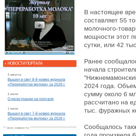
В настоящее вре
составляет 55 то
молочного-товар
мощности этот п
сутки, или 42 тыс
Ранее сообщалос
НОВОСТИ ПОРТАЛА
начала строител
3 августа
"Нижнемамонский
Вышел в свет 8-й номер журнала
«Переработка молока» за 2026 г.
2024 года. Объе
сумму около 6 м
3 июля
О регистрации на портале
рассчитано на е
1 июля
тыс. фуражных к
Вышел в свет 7-й номер журнала
«Переработка молока» за 2026 г.
Сообщалось также
года произвела 6