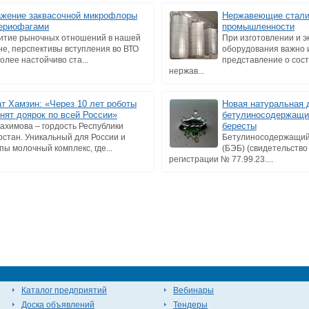
жение заквасочной микрофлоры
Нержавеющие стали
ериофагами
промышленности
итие рыночных отношений в нашей
При изготовлении и э
не, перспективы вступления во ВТО
оборудования важно 
более настойчиво ста...
представление о сост
нержав...
т Хамзин: «Через 10 лет роботы
Новая натуральная 
нят доярок по всей России»
бетулиносодержащий
бересты
Рахимова – гордость Республики
рстан. Уникальный для России и
Бетулиносодержащий 
пы молочный комплекс, где...
(БЭБ) (свидетельство
регистрации № 77.99.23....
Каталог предприятий
Вебинары
Доска объявлений
Тендеры