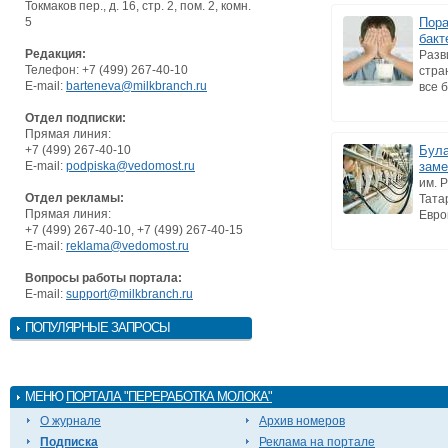
Токмаков пер., д. 16, стр. 2, пом. 2, комн.
5
Пора
бакт
Редакция:
Разв
Телефон: +7 (499) 267-40-10
стра
E-mail:
barteneva@milkbranch.ru
все 
Отдел подписки:
Прямая линия:
+7 (499) 267-40-10
Була
E-mail:
podpiska@vedomost.ru
заме
им. 
Отдел рекламы:
Тата
Прямая линия:
Евро
+7 (499) 267-40-10, +7 (499) 267-40-15
E-mail:
reklama@vedomost.ru
Вопросы работы портала:
E-mail:
support@milkbranch.ru
ПОПУЛЯРНЫЕ ЗАПРОСЫ
МЕНЮ
ПОРТАЛА "ПЕРЕРАБОТКА МОЛОКА"
О журнале
Архив номеров
Подписка
Реклама на портале