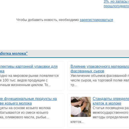
3%, но запасы
прошлогоднего
Чтобы добавить новость, необходимо
зарегистрироваться
аботка молока"
пективы картонной упаковки для
Влияние упаковочного материала
ока
фасованных сыров
одно на мировом рынке появляется
Увеличение объемов фасованной п
е 100 тыс. видов продукции с
числе сыров, на торговой полке я
ичным жизненным циклом. То...
тр...
е функциональные продукты на
Стандарты определе
ве козьего молока
клеток в молоке
укты на основе козьего молока
Статья посвящена ра
батываются из смеси козьего
межгосударственного
ка, оливкового масла, рыбье...
методы определения 
клеток...