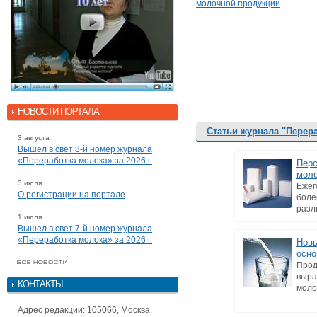
молочной продукции
НОВОСТИ ПОРТАЛА
Статьи журнала "Перер
3 августа
Вышел в свет 8-й номер журнала
«Переработка молока» за 2026 г.
Перс
мол
3 июля
Ежег
О регистрации на портале
боле
разл
1 июля
Вышел в свет 7-й номер журнала
«Переработка молока» за 2026 г.
Новы
осно
Прод
выра
КОНТАКТЫ
моло
Адрес редакции: 105066, Москва,