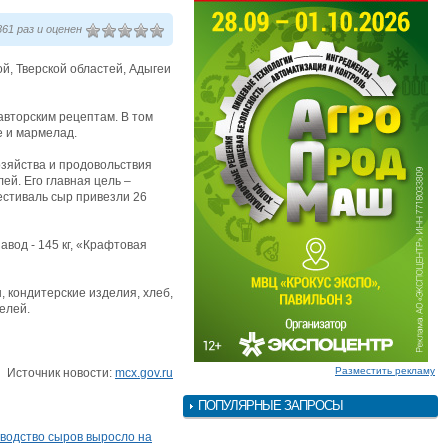
61 раз и оценен
й, Тверской областей, Адыгеи
вторским рецептам. В том
е и мармелад.
озяйства и продовольствия
ей. Его главная цель –
естиваль сыр привезли 26
вод - 145 кг, «Крафтовая
 кондитерские изделия, хлеб,
елей.
Разместить рекламу
Источник новости:
mcx.gov.ru
ПОПУЛЯРНЫЕ ЗАПРОСЫ
зводство сыров выросло на