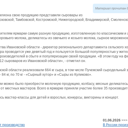
Материал прочитан 8
региона свою продукцию представили сыровары из
сковской, Тамбовской, Костромской, Нижегородской, Владимирской, Смоленско
телям ярмарки самую разную продукцию, изготовленную по классическим и а
оровьего молока, деликатесы из овечьего и козьего молока, сырное морожено
тва Ивановской области - директор регионального департамента сельского х
ра проводится уже девятый год и пользуется большой популярностью у жител
оизводителей в сбыте и популяризации своей продукции. «В этом году на ф
12 сыроваров из Ивановской области», - отметил он.
кой области реализовали 664 кг сыра, в том числе Пучежский сыродельный за
84 кг, по 70 кг - «Сырный хутор» и «Сыры из Куликово».
и можно было приобрести молочную продукцию, колбасу, мясные деликатесы,
 от местных мастеров. Всего в ярмарке приняли участие более 35 производит
сь мастер-классы для детей и взрослых, конкурсы, викторины и концерт.
01.06.2026
>>>
т производство
В России прои