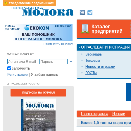
Уведомление подписчикам!
Каталог
предприятий
Разместить рекламу
ОТРАСЛЕВАЯ ИНФОРМАЦИЯ
Вебинары
Тендеры
Новости отрасли
запомнить
ГОСТы
Регистрация
|
Я забыл пароль
ПОДПИСКА НА ЖУРНАЛ
Главная страница
Новости
Более 1,5 тонны сыра пр