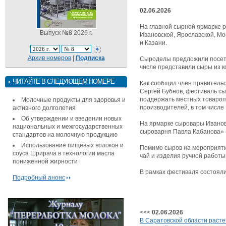
02.06.2026
На главной сырной ярмарке 
Выпуск №8 2026 г.
Ивановской, Ярославской, Мо
и Казани.
Архив номеров
|
Подписка
Сыроделы предложили посети
числе представили сыры из к
ЧИТАЙТЕ В СЛЕДУЮЩЕМ НОМЕРЕ
Как сообщил член правительс
Сергей Бубнов, фестиваль сы
поддержать местных товаропр
Молочные продукты для здоровья и
производителей, в том числе 
активного долголетия
Об утверждении и введении новых
На ярмарке сыровары Ивановс
национальных и межгосударственных
сыроварня Павла Кабанова» - 
стандартов на молочную продукцию
Использование пищевых волокон и
Помимо сыров на мероприяти
соуса Шрирача в технологии масла
чай и изделия ручной работы
пониженной жирности
В рамках фестиваля состояли
Подробный анонс
<<<
02.06.2026
В Саратовской области расте