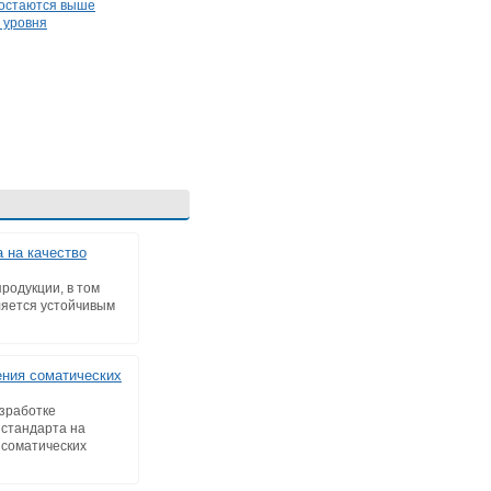
 остаются выше
 уровня
 на качество
родукции, в том
вляется устойчивым
ния соматических
зработке
 стандарта на
соматических