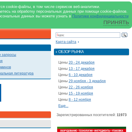
support@milkbranch.ru
ENG
ся cookie-файлы, в том числе сервисов веб-аналитики.
аетесь на обработку персональных данных при помощи cookie-файлов.
Архив номеров
Реклама на портале
Реклама в журнале
О портале
рсональных данных вы можете узнать в
Политике конфиденциальности
ПРИНЯТЬ
ПОИСК ПО ПОРТАЛУ
Презентации
Карта сайта
ОБЗОР РЫНКА
 запросы
ия
Цены
20 - 24 декабря
рминов
Цены
13 - 17 декабря
альная литература
Цены
6 - 10 декабря
Цены
29 ноября - 3 декабря
Цены
22 - 26 ноября
Цены
15 - 19 ноября
Цены
8 - 12 ноября
Еще...
Зарегистрированных посетителей:
11973