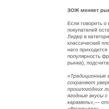
ЗОЖ меняет ры
Если говорить о 
покупателей ост
Лидер в категор
классический пл
него приходится
популярность фр
рынка), подсчит
«Традиционные 
сохраняют увер
прошлогодних л
ягодные вкусы с
карамель»,— от
«Вкусвилла».