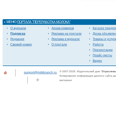
МЕНЮ
ПОРТАЛА "ПЕРЕРАБОТКА МОЛОКА"
О журнале
Архив номеров
Каталог предп
Подписка
Реклама на портале
Доска объявле
Редакция
Реклама в журнале
Товары и услуг
Свежий номер
О портале
Работа
Презентации
Прайс-листы
Видео
© 2007-2026. Издательский дом "
Отраслевы
support@milkbranch.ru
Копирование информации данного сайта доп
материал