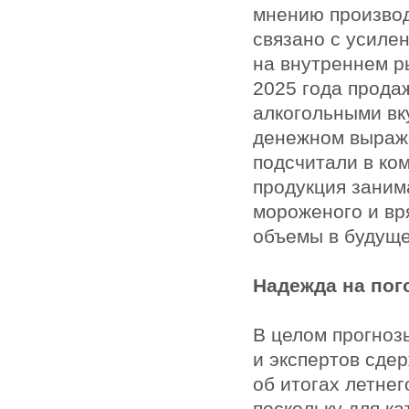
мнению производ
связано с усиле
на внутреннем р
2025 года прода
алкогольными вк
денежном выраже
подсчитали в ко
продукция заним
мороженого и вр
объемы в будуще
Надежда на пог
В целом прогноз
и экспертов сде
об итогах летне
поскольку для к