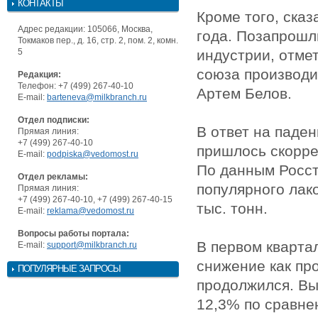
КОНТАКТЫ
Кроме того, ска
Адрес редакции: 105066, Москва,
года. Позапрошл
Токмаков пер., д. 16, стр. 2, пом. 2, комн.
5
индустрии, отме
союза производи
Редакция:
Телефон: +7 (499) 267-40-10
Артем Белов.
E-mail:
barteneva@milkbranch.ru
Отдел подписки:
В ответ на паде
Прямая линия:
+7 (499) 267-40-10
пришлось скорре
E-mail:
podpiska@vedomost.ru
По данным Росст
Отдел рекламы:
популярного лак
Прямая линия:
+7 (499) 267-40-10, +7 (499) 267-40-15
тыс. тонн.
E-mail:
reklama@vedomost.ru
Вопросы работы портала:
В первом кварта
E-mail:
support@milkbranch.ru
снижение как про
ПОПУЛЯРНЫЕ ЗАПРОСЫ
продолжился. Вы
12,3% по сравне