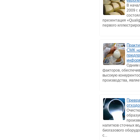
европе
В нача
2009 г.
состоя
презентация «Qualig
первого иллюстриров
Практи
СМК н
предпр
инфор
Одним 
факторов, обеспеч
высокую конкуренто
производства, являет
Превр
отходо
Очистк
образу
произв
напитков сточных в
биогазового оборуд
с...