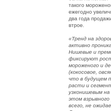
такого морожено
ежегодно увелич
два года продаж
втрое.
«Тренд на здор
активно проник
Нишевые и прем
фиксируют рост
мороженого и д
(кокосовое, овся
что в будущем 
расти и сегме
узконишевым на
этом взрывного 
всего, не ожид