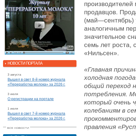
производителей м
продавцов. Прод
(май—сентябрь) 
аналогичным пер
значительное сн
семь лет роста,
«Нильсен».
НОВОСТИ ПОРТАЛА
«Главная причин
3 августа
холодная погода
Вышел в свет 8-й номер журнала
«Переработка молока» за 2026 г.
общий переход 
потребления. М
3 июля
О регистрации на портале
который очень 
1 июля
колебаниям в с
Вышел в свет 7-й номер журнала
прокомментиров
«Переработка молока» за 2026 г.
правления «Рус