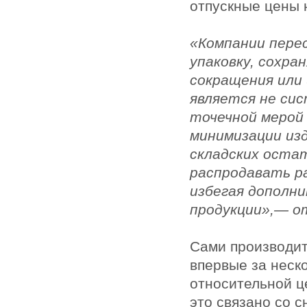
отпускные цены 
«Компании пере
упаковку, сохра
сокращения или
является не си
точечной мерой 
минимизации из
складских оста
распродавать р
избегая дополн
продукции»,— о
Сами производите
впервые за неск
относительной ц
это связано со 