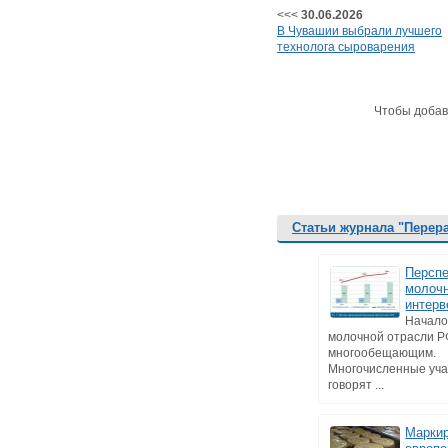
<<<
30.06.2026
В Чувашии выбрали лучшего
технолога сыроварения
Чтобы добав
Статьи журнала "Перер
Персп
молоч
интерв
Начало 
молочной отрасли Р
многообещающим.
Многочисленные уча
говорят ...
Маркир