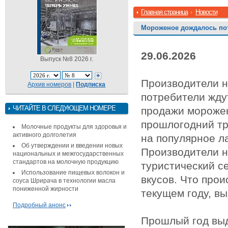
Главная страница
Новости
Мороженое дождалось по
29.06.2026
Выпуск №8 2026 г.
Производители н
Архив номеров
|
Подписка
потребители жду
ЧИТАЙТЕ В СЛЕДУЮЩЕМ НОМЕРЕ
продажи морожен
прошлогодний тр
Молочные продукты для здоровья и
активного долголетия
на популярное л
Об утверждении и введении новых
Производители н
национальных и межгосударственных
стандартов на молочную продукцию
туристический с
Использование пищевых волокон и
вкусов. Что про
соуса Шрирача в технологии масла
пониженной жирности
текущем году, в
Подробный анонс
Прошлый год выд