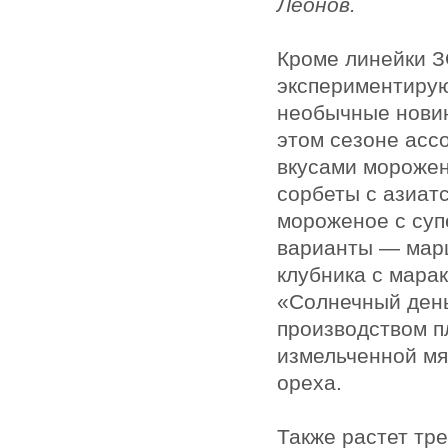
Леонов.
Кроме линейки 
экспериментирую
необычные новин
этом сезоне асс
вкусами морожен
сорбеты с азиатс
мороженое с суп
варианты — марц
клубника с мара
«Солнечный день
производством п
измельченной мя
ореха.
Также растет тр