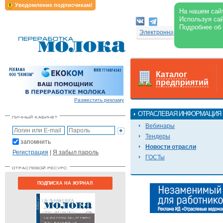
Уведомление подписчикам!
На нашем сайт
Используя сай
Подробнее об
Электронная версия журнал
Каталог
предприятий
Разместить рекламу
ОТРАСЛЕВАЯ ИНФОРМАЦИЯ
Вебинары
Тендеры
запомнить
Новости отрасли
Регистрация
|
Я забыл пароль
ГОСТы
ПОДПИСКА НА ЖУРНАЛ