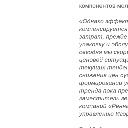
компонентов мол
«Однако эффект
компенсируется
затрат, прежде 
упаковку и обсл
сегодня мы ско
ценовой ситуаци
текущих тенден
снижения цен с
формировании у
тренда пока пр
заместитель ге
компаний «Ренн
управлению Игор