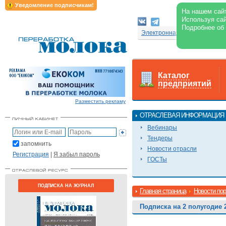
Уведомление подписчикам!
На нашем сайт
Используя сай
Подробнее об
Электронная версия журнал
Каталог
предприятий
Разместить рекламу
ОТРАСЛЕВАЯ ИНФОРМАЦИЯ
Вебинары
Тендеры
запомнить
Новости отрасли
Регистрация
|
Я забыл пароль
ГОСТы
ПОДПИСКА НА ЖУРНАЛ
Главная страница
Новости по
Подписка на 2 полугодие 2