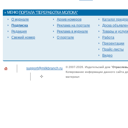
МЕНЮ
ПОРТАЛА "ПЕРЕРАБОТКА МОЛОКА"
О журнале
Архив номеров
Каталог предп
Подписка
Реклама на портале
Доска объявле
Редакция
Реклама в журнале
Товары и услуг
Свежий номер
О портале
Работа
Презентации
Прайс-листы
Видео
© 2007-2026. Издательский дом "
Отраслевы
support@milkbranch.ru
Копирование информации данного сайта доп
материал