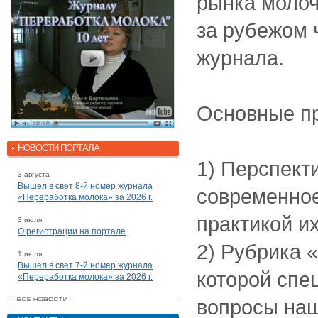
рынка молоч
за рубежом 
журнала.
Основные п
НОВОСТИ ПОРТАЛА
1) Перспект
3 августа
Вышел в свет 8-й номер журнала
современное
«Переработка молока» за 2026 г.
практикой и
3 июля
О регистрации на портале
2) Рубрика «
1 июля
Вышел в свет 7-й номер журнала
которой спе
«Переработка молока» за 2026 г.
вопросы наш