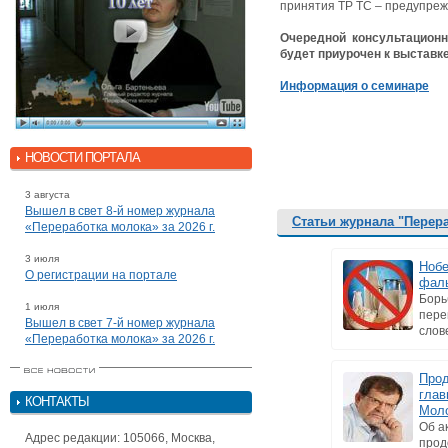
принятия ТР ТС – предупреж
Очередной консультационн
будет приурочен к выстав
Информация о семинаре
НОВОСТИ ПОРТАЛА
3 августа
Вышел в свет 8-й номер журнала
Статьи журнала "Перер
«Переработка молока» за 2026 г.
3 июля
Нобе
О регистрации на портале
фал
Борь
1 июля
пере
Вышел в свет 7-й номер журнала
слов
«Переработка молока» за 2026 г.
Прод
глав
КОНТАКТЫ
Моло
Об а
Адрес редакции: 105066, Москва,
прод