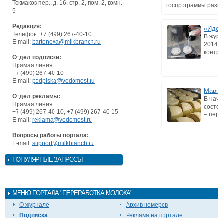
Токмаков пер., д. 16, стр. 2, пом. 2, комн.
госпрограммы разв
5
Редакция:
«Иде
Телефон: +7 (499) 267-40-10
В жу
E-mail:
barteneva@milkbranch.ru
2014
контр
Отдел подписки:
Прямая линия:
+7 (499) 267-40-10
E-mail:
podpiska@vedomost.ru
Марк
Отдел рекламы:
В на
Прямая линия:
сост
+7 (499) 267-40-10, +7 (499) 267-40-15
– пе
E-mail:
reklama@vedomost.ru
Вопросы работы портала:
E-mail:
support@milkbranch.ru
ПОПУЛЯРНЫЕ ЗАПРОСЫ
МЕНЮ
ПОРТАЛА "ПЕРЕРАБОТКА МОЛОКА"
О журнале
Архив номеров
Подписка
Реклама на портале