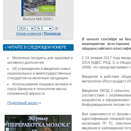
Выпуск №8 2026 г.
Архив номеров
|
Подписка
В начале сентября на ба
мероприятии всесторонн
ЧИТАЙТЕ В СЛЕДУЮЩЕМ НОМЕРЕ
общероссийского классифи
Молочные продукты для здоровья и
С 01 января 2017 года введ
активного долголетия
2014 (КДЕС РЕД. 2) и Обще
2008), что предусматривает
Об утверждении и введении новых
национальных и межгосударственных
Введение в действие общер
стандартов на молочную продукцию
метрологии (Росстандарт) (П
Использование пищевых волокон и
соуса Шрирача в технологии масла
Введение ОКПД 2 серьезно 
пониженной жирности
соответствии с опубликова
разработке и оформлению» 
Подробный анонс
Информационное письмо по в
Вне зависимости от формы п
идентификация пищевой прод
нескольких ТР ТС, обеспе
введения в заблуждение пот