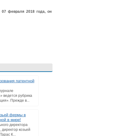
 07 февраля 2018 года, он
зования патентной
 журнале
» ведется рубрика
ия». Прежде в...
озьей фермы в
ной в мире!
ьного директора
, директор козьей
арас К...