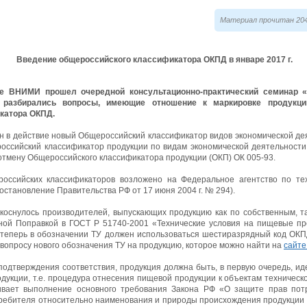
Материал прочитан 204
Введение общероссийского классификатора ОКПД в январе 2017 г.
зе ВНИМИ прошел очередной консультационно-практический семинар 
е разбирались вопросы, имеющие отношение к маркировке продукц
катора ОКПД.
ен в действие новый Общероссийский классификатор видов экономической де
российский классификатор продукции по видам экономической деятельност
 отмену Общероссийского классификатора продукции (ОКП) ОК 005-93.
оссийских классификаторов возложено на Федеральное агентство по те
остановление Правительства РФ от 17 июня 2004 г. № 294).
коснулось производителей, выпускающих продукцию как по собственным, т
нной Поправкой в ГОСТ Р 51740-2001 «Технические условия на пищевые пр
теперь в обозначении ТУ должен использоваться шестиразрядный код ОКПД
опросу нового обозначения ТУ на продукцию, которое можно найти на
сайте
одтверждения соответствия, продукция должна быть, в первую очередь, и
укции, т.е. процедура отнесения пищевой продукции к объектам техническо
чивает выполнение основного требования Закона РФ «О защите прав по
ребителя относительно наименования и природы происхождения продукции 