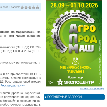
3 раза и оценен
«Школе по маркировке». На
ии. В том числе введение
ятельности (ОКВЭД2) ОК 029-
и (ОКПД2) ОК 034-2014 (КПЕС
хническому регулированию и
ак и по приобретенным ТУ. В
одукты. Общие требования к
2. Росстандарт опубликовал
 Росстандарта>>>
Разместить рекламу
дентифицирована. Корректная
ПОПУЛЯРНЫЕ ЗАПРОСЫ
го регулирования одного или
требителей» в отношении не
и обеспечивает главную цель