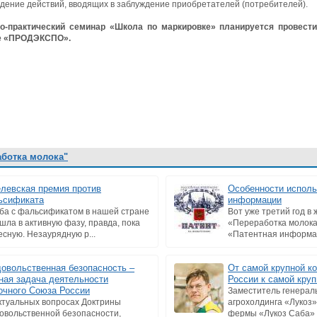
дение действий, вводящих в заблуждение приобретателей (потребителей).
о-практический семинар «Школа по маркировке» планируется провести
ке «ПРОДЭКСПО».
аботка молока"
левская премия против
Особенности исполь
ьсификата
информации
ба с фальсификатом в нашей стране
Вот уже третий год в
шла в активную фазу, правда, пока
«Переработка молока
есную. Незаурядную р...
«Патентная информац
овольственная безопасность –
От самой крупной к
ная задача деятельности
России к самой круп
чного Союза России
Заместитель генерал
ктуальных вопросах Доктрины
агрохолдинга «Лукоз»
овольственной безопасности,
фермы «Лукоз Саба» Т