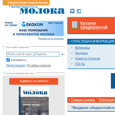
Уведомление подписчикам!
Каталог
предприятий
Разместить рекламу
ОТРАСЛЕВАЯ ИНФОРМАЦИЯ
Вебинары
Тендеры
Новости отрасли
запомнить
ГОСТы
Регистрация
|
Я забыл пароль
ПОДПИСКА НА ЖУРНАЛ
Главная страница
Публикации
"Введение общероссийско