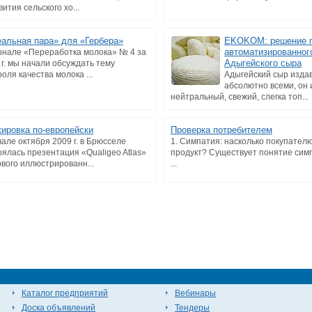
ития сельского хо...
альная пара» для «Гербера»
EKOKOM: решение п
автоматизированног
рнале «Переработка молока» № 4 за
Адыгейского сыра
 г. мы начали обсуждать тему
оля качества молока ...
Адыгейский сыр изда
абсолютно всеми, он 
нейтральный, свежий, слегка топ...
ировка по-европейски
Проверка потребителем
чале октября 2009 г. в Брюсселе
1. Симпатия: насколько покупател
оялась презентация «Qualigeo Atlas»
продукт? Существует понятие сим
рвого иллюстрированн...
...
Каталог предприятий
Вебинары
Доска объявлений
Тендеры