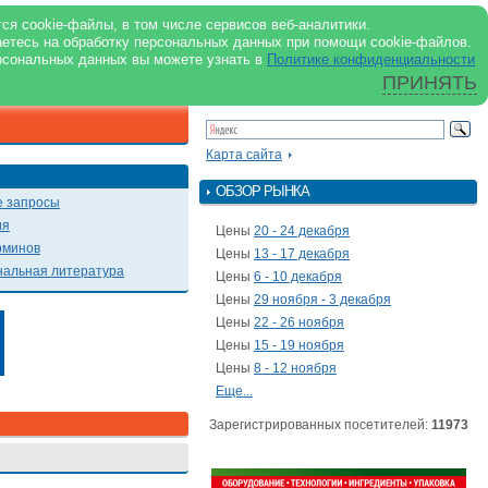
support@milkbranch.ru
ENG
ся cookie-файлы, в том числе сервисов веб-аналитики.
аетесь на обработку персональных данных при помощи cookie-файлов.
Архив номеров
Реклама на портале
Реклама в журнале
О портале
рсональных данных вы можете узнать в
Политике конфиденциальности
ПРИНЯТЬ
ПОИСК ПО ПОРТАЛУ
Презентации
Карта сайта
ОБЗОР РЫНКА
 запросы
ия
Цены
20 - 24 декабря
рминов
Цены
13 - 17 декабря
альная литература
Цены
6 - 10 декабря
Цены
29 ноября - 3 декабря
Цены
22 - 26 ноября
Цены
15 - 19 ноября
Цены
8 - 12 ноября
Еще...
Зарегистрированных посетителей:
11973