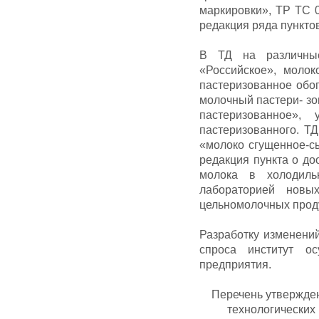
маркировки», ТР ТС 0
редакция ряда пункто
В ТД на различные
«Российское», молок
пастеризованное обог
молочный пастери- з
пастеризованное»,
пастеризованного. Т
«молоко сгущенное-с
редакция пункта о до
молока в холодиль
лабораторией новых
цельномолочных прод
Разработку изменений
спроса институт о
предприятия.
Перечень утвержде
технологических