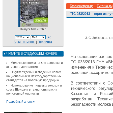
Главная страница
Публикации
"ТС 033/2013 – один из 
Выпуск №8 2026 г.
З. С. Зобкова, д. т. н
Архив номеров
|
Подписка
ЧИТАЙТЕ В СЛЕДУЮЩЕМ НОМЕРЕ
На основании заявок
ТС 033/2013 ГНУ «ВН
Молочные продукты для здоровья и
активного долголетия
изменения к Техничес
Об утверждении и введении новых
основной ассортимент
национальных и межгосударственных
стандартов на молочную продукцию
В соответствии с С
Использование пищевых волокон и
технического регули
соуса Шрирача в технологии масла
Казахстан и Россий
пониженной жирности
разработан Техни
Подробный анонс
безопасности молока 