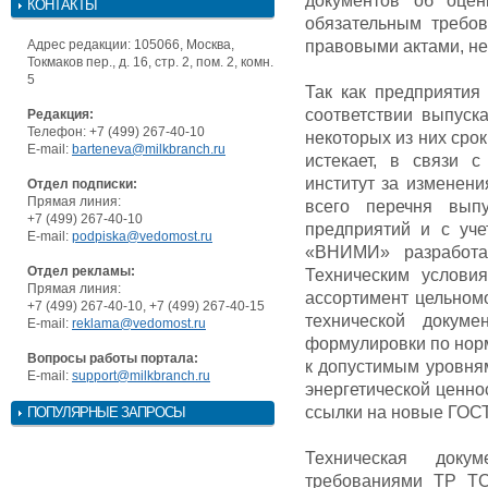
документов об оцен
КОНТАКТЫ
обязательным требо
Адрес редакции: 105066, Москва,
правовыми актами, не
Токмаков пер., д. 16, стр. 2, пом. 2, комн.
5
Так как предприяти
соответствии выпуск
Редакция:
Телефон: +7 (499) 267-40-10
некоторых из них сро
E-mail:
barteneva@milkbranch.ru
истекает, в связи 
институт за изменени
Отдел подписки:
Прямая линия:
всего перечня вып
+7 (499) 267-40-10
предприятий и с уч
E-mail:
podpiska@vedomost.ru
«ВНИМИ» разработа
Отдел рекламы:
Техническим услови
Прямая линия:
ассортимент цельном
+7 (499) 267-40-10, +7 (499) 267-40-15
технической докум
E-mail:
reklama@vedomost.ru
формулировки по нор
Вопросы работы портала:
к допустимым уровня
E-mail:
support@milkbranch.ru
энергетической ценнос
ссылки на новые ГОС
ПОПУЛЯРНЫЕ ЗАПРОСЫ
Техническая доку
требованиями ТР ТС