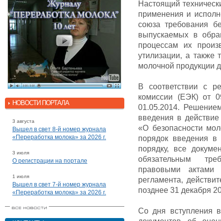
Настоящий техническ
применения и исполн
союза требования бе
выпускаемых в обра
процессам их произв
утилизации, а также 
молочной продукции д
В соответствии с р
комиссии (ЕЭК) от 0
НОВОСТИ ПОРТАЛА
01.05.2014. Решение
введения в действие
3 августа
«О безопасности мол
Вышел в свет 8-й номер журнала
«Переработка молока» за 2026 г.
порядок введения в
порядку, все докуме
3 июля
обязательным тре
О регистрации на портале
правовыми актами 
1 июля
регламента, действит
Вышел в свет 7-й номер журнала
позднее 31 декабря 20
«Переработка молока» за 2026 г.
Со дня вступления 