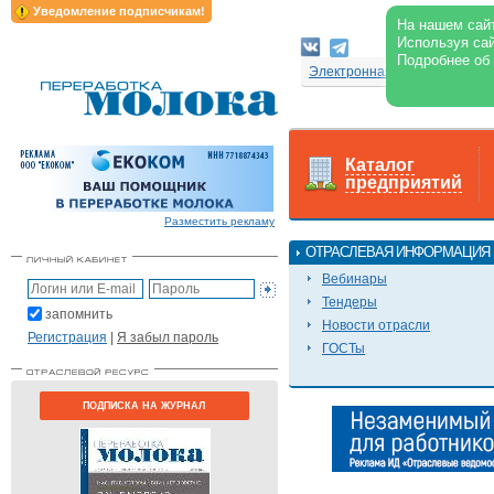
Уведомление подписчикам!
На нашем сайт
Используя сай
Подробнее об
Электронная версия журнал
Каталог
предприятий
Разместить рекламу
ОТРАСЛЕВАЯ ИНФОРМАЦИЯ
Вебинары
Тендеры
запомнить
Новости отрасли
Регистрация
|
Я забыл пароль
ГОСТы
ПОДПИСКА НА ЖУРНАЛ