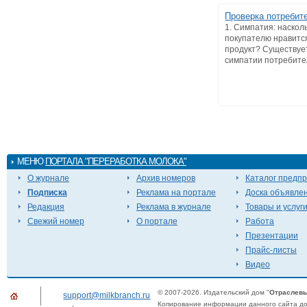
Проверка потребит
1. Симпатия: наскол
покупателю нравитс
продукт? Существуе
симпатии потребител
МЕНЮ
ПОРТАЛА "ПЕРЕРАБОТКА МОЛОКА"
О журнале
Архив номеров
Каталог предп
Подписка
Реклама на портале
Доска объявле
Редакция
Реклама в журнале
Товары и услуг
Свежий номер
О портале
Работа
Презентации
Прайс-листы
Видео
© 2007-2026. Издательский дом "
Отраслевы
support@milkbranch.ru
Копирование информации данного сайта доп