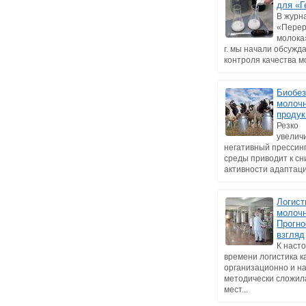
для «Г
В журн
«Перер
молока
г. мы начали обсужд
контроля качества мо
Биобез
молоч
продук
Резко
увелич
негативный прессин
среды приводит к с
активности адаптаци
Логист
молочн
Прогно
взгляд
К наст
времени логистика к
организационно и н
методически сложил
мест...