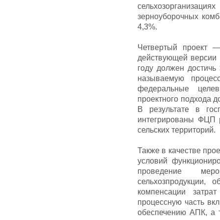
сельхозорганизаци
зерноуборочных ком
4,3%.
Четвертый проект —
действующей версии 
году должен достичь
называемую процес
федеральные целе
проектного подхода д
В результате в гос
интегрированы ФЦП р
сельских территорий.
Также в качестве пр
условий функциониро
проведение мер
сельхозпродукции, о
компенсации затра
процессную часть вк
обеспечению АПК, а 