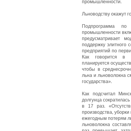
промышленности.
Льноводству окажут г
Подпрограмма по
промышленности вклю
предусматривает мо
поддержку элитного с
предприятий по перви
Как говорится в п
планируется осуществ
чтобы в среднесрочн
льна и льноволокна с
государства».
Как подсчитал Минс
долгунца сократилась
в 17 раз. «Отсутст
производства, уборки
ежегодным потерям ль
льноволокна составля
раз превышает затр