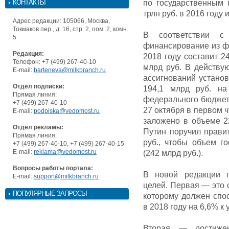
КОНТАКТЫ
по государственным 
трлн руб. в 2016 году и
Адрес редакции: 105066, Москва,
Токмаков пер., д. 16, стр. 2, пом. 2, комн.
В соответствии с
5
финансирование из фе
Редакция:
2018 году составит 2
Телефон: +7 (499) 267-40-10
млрд руб. В действ
E-mail:
barteneva@milkbranch.ru
ассигнований установ
Отдел подписки:
194,1 млрд руб. н
Прямая линия:
федерального бюджет
+7 (499) 267-40-10
27 октября в первом 
E-mail:
podpiska@vedomost.ru
заложено в объеме 2
Отдел рекламы:
Путин поручил прави
Прямая линия:
руб., чтобы объем г
+7 (499) 267-40-10, +7 (499) 267-40-15
E-mail:
reklama@vedomost.ru
(242 млрд руб.).
Вопросы работы портала:
В новой редакции 
E-mail:
support@milkbranch.ru
целей. Первая — это 
ПОПУЛЯРНЫЕ ЗАПРОСЫ
которому должен спо
в 2018 году на 6,6% к 
Вторая — достижен