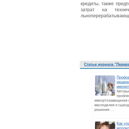
кредиты, также пред
затрат на технич
льноперерабатывающи
Статьи журнала "Перер
Пробле
решени
импор
Авторы
пробл
импортозамещения 
маслоделия и сырод
решения. ...
Как уп
молоко