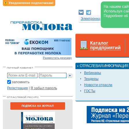
Уведомление подписчикам!
На нашем сайт
Используя сай
Подробнее об
Электронная версия журнал
Каталог
предприятий
Разместить рекламу
ОТРАСЛЕВАЯ ИНФОРМАЦИЯ
Вебинары
Тендеры
запомнить
Новости отрасли
Регистрация
|
Я забыл пароль
ГОСТы
ПОДПИСКА НА ЖУРНАЛ