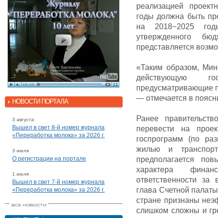
реализацией проект
годы должна быть пр
на 2018−2025 год
утвержденного бю
представляется возм
«Таким образом, Мин
действующую г
предусматривающие пе
— отмечается в поясн
НОВОСТИ ПОРТАЛА
Ранее правительст
3 августа
Вышел в свет 8-й номер журнала
перевести на прое
«Переработка молока» за 2026 г.
госпрограмм (по ра
жилью и транспорт
3 июля
О регистрации на портале
предполагается пов
характера финан
1 июля
ответственности за 
Вышел в свет 7-й номер журнала
глава Счетной палаты
«Переработка молока» за 2026 г.
стране признаны неэ
слишком сложны и г