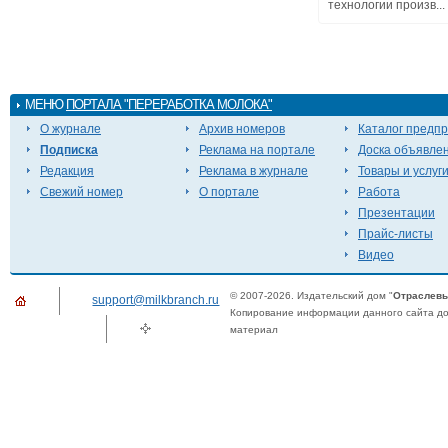
технологии произв...
МЕНЮ
ПОРТАЛА "ПЕРЕРАБОТКА МОЛОКА"
О журнале
Архив номеров
Каталог предп
Подписка
Реклама на портале
Доска объявле
Редакция
Реклама в журнале
Товары и услуг
Свежий номер
О портале
Работа
Презентации
Прайс-листы
Видео
© 2007-2026. Издательский дом "
Отраслевы
support@milkbranch.ru
Копирование информации данного сайта доп
материал