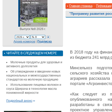
Главная страница
Публикации
"Программу развития рос
Выпуск №8 2026 г.
Архив номеров
|
Подписка
В 2018 году на фина
ЧИТАЙТЕ В СЛЕДУЮЩЕМ НОМЕРЕ
из бюджета 241 млрд 
Молочные продукты для здоровья и
активного долголетия
Минсельхоз подгот
Об утверждении и введении новых
сельского хозяйства
национальных и межгосударственных
аграриев рассказала
стандартов на молочную продукцию
портале «Агроинвесто
Использование пищевых волокон и
соуса Шрирача в технологии масла
пониженной жирности
«Как следует из пр
опубликованного н
Подробный анонс
разработаны в свя
проектное управле