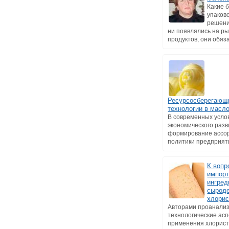
Какие 
упаков
решени
ни появлялись на р
продуктов, они обязат
Ресурсосберегающ
технологии в масл
В современных усло
экономического раз
формирование ассо
политики предприятия
К вопр
импор
ингред
сырод
хлорис
Авторами проанали
технологические ас
применения хлорист