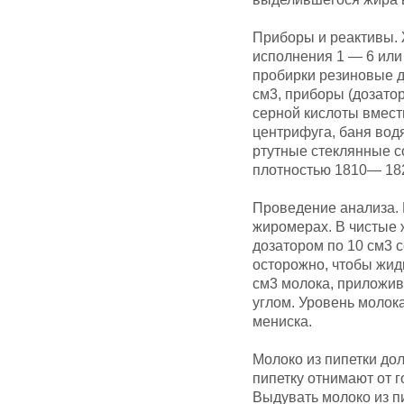
Приборы и реактивы.
исполнения 1 — 6 или 1
пробирки резиновые д
см3, приборы (дозато
серной кислоты вмести
центрифуга, баня вод
ртутные стеклянные с
плотностью 1810— 182
Проведение анализа. 
жиромерах. В чистые 
дозатором по 10 см3 
осторожно, чтобы жид
см3 молока, приложив
углом. Уровень молок
мениска.
Молоко из пипетки до
пипетку отнимают от г
Выдувать молоко из п