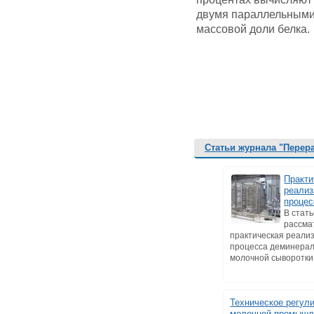
двумя параллельными
массовой доли белка.
Статьи журнала "Перер
Практи
реализ
процес
В стат
рассма
практическая реали
процесса деминера
молочной сыворотки в
Техническое регул
молочной промышл