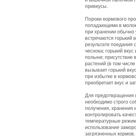
привкусы.
Пороки кормового пр
попадающими в молоко
при хранении обычно 
встречаются горький 
результате поедания 
чеснока; горький вку
полыни; присутствие 
растений (в том числ
вызывает горький вку
при избытке в кормов
приобретает вкус и за
Для предотвращения п
необходимо строго со
получения, хранения 
контролировать качес
температурные режим
использование замор
загрязненных кормов.