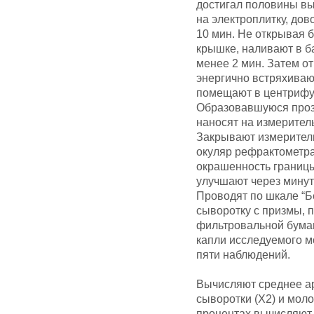
достигал половины в
на электроплитку, дов
10 мин. Не открывая б
крышке, наливают в б
менее 2 мин. Затем о
энергично встряхиваю
помещают в центрифуг
Образовавшуюся проз
наносят на измерител
Закрывают измерител
окуляр рефрактометр
окрашенность границы
улучшают через минут
Проводят по шкале “Б
сыворотку с призмы, 
фильтровальной бума
капли исследуемого м
пяти наблюдений.
Вычисляют среднее а
сыворотки (Х2) и моло
процентах вычисляют