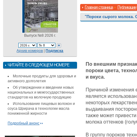
Главная страница
Публикации
"Пороки сырого молока. 
Выпуск №8 2026 г.
Архив номеров
|
Подписка
По внешним признак
ЧИТАЙТЕ В СЛЕДУЮЩЕМ НОМЕРЕ
пороки цвета, техно
Молочные продукты для здоровья и
и вкуса.
активного долголетия
Об утверждении и введении новых
Причиной изменения е
национальных и межгосударственных
является использован
стандартов на молочную продукцию
некоторых лекарствен
Использование пищевых волокон и
соуса Шрирача в технологии масла
выдаивания посторон
пониженной жирности
также может привести
молока оттенков (голу
Подробный анонс
В группу пороков тех