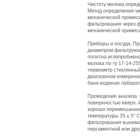
Чистоту молока опред
Метод определения чи
механической примеси
фильтрования через ф
механической примеси
Приборы и посуда. Пр
диаметром фильтрующ
полотна иглопробивн
молока по ту 17-14-25
термометр стеклянный
диапазоном измерения 
баня водяная лаборат
Проведение анализа. 
поверхностью вверх. 
хорошо перемешанног
температуры 35 ± 5° 
фильтрования вынима
пергаментной или дру