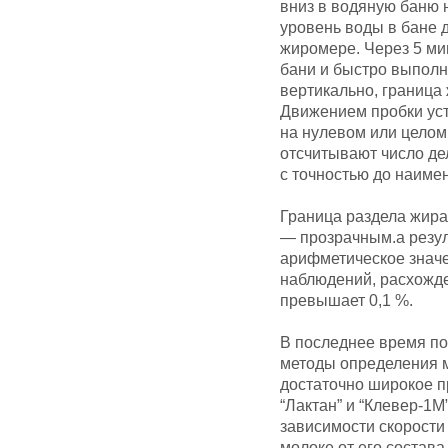
вниз в водяную баню н
уровень воды в бане 
жиромере. Через 5 ми
бани и быстро выполн
вертикально, граница 
Движением пробки ус
на нулевом или целом
отсчитывают число де
с точностью до наиме
Граница раздела жира 
— прозрачным.а резу
арифметическое значе
наблюдений, расхожде
превышает 0,1 %.
В последнее время п
методы определения м
достаточно широкое 
“Лактан” и “Клевер-1
зависимости скорости
молоке от его состав