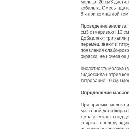
молока, 20 см3 дисти
кобальта. Смесь тщат
8 ч при комнатной тем
Проведение анализа. 
см3 отмеривают 10 см
Добавляют три капли
перемешивают и титру
появления слабо-розо
окраски, не исчезающе
Кислотность молока (в
гидроксида натрия ко
титрование 10 см3 мо
Определение массов
При приемке молока и
массовой доли жира (
жира из молока под д
спирта с последующи
выделившегося жира 