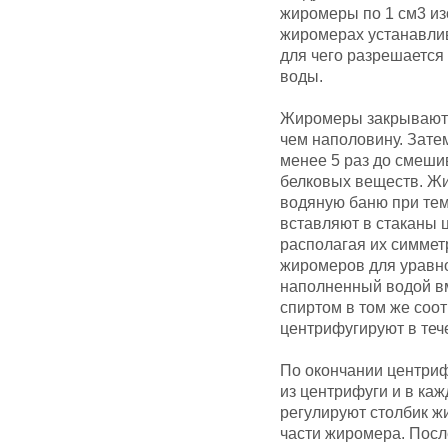
жиромеры по 1 см3 из
жиромерах устанавли
для чего разрешается
воды.
Жиромеры закрывают с
чем наполовину. Зате
менее 5 раз до смеши
белковых веществ. Жи
водяную баню при тем
вставляют в стаканы 
располагая их симмет
жиромеров для уравн
наполненный водой вм
спиртом в том же соо
центрифугируют в тече
По окончании центри
из центрифуги и в ка
регулируют столбик ж
части жиромера. Посл