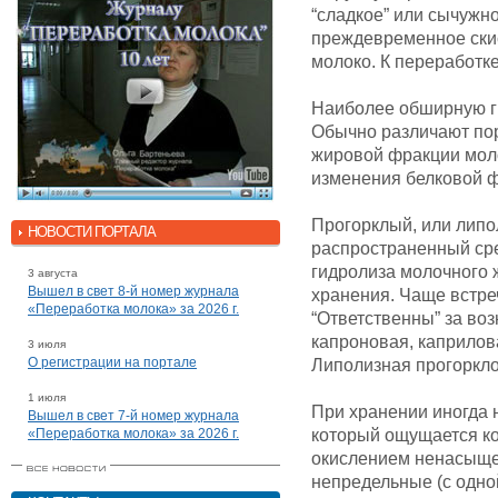
“сладкое” или сычужн
преждевременное скис
молоко. К переработк
Наиболее обширную гр
Обычно различают пор
жировой фракции моло
изменения белковой ф
Прогорклый, или липо
НОВОСТИ ПОРТАЛА
распространенный сре
гидролиза молочного 
3 августа
Вышел в свет 8-й номер журнала
хранения. Чаще встре
«Переработка молока» за 2026 г.
“Ответственны” за во
капроновая, каприлов
3 июля
О регистрации на портале
Липолизная прогоркло
1 июля
При хранении иногда 
Вышел в свет 7-й номер журнала
«Переработка молока» за 2026 г.
который ощущается ко
окислением ненасыщен
непредельные (с одно