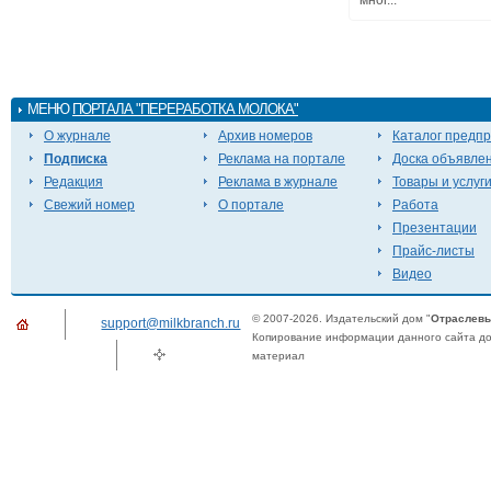
мног...
МЕНЮ
ПОРТАЛА "ПЕРЕРАБОТКА МОЛОКА"
О журнале
Архив номеров
Каталог предп
Подписка
Реклама на портале
Доска объявле
Редакция
Реклама в журнале
Товары и услуг
Свежий номер
О портале
Работа
Презентации
Прайс-листы
Видео
© 2007-2026. Издательский дом "
Отраслевы
support@milkbranch.ru
Копирование информации данного сайта доп
материал