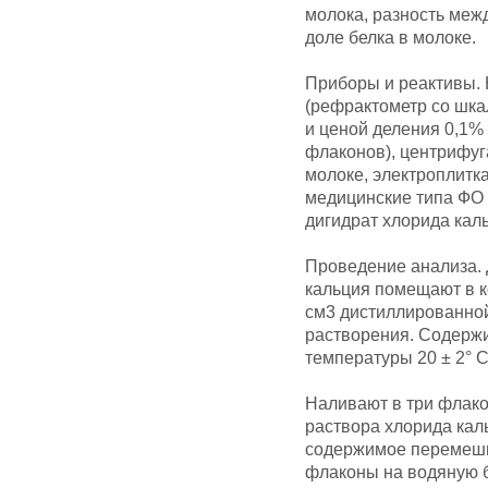
молока, разность ме
доле белка в молоке.
Приборы и реактивы. 
(рефрактометр со шка
и ценой деления 0,1%
флаконов), центрифуг
молоке, электроплитка
медицинские типа ФО 
дигидрат хлорида кал
Проведение анализа. 
кальция помещают в к
см3 дистиллированно
растворения. Содерж
температуры 20 ± 2° С
Наливают в три флако
раствора хлорида кал
содержимое перемеши
флаконы на водяную б