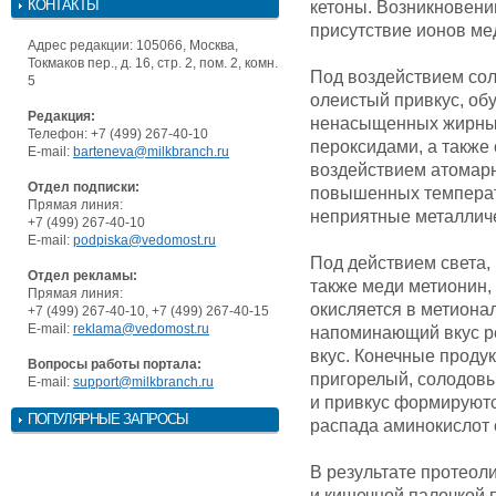
КОНТАКТЫ
кетоны. Возникновени
присутствие ионов мед
Адрес редакции: 105066, Москва,
Токмаков пер., д. 16, стр. 2, пом. 2, комн.
Под воздействием сол
5
олеистый привкус, об
Редакция:
ненасыщенных жирных 
Телефон: +7 (499) 267-40-10
пероксидами, а также
E-mail:
barteneva@milkbranch.ru
воздействием атомарн
Отдел подписки:
повышенных температу
Прямая линия:
неприятные металлич
+7 (499) 267-40-10
E-mail:
podpiska@vedomost.ru
Под действием света,
Отдел рекламы:
также меди метионин,
Прямая линия:
окисляется в метиона
+7 (499) 267-40-10, +7 (499) 267-40-15
E-mail:
reklama@vedomost.ru
напоминающий вкус р
вкус. Конечные проду
Вопросы работы портала:
пригорелый, солодов
E-mail:
support@milkbranch.ru
и привкус формируютс
ПОПУЛЯРНЫЕ ЗАПРОСЫ
распада аминокислот 
В результате протеол
и кишечной палочкой 