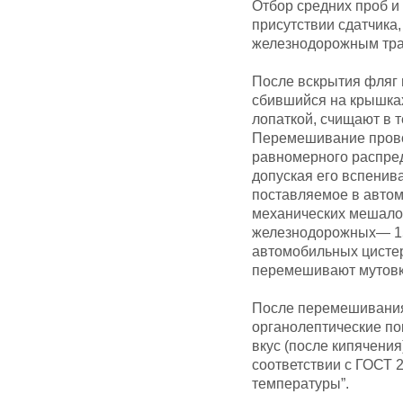
Отбор средних проб и
присутствии сдатчика
железнодорожным тра
После вскрытия фляг 
сбившийся на крышках
лопаткой, счищают в 
Перемешивание прово
равномерного распред
допуская его вспенив
поставляемое в автом
механических мешалок
железнодорожных— 15—
автомобильных цистер
перемешивают мутовко
После перемешивания
органолептические пок
вкус (после кипячени
соответствии с ГОСТ 
температуры”.