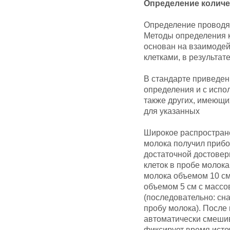
Определение количе
Определение проводят
Методы определения к
основан на взаимодей
клетками, в результат
В стандарте приведен
определения и с испо
также других, имеющи
для указанных
Широкое распростране
молока получил прибо
достаточной достовер
клеток в пробе молок
молока объемом 10 см
объемом 5 см с массо
(последовательно: сн
пробу молока). После
автоматически смешив
фиксирует время исте