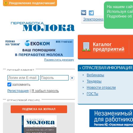
Уведомление подписчикам!
На нашем сайт
Используя сай
Подробнее об
Электронная версия журнал
Каталог
предприятий
Разместить рекламу
ОТРАСЛЕВАЯ ИНФОРМАЦИЯ
Вебинары
Тендеры
запомнить
Новости отрасли
Регистрация
|
Я забыл пароль
ГОСТы
ПОДПИСКА НА ЖУРНАЛ