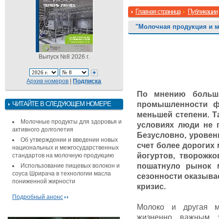
Главная страница
Публикации
"Молочная продукция и 
Выпуск №8 2026 г.
Архив номеров
|
Подписка
По мнению больши
ЧИТАЙТЕ В СЛЕДУЮЩЕМ НОМЕРЕ
промышленности ф
меньшей степени. Т
Молочные продукты для здоровья и
условиях люди не 
активного долголетия
Безусловно, уровен
Об утверждении и введении новых
счет более дорогих
национальных и межгосударственных
йогуртов, творожко
стандартов на молочную продукцию
пошатнуло рынок 
Использование пищевых волокон и
соуса Шрирача в технологии масла
сезонности оказыва
пониженной жирности
кризис.
Подробный анонс
Молоко и другая м
жизненно важным 