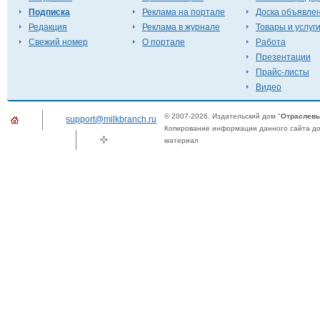
Подписка
Реклама на портале
Доска объявле
Редакция
Реклама в журнале
Товары и услуг
Свежий номер
О портале
Работа
Презентации
Прайс-листы
Видео
© 2007-2026. Издательский дом "
Отраслевы
support@milkbranch.ru
Копирование информации данного сайта доп
материал