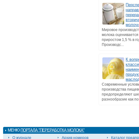
Персп
напра
перера
втори
молоч
Мировое производст
молока оценивается 
приростом 1,5 % в го
Производс...
К вопр
класси
наиме
продук
масло
Современные услов
производства пищев
предопределяют ши
разнообразие как по 
МЕНЮ
ПОРТАЛА "ПЕРЕРАБОТКА МОЛОКА"
О журнале
Архив номеров
Каталог предп