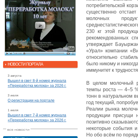
потребительской корз
существенно отстает
молочных прод
среднестатистическо
230 кг этой продукц
рекомендованных сп
утверждает Бауыржан
«Урал» компании «Ви
относительно стаби
было никому и никогд
НОВОСТИ ПОРТАЛА
иммунитет к трудностя
3 августа
Вышел в свет 8-й номер журнала
В целом молочный р
«Переработка молока» за 2026 г.
темпы роста — 4–5 %
тонн в натуральном в
3 июля
О регистрации на портале
год текущий, попробу
Реалии рынка молоч
1 июля
продукции присущи н
Вышел в свет 7-й номер журнала
«Переработка молока» за 2026 г.
позитивно сказываются
некоторые события и
Но обо всём по порядк