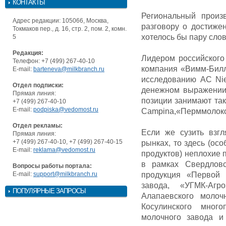
КОНТАКТЫ
Региональный произ
Адрес редакции: 105066, Москва,
разговору о достиже
Токмаков пер., д. 16, стр. 2, пом. 2, комн.
хотелось бы пару слов
5
Редакция:
Лидером российского
Телефон: +7 (499) 267-40-10
компания «Вимм-Билл
E-mail:
barteneva@milkbranch.ru
исследованию AC Nie
Отдел подписки:
денежном выражении.
Прямая линия:
позиции занимают так
+7 (499) 267-40-10
E-mail:
podpiska@vedomost.ru
Campina,«Перммолок
Отдел рекламы:
Если же сузить взг
Прямая линия:
+7 (499) 267-40-10, +7 (499) 267-40-15
рынках, то здесь (ос
E-mail:
reklama@vedomost.ru
продуктов) неплохие 
в рамках Свердловс
Вопросы работы портала:
E-mail:
support@milkbranch.ru
продукция «Первой 
завода, «УГМК-Агр
ПОПУЛЯРНЫЕ ЗАПРОСЫ
Алапаевского молоч
Косулинского много
молочного завода и