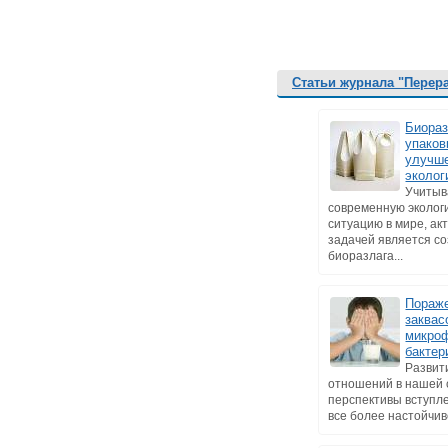
Статьи журнала "Перер
Биора
упаков
улучш
эколог
Учитыв
современную эколог
ситуацию в мире, ак
задачей является с
биоразлага...
Пораж
заквас
микро
бакте
Развит
отношений в нашей 
перспективы вступл
все более настойчиво