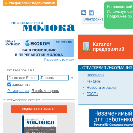
Уведомление подписчикам!
На нашем сайт
Используя сай
Подробнее об
Электронная версия журнал
Каталог
предприятий
Разместить рекламу
ОТРАСЛЕВАЯ ИНФОРМАЦИЯ
Вебинары
Тендеры
запомнить
Новости отрасли
Регистрация
|
Я забыл пароль
ГОСТы
ПОДПИСКА НА ЖУРНАЛ