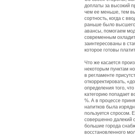
доплаты за высокий п
чем ее меньше, тем в
сортность, когда с вв
раньше было высшего 
авансы, помогаем мо
современным охладите
заинтересованы в ста
которое готовы плати
Что же касается произ
некоторым пунктам но
в регламенте присутс
откорректировать, «до
определения того, что
категорию попадает в
%. А в процессе прин
напитков была изрядн
пользуется спросом. 
совершенно далекий о
большие города снабж
восстановленного моло