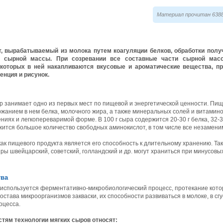
Материал прочитан 6388
, вырабатываемый из молока путем коагуляции белков, обработки получ
я сырной массы. При созревании все составные части сырной мас
 которых в ней накапливаются вкусовые и ароматические вещества, п
енция и рисунок.
р занимает одно из первых мест по пищевой и энергетической ценности. Пи
жанием в нем белка, молочного жира, а также минеральных солей и витамин
ях и легкопереваримой форме. В 100 г сыра содержится 20-30 г белка, 32-33 
жится большое количество свободных аминокислот, в том числе все незамени
ак пищевого продукта является его способность к длительному хранению. Та
ы швейцарский, советский, голландский и др. могут храниться при минусовы
тва
 используется ферментативно-микробиологический процесс, протекание котор
остава микроорганизмов закваски, их способности развиваться в молоке, в сг
оцесса.
тям технологии мягких сыров относят: