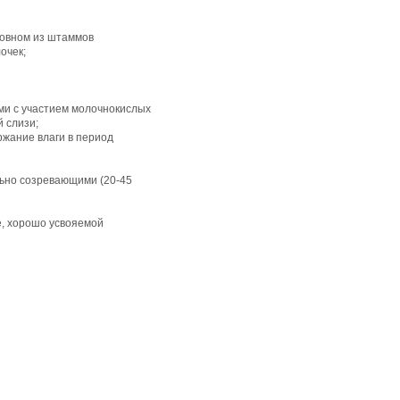
новном из штаммов
очек;
ми с участием молочнокислых
 слизи;
ржание влаги в период
ельно созревающими (20-45
е, хорошо усвояемой