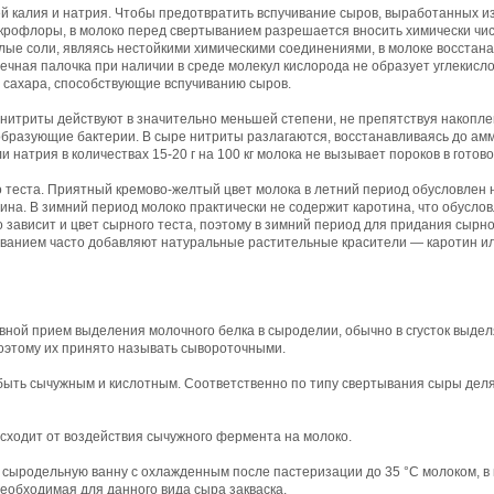
й калия и натрия. Чтобы предотвратить вспучивание сыров, выработанных из
рофлоры, в молоко перед свертыванием разрешается вносить химически чи
лые соли, являясь нестойкими химическими соединениями, в молоке восстана
чная палочка при наличии в среде молекул кислорода не образует углекислот
 сахара, способствующие вспучиванию сыров.
нитриты действуют в значительно меньшей степени, не препятствуя накопл
ообразующие бактерии. В сыре нитриты разлагаются, восстанавливаясь до ам
 натрия в количествах 15-20 г на 100 кг молока не вызывает пороков в готов
о теста. Приятный кремово-желтый цвет молока в летний период обусловлен
на. В зимний период молоко практически не содержит каротина, что обуслов
 зависит и цвет сырного теста, поэтому в зимний период для придания сырно
ыванием часто добавляют натуральные растительные красители — каротин ил
ной прием выделения молочного белка в сыроделии, обычно в сгусток выдел
поэтому их принято называть сывороточными.
ыть сычужным и кислотным. Соответственно по типу свертывания сыры деля
ходит от воздействия сычужного фермента на молоко.
сыродельную ванну с охлажденным после пастеризации до 35 °С молоком, в
еобходимая для данного вида сыра закваска.