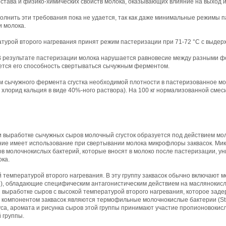
става и физико-химических свойств молока, оказывающих влияние на выход и
олнить эти требования пока не удается, так как даже минимальные режимы 
 молока.
турой второго нагревания принят режим пастеризации при 71-72 °С с выдерж
В результате пастеризации молока нарушается равновесие между разными ф
ается его способность свертываться сычужным ферментом.
м сычужного фермента сгустка необходимой плотности в пастеризованное м
 хлорид кальция в виде 40%-ного раствора). На 100 кг нормализованной смеси 
и выработке сычужных сыров молочный сгусток образуется под действием м
ие имеет использование при свертывании молока микрофлоры заквасок. Мик
в молочнокислых бактерий, которые вносят в молоко после пастеризации, 
ка.
ой температурой второго нагревания. В эту группу заквасок обычно включаю
asei), обладающие специфическим антагонистическим действием на маслянокис
 выработке сыров с высокой температурой второго нагревания, которое зад
компонентом заквасок являются термофильные молочнокислые бактерии (Str. t
вкуса, аромата и рисунка сыров этой группы принимают участие пропионовокис
й группы.