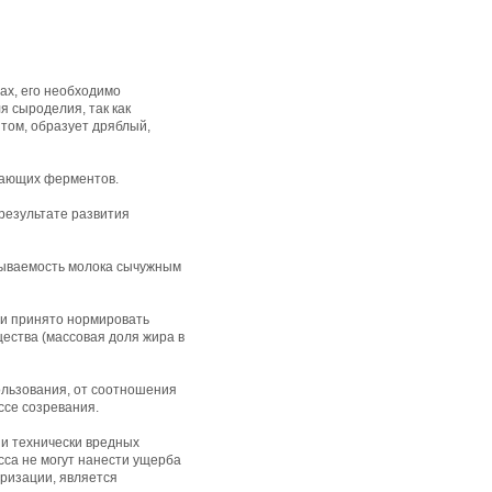
ах, его необходимо
 сыроделия, так как
том, образует дряблый,
вающих ферментов.
результате развития
тываемость молока сычужным
ии принято нормировать
щества (массовая доля жира в
ользования, от соотношения
ссе созревания.
и технически вредных
сса не могут нанести ущерба
еризации, является