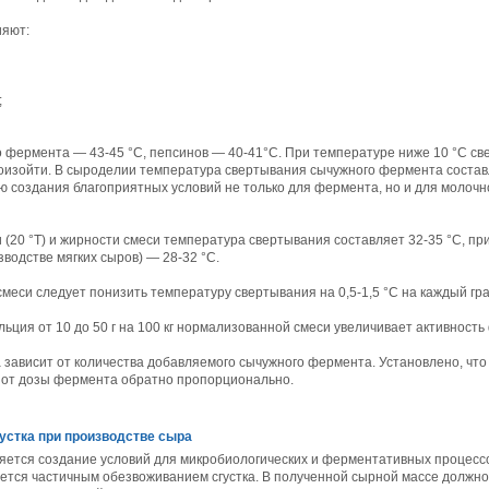
ияют:
;
 фермента — 43-45 °С, пепсинов — 40-41°С. При температуре ниже 10 °С св
оизойти. В сыроделии температура свертывания сычужного фермента составл
 создания благоприятных условий не только для фермента, но и для молоч
 (20 °Т) и жирности смеси температура свертывания составляет 32-35 °С, п
изводстве мягких сыров) — 28-32 °С.
меси следует понизить температуру свертывания на 0,5-1,5 °С на каждый гра
ьция от 10 до 50 г на 100 кг нормализованной смеси увеличивает активность
а зависит от количества добавляемого сычужного фермента. Установлено, чт
т от дозы фермента обратно пропорционально.
густка при производстве сыра
ляется создание условий для микробиологических и ферментативных процесс
ается частичным обезвоживанием сгустка. В полученной сырной массе должн