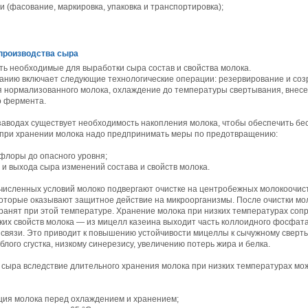
и (фасование, маркировка, упаковка и транспортировка);
 производства сыра
ть необходимые для выработки сыра состав и свойства молока.
ванию включает следующие технологические операции: резервирование и созр
 нормализованного молока, охлаждение до температуры свертывания, внесе
о фермента.
заводах существует необходимость накопления молока, чтобы обеспечить б
м при хранении молока надо предпринимать меры по предотвращению:
флоры до опасного уровня;
 и выхода сыра изменений состава и свойств молока.
исленных условий молоко подвергают очистке на центробежных молокоочист
которые оказывают защитное действие на микроорганизмы. После очистки мо
 хранят при этой температуре. Хранение молока при низких температурах со
их свойств молока — из мицелл казеина выходит часть коллоидного фосфата 
вязи. Это приводит к повышению устойчивости мицеллы к сычужному сверты
лого сгустка, низкому синерезису, увеличению потерь жира и белка.
 сыра вследствие длительного хранения молока при низких температурах м
ция молока перед охлаждением и хранением;