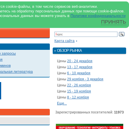
support@milkbranch.ru
ENG
ся cookie-файлы, в том числе сервисов веб-аналитики.
аетесь на обработку персональных данных при помощи cookie-файлов.
Архив номеров
Реклама на портале
Реклама в журнале
О портале
рсональных данных вы можете узнать в
Политике конфиденциальности
ПРИНЯТЬ
ПОИСК ПО ПОРТАЛУ
Презентации
Карта сайта
ОБЗОР РЫНКА
 запросы
ия
Цены
20 - 24 декабря
рминов
Цены
13 - 17 декабря
альная литература
Цены
6 - 10 декабря
Цены
29 ноября - 3 декабря
Цены
22 - 26 ноября
Цены
15 - 19 ноября
Цены
8 - 12 ноября
Еще...
Зарегистрированных посетителей:
11973