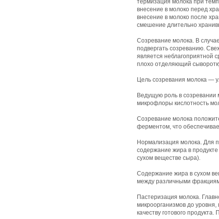
термизация молока при темп
внесение в молоко перед хр
внесение в молоко после хр
смешение длительно хранивш
Созревание молока. В случае
подвергать созреванию. Све
является неблагоприятной с
плохо отделяющий сыворотку
Цель созревания молока — у
Ведущую роль в созревании м
микрофлоры кислотность моло
Созревание молока положите
ферментом, что обеспечивае
Нормализация молока. Для п
содержание жира в продукте 
сухом веществе сыра).
Содержание жира в сухом ве
между различными фракциями
Пастеризация молока. Главн
микроорганизмов до уровня,
качеству готового продукта.