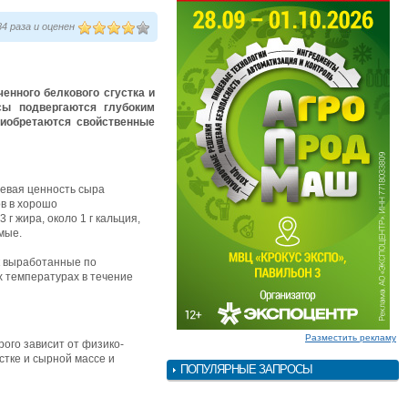
4 раза и оценен
енного белкового сгустка и
сы подвергаются глубоким
риобретаются свойственные
щевая ценность сыра
ов в хорошо
г жира, около 1 г кальция,
мые.
к выработанные по
х температурах в течение
Разместить рекламу
ого зависит от физико-
устке и сырной массе и
ПОПУЛЯРНЫЕ ЗАПРОСЫ