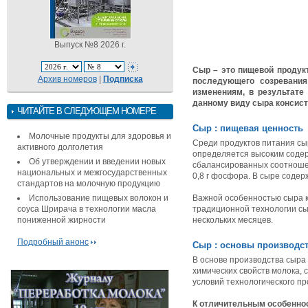
Выпуск №8 2026 г.
Сыр – это пищевой продукт
Архив номеров
|
Подписка
последующего созревани
изменениям, в результате
данному виду сыра консист
ЧИТАЙТЕ В СЛЕДУЮЩЕМ НОМЕРЕ
Сыр : пищевая ценность
Молочные продукты для здоровья и
Среди продуктов питания сы
активного долголетия
определяется высоким содер
Об утверждении и введении новых
сбалансированных соотношени
национальных и межгосударственных
0,8 г фосфора. В сыре содер
стандартов на молочную продукцию
Использование пищевых волокон и
Важной особенностью сыра к
соуса Шрирача в технологии масла
традиционной технологии сыр
пониженной жирности
нескольких месяцев.
Подробный анонс
Сыр : основы производс
В основе производства сыра
химических свойств молока, с
условий технологического пр
К отличительным особеннос