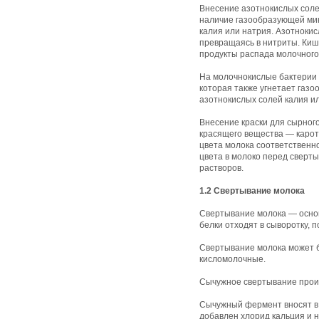
Внесение азотнокислых соле
наличие газообразующей мик
калия или натрия. Азотнокис
превращаясь в нитриты. Кише
продукты распада молочного
На молочнокислые бактерии 
которая также угнетает газ
азотнокислых солей калия или
Внесение краски для сырног
красящего вещества — кароти
цвета молока соответственно
цвета в молоко перед сверт
растворов.
1.2 Свертывание молока
Свертывание молока — основ
белки отходят в сыворотку, 
Свертывание молока может б
кисломолочные.
Сычужное свертывание проис
Сычужный фермент вносят в 
добавлен хлорид кальция и н