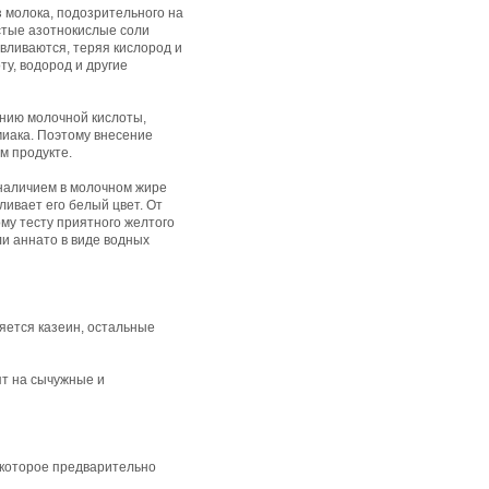
 молока, подозрительного на
стые азотнокислые соли
вливаются, теряя кислород и
у, водород и другие
ению молочной кислоты,
миака. Поэтому внесение
ом продукте.
 наличием в молочном жире
ливает его белый цвет. От
му тесту приятного желтого
и аннато в виде водных
яется казеин, остальные
т на сычужные и
 которое предварительно