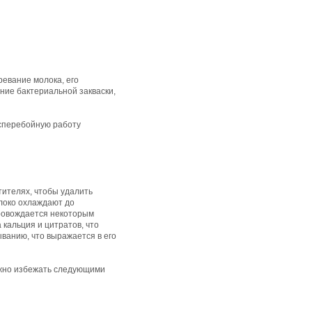
евание молока, его
ние бактериальной закваски,
есперебойную работу
ителях, чтобы удалить
локо охлаждают до
провождается некоторым
кальция и цитратов, что
ванию, что выражается в его
ожно избежать следующими