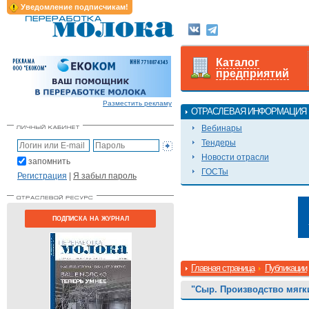
Уведомление подписчикам!
Каталог
предприятий
Разместить рекламу
ОТРАСЛЕВАЯ ИНФОРМАЦИЯ
Вебинары
Тендеры
Новости отрасли
запомнить
ГОСТы
Регистрация
|
Я забыл пароль
ПОДПИСКА НА ЖУРНАЛ
Главная страница
Публикации
"Сыр. Производство мягк