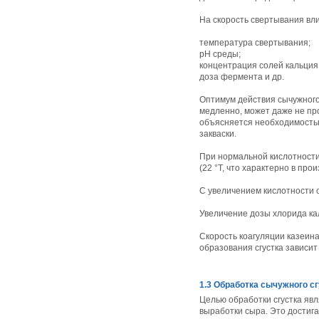
На скорость свертывания вл
температура свертывания;
рН среды;
концентрация солей кальция
доза фермента и др.
Оптимум действия сычужного
медленно, может даже не пр
объясняется необходимостью
закваски.
При нормальной кислотности
(22 °Т, что характерно в про
С увеличением кислотности с
Увеличение дозы хлорида кал
Скорость коагуляции казеин
образования сгустка зависи
1.3 Обработка сычужного с
Целью обработки сгустка яв
выработки сыра. Это достиг