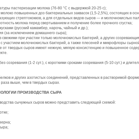
туры пастеризации молока (76-80 °С с выдержкой 20-25 с);
 молоко повышенных доз бактериальных заквасок (1,5-2,5%), состоящих в ос
зующих стрептококков, а для отдельных видов сыров — и молочнокислых пал
отность молока перед свертыванием и получение более прочного сгустка;
усками (русский камамбер, нарочь, чайный и др.);
ия (за исключением домашнего сыра);
в свежими при участии только молочнокислых бактерий, а других созревающи
с участием молочнокислых бактерий, а также плесеней и микрофлоры сырной
ие от твердых сыров имеют нежную, мягкую консистенцию и повышенное соде
кте.
з созревания (1-2 сут.), с короткими сроками созревания (5-10 сут.) и длит
белков и других азотистых соединений, представленных в растворимой форм
 раза выше, чем в твердых сырах.
НОЛОГИИ ПРОИЗВОДСТВА СЫРА
водства сычужных сыров можно представить следующей схемой:
отке;
зерна;
сыра;