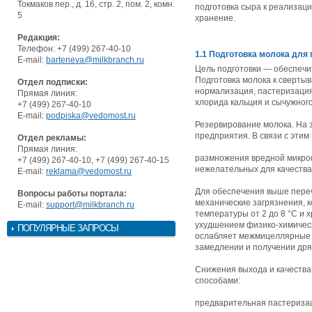
Токмаков пер., д. 16, стр. 2, пом. 2, комн.
подготовка сыра к реализаци
5
хранение.
Редакция:
Телефон: +7 (499) 267-40-10
1.1 Подготовка молока для
E-mail:
barteneva@milkbranch.ru
Цель подготовки — обеспечи
Подготовка молока к сверты
Отдел подписки:
нормализация, пастеризация
Прямая линия:
хлорида кальция и сычужног
+7 (499) 267-40-10
E-mail:
podpiska@vedomost.ru
Резервирование молока. На 
предприятия. В связи с эти
Отдел рекламы:
Прямая линия:
размножения вредной микро
+7 (499) 267-40-10, +7 (499) 267-40-15
нежелательных для качества
E-mail:
reklama@vedomost.ru
Для обеспечения выше переч
Вопросы работы портала:
механические загрязнения, 
E-mail:
support@milkbranch.ru
температуры от 2 до 8 °С и
ухудшением физико-химическ
ПОПУЛЯРНЫЕ ЗАПРОСЫ
ослабляет межмицеллярные с
замедлении и получении дряб
Снижения выхода и качества
способами:
предварительная пастериза