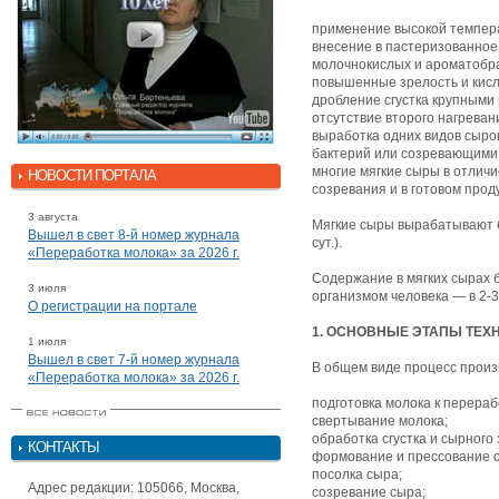
применение высокой темпера
внесение в пастеризованное
молочнокислых и ароматобра
повышенные зрелость и кисл
дробление сгустка крупными к
отсутствие второго нагреван
выработка одних видов сыро
бактерий или созревающими 
многие мягкие сыры в отлич
НОВОСТИ ПОРТАЛА
созревания и в готовом проду
3 августа
Мягкие сыры вырабатывают бе
Вышел в свет 8-й номер журнала
сут.).
«Переработка молока» за 2026 г.
Содержание в мягких сырах 
3 июля
организмом человека — в 2-3
О регистрации на портале
1. ОСНОВНЫЕ ЭТАПЫ ТЕХ
1 июля
Вышел в свет 7-й номер журнала
В общем виде процесс произ
«Переработка молока» за 2026 г.
подготовка молока к перераб
свертывание молока;
обработка сгустка и сырного 
КОНТАКТЫ
формование и прессование 
посолка сыра;
Адрес редакции: 105066, Москва,
созревание сыра;