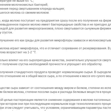
ературе не выше 65 °С;
анением молочнокислых бактерий;
анения перед свертыванием хлорида кальция;
егося молока со свежим молоком.
, когда молоко поступает на предприятия сразу после его получения на ферм
жевыдоенное парное молоко имеет бактерицидные свойства и не пригодно для
редой для развития микроорганизмов, плохо свертывается сычужным фермен
 сгусток.
лучшение его как среды для развития микрофлоры заквасок и молокосверты
олока играет микрофлора, что и отличает созревание от резервирования. В 
ка возрастает на 1-2 °Т.
льно влияет на его сыропригодные качества, значительно улучшается свер
т получение сгустка необходимой прочности и упрощает его обработку.
олучения стандартного продукта проводят нормализацию сырья. В сыродел
по отношению не к общей массе сыра, а по отношению к массе его сухого ве
ществе сыра зависит от соотношения между жиром и белком, степени их исп
 белков молока, степени посолки сыра и распада белковых веществ в проце
ой целью пастеризации является снижение содержания в молоке патогенных 
 при котором они при последующем нормальном ходе технологического проце
 При этом следует учитывать, что условием, ограничивающим параметры паст