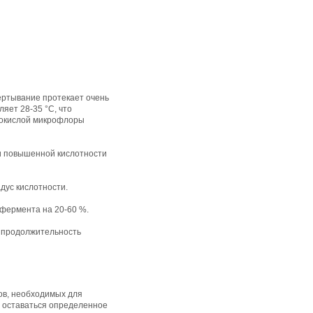
ертывание протекает очень
яет 28-35 °С, что
нокислой микрофлоры
ри повышенной кислотности
дус кислотности.
 фермента на 20-60 %.
о продолжительность
ов, необходимых для
о оставаться определенное