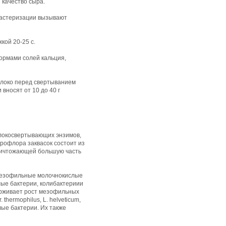
 качество сыра.
пастеризации вызывают
кой 20-25 с.
ормами солей кальция,
олоко перед свертыванием
вносят от 10 до 40 г
олокосвертывающих энзимов,
рофлора заквасок состоит из
уничтожающей большую часть
т мезофильные молочнокислые
лые бактерии, колибактериии
ерживает рост мезофильных
hermophilus, L. helveticum,
лые бактерии. Их также