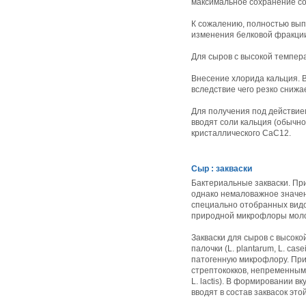
максимальное сохранение со
К сожалению, полностью вып
изменения белковой фракции
Для сыров с высокой темпера
Внесение хлорида кальция. 
вследствие чего резко сниж
Для получения под действие
вводят соли кальция (обычно
кристаллического СаС12.
Сыр : закваски
Бактериальные закваски. Пр
однако немаловажное значен
специально отобранных видо
природной микрофлоры моло
Закваски для сыров с высок
палочки (L. plantarum, L. c
патогенную микрофлору. При
стрептококков, непременным 
L. lactis). В формировании 
вводят в состав заквасок это