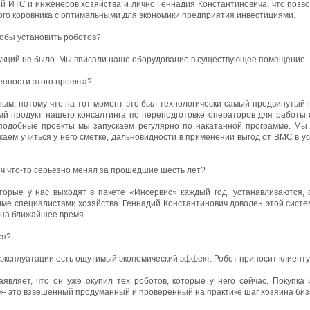
й ИТС и инженеров хозяйства и лично Геннадия Константиновича, что позво
кого коровника с оптимальными для экономики предприятия инвестициями.
тобы установить роботов?
укций не было. Мы вписали наше оборудование в существующее помещение.
енности этого проекта?
ным, потому что на тот момент это был технологически самый продвинутый 
й продукт нашего консалтинга по переподготовке операторов для работы 
 подобные проекты мы запускаем регулярно по накатанной программе. Мы 
аем учиться у него сметке, дальновидности в применении выгод от ВМС в у
ч что-то серьезно менял за прошедшие шесть лет?
торые у нас выходят в пакете «Инсервис» каждый год, устанавливаются, 
ме специалистами хозяйства. Геннадий Константинович доволен этой систем
 на ближайшее время.
ся?
д эксплуатации есть ощутимый экономический эффект. Робот приносит клиент
являет, что он уже окупил тех роботов, которые у него сейчас. Покупка
й»- это взвешенный продуманный и проверенный на практике шаг хозяина биз