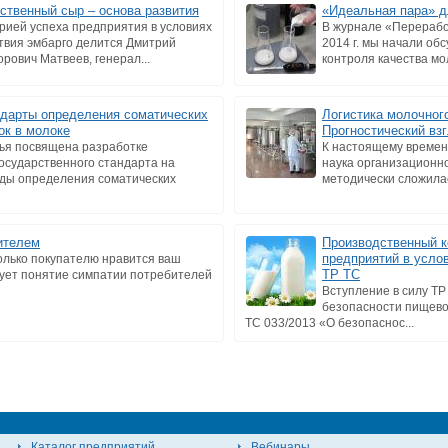
ственный сыр – основа развития
«Идеальная пара» д
рией успеха предприятия в условиях
В журнале «Перерабо
твия эмбарго делится Дмитрий
2014 г. мы начали об
орович Матвеев, генерал...
контроля качества мол
дарты определения соматических
Логистика молочног
ок в молоке
Прогностический вз
ья посвящена разработке
К настоящему времени
осударственного стандарта на
наука организационно
ды определения соматических
методически сложилас
ителем
Производственный к
предприятий в усло
колько покупателю нравится ваш
ТР ТС
ует понятие симпатии потребителей
Вступление в силу ТР
безопасности пищево
ТС 033/2013 «О безопаснос...
Каталог предприятий
Вебинары