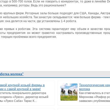
 стадо в 500-700 голов. Если не говорить о конкурентах, то даже в линейке 
ва, например, роторы. Ведь это рациональнее?
ало крупных ферм. Роторные залы больше подходят для США, Канады, Австра
ля небольших хозяйств. Так зачастую складывается: чем больше ферма - тем
ия: она делится на части, где установлены 1-4 робота.
же привык к роботам. Эта система гарантирует ему объем и качество про
оты предприятия он может грамотно настраивать производственные проц
х текущих проблемах всего предприятия.
аботка молока"
амой крупной козьей фермы в
Технологические кач
ии к самой крупной в мире!
молока
ститель генерального директора
Как отмечалось в стат
холдинга «Лукоз», директор козьей
Миронова «Рокфор ро
ы «Лукоз Саба» Тарас К...
закваски»,опубликован