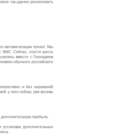
лило так удачно реализовать
по автоматизации проект. Мы
с ВМС. Сейчас, спустя шесть
учились вместе с Геннадием
словиях обычного российского
оперативно и без нареканий
ой: у него сейчас уже восемь
у дополнительную прибыль.
 и установка дополнительных
неса.