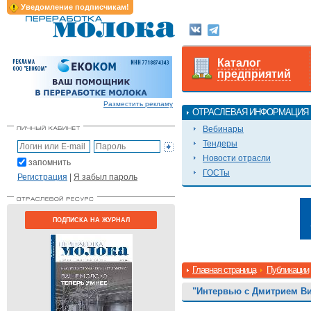
Уведомление подписчикам!
Каталог
предприятий
Разместить рекламу
ОТРАСЛЕВАЯ ИНФОРМАЦИЯ
Вебинары
Тендеры
Новости отрасли
запомнить
ГОСТы
Регистрация
|
Я забыл пароль
ПОДПИСКА НА ЖУРНАЛ
Главная страница
Публикации
"Интервью с Дмитрием В