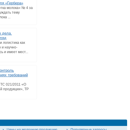
ля «Гербера»
тка молока» № 4 за
суждать тему
ока ...
о дела.
гляд
 логистика как
 и научно-
ь и имеет мест...
онтроль
виях требований
 ТС 021/2011 «О
й продукции», ТР
Цены на молочную продукцию
Популярные запросы