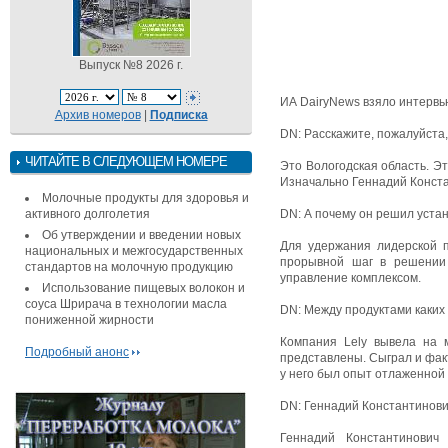
Выпуск №8 2026 г.
ИА DairyNews взяло интервь
Архив номеров
|
Подписка
DN: Расскажите, пожалуйста, 
ЧИТАЙТЕ В СЛЕДУЮЩЕМ НОМЕРЕ
Это Вологодская область. Э
Изначально Геннадий Конста
Молочные продукты для здоровья и
активного долголетия
DN: А почему он решил уста
Об утверждении и введении новых
Для удержания лидерской п
национальных и межгосударственных
прорывной шаг в решении 
стандартов на молочную продукцию
управление комплексом.
Использование пищевых волокон и
соуса Шрирача в технологии масла
DN: Между продуктами каких 
пониженной жирности
Компания Lely вывела на 
Подробный анонс
представлены. Сыграл и фак
у него был опыт отлаженной 
DN: Геннадий Константинови
Геннадий Константинович