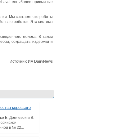
DeLaval есть более привычные
лии. Мы считаем, что роботы
 больше роботов. Эта система
изведенного молока. В таком
ессы, сокращать издержки и
Источник: ИА DairyNews
ества коровьего
ье Е. Домчевой и В.
ссийской
ной в № 22...