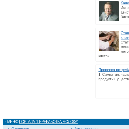
Каче
Исто
дейс
Викт
Стан
клет
Стат
межг
мето
клеток...
Проверка потреб
1. Симпатия: нас
продукт? Существ
...
МЕНЮ
ПОРТАЛА "ПЕРЕРАБОТКА МОЛОКА"
О журнале
Архив номеров