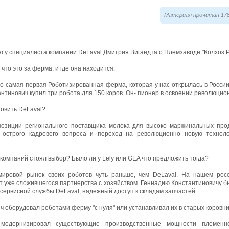
Материал прочитан 178
ю у специалиста компании DeLaval Дмитрия Вигандта о Племзаводе "Колхоз 
что это за ферма, и где она находится.
то самая первая Роботизированная ферма, которая у нас открылась в России
нтинович купил три робота для 150 коров. Он- пионер в освоении революцио
новить DeLaval?
озиции регионального поставщика молока для высоко маржинальных про
острого кадрового вопроса и переход на революционно новую техноло
компаний стоял выбор? Было ли у Lely или GEA что предложить тогда?
мировой рынок своих роботов чуть раньше, чем DeLaval. На нашем рос
т уже сложившегося партнерства с хозяйством. Геннадию Константиновичу б
сервисной службы DeLaval, надежный доступ к складам запчастей.
ч оборудовал роботами ферму "с нуля" или устанавливал их в старых коровн
 модернизировал существующие производственные мощности племенно