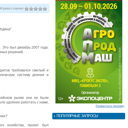
4 раза и оценен
Родина"
. Это был декабрь 2007 года.
нных решений..
дуктов требовался смелый и
гическую систему доения и
сийском рынке они не были
ыло удобнее работать с нами,
Разместить рекламу
ПОПУЛЯРНЫЕ ЗАПРОСЫ
иках?
го хозяйства, проект был