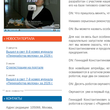
разработан с участием наше
его на базе типового советс
DN: Что пришлось менять, ч
Никаких серьезных реконстр
DN: Вы можете назвать особ
Для нас он весь был особен
НОВОСТИ ПОРТАЛА
параллельно запустили новы
лет мы можем сказать, что
3 августа
Константиновичем и продолж
Вышел в свет 8-й номер журнала
предприятия.
«Переработка молока» за 2026 г.
DN: Геннадий Константинови
3 июля
О регистрации на портале
Все новейшие апгрейды, ко
осваиваются в штатном режи
1 июля
роботов, еще два он заказал
Вышел в свет 7-й номер журнала
«Переработка молока» за 2026 г.
DN: Десять роботов окупают
Окупаются: уже в первый го
КОНТАКТЫ
Геннадий Константинович за
роботов в случае с «Родино
Адрес редакции: 105066, Москва,