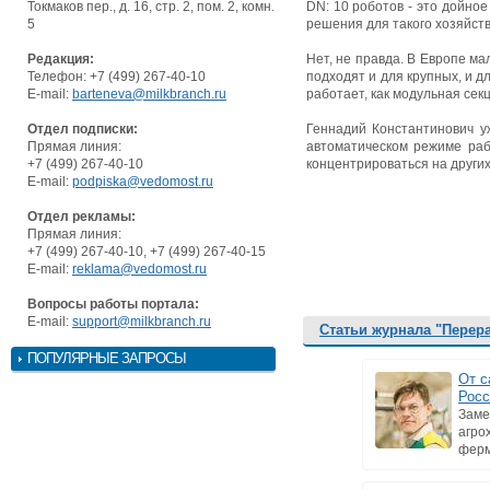
Токмаков пер., д. 16, стр. 2, пом. 2, комн.
DN: 10 роботов - это дойное
5
решения для такого хозяйст
Редакция:
Нет, не правда. В Европе м
Телефон: +7 (499) 267-40-10
подходят и для крупных, и д
E-mail:
barteneva@milkbranch.ru
работает, как модульная секц
Отдел подписки:
Геннадий Константинович у
Прямая линия:
автоматическом режиме раб
+7 (499) 267-40-10
концентрироваться на други
E-mail:
podpiska@vedomost.ru
Отдел рекламы:
Прямая линия:
+7 (499) 267-40-10, +7 (499) 267-40-15
E-mail:
reklama@vedomost.ru
Вопросы работы портала:
E-mail:
support@milkbranch.ru
Статьи журнала "Перер
ПОПУЛЯРНЫЕ ЗАПРОСЫ
От с
Росс
Заме
агро
ферм