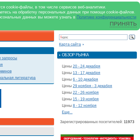
support@milkbranch.ru
ENG
ся cookie-файлы, в том числе сервисов веб-аналитики.
аетесь на обработку персональных данных при помощи cookie-файлов.
Архив номеров
Реклама на портале
Реклама в журнале
О портале
рсональных данных вы можете узнать в
Политике конфиденциальности
ПРИНЯТЬ
ПОИСК ПО ПОРТАЛУ
Презентации
Карта сайта
ОБЗОР РЫНКА
 запросы
ия
Цены
20 - 24 декабря
рминов
Цены
13 - 17 декабря
альная литература
Цены
6 - 10 декабря
Цены
29 ноября - 3 декабря
Цены
22 - 26 ноября
Цены
15 - 19 ноября
Цены
8 - 12 ноября
Еще...
Зарегистрированных посетителей:
11973