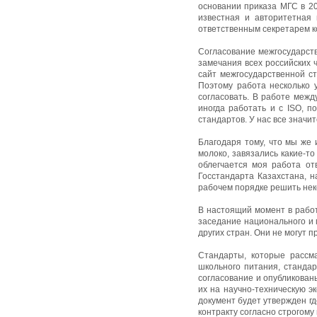
основании приказа МГС в 2
известная и авторитетная 
ответственным секретарем к
Согласование межгосударств
замечания всех российских 
сайт межгосударственной с
Поэтому работа несколько у
согласовать. В работе межд
иногда работать и с ISO, 
стандартов. У нас все значит
Благодаря тому, что мы же 
молоко, завязались какие-то
облегчается моя работа от
Госстандарта Казахстана, н
рабочем порядке решить не
В настоящий момент в рабо
заседание национального и 
других стран. Они не могут 
Стандарты, которые рассма
школьного питания, станда
согласование и опубликован
их на научно-техническую э
документ будет утвержден гд
контракту согласно строгому 