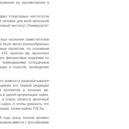
дложения на рассмотрение в
вух отраслевых институтов
й человек для всей молочной
лочный институт (Университет
 был назначен заместителем
его было много разнообразных
емым проектам, по основным
 470, конечно же, выполнял
 все финансовые издержки по
 командировки сотрудников
ации в отрасли, проведение
ого комитета разрабатывался
здании его первой редакции
 коллектив и, конечно же,
ь в одной организации закон,
й в плане оборота молочной
закон. А чтобы доказать, что
яющая, зачем нужны ГОСТы.
5 года сразу начали активно
вываем вместе с российскими