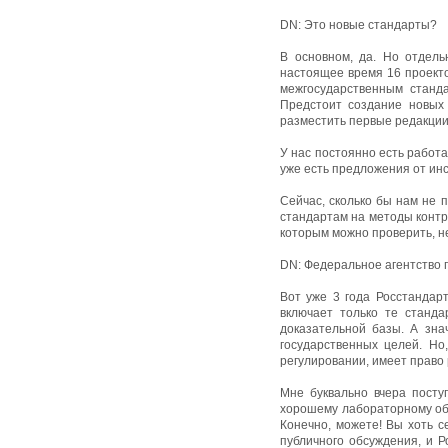
DN: Это новые стандарты?
В основном, да. Но отдел
настоящее время 16 проекто
межгосударственным станда
Предстоит создание новых 
разместить первые редакции 
У нас постоянно есть работа
уже есть предложения от инс
Сейчас, сколько бы нам не 
стандартам на методы контр
которым можно проверить, не
DN: Федеральное агентство 
Вот уже 3 года Росстандарт
включает только те станда
доказательной базы. А зна
государственных целей. Но
регулировании, имеет право 
Мне буквально вчера посту
хорошему лабораторному об
Конечно, можете! Вы хоть с
публичного обсуждения, и Р