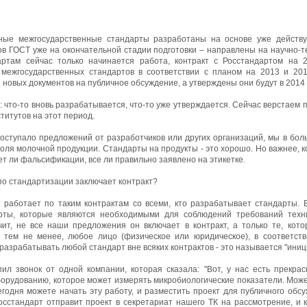
ьные межгосударственные стандарты разработаны на основе уже действ
в ГОСТ уже на окончательной стадии подготовки – направлены на научно-те
ртам сейчас только начинается работа, контракт с Росстандартом на 2
межгосударственных стандартов в соответствии с планом на 2013 и 20
новых документов на публичное обсуждение, а утверждены они будут в 2014 
: что-то вновь разрабатывается, что-то уже утверждается. Сейчас верстаем п
титутов на этот период.
поступало предложений от разработчиков или других организаций, мы в бо
оля молочной продукции. Стандарты на продукты - это хорошо. Но важнее, к
т ли фальсификации, все ли правильно заявлено на этикетке.
по стандартизации заключает контракт?
 работает по таким контрактам со всеми, кто разрабатывает стандарты. 
рты, которые являются необходимыми для соблюдений требований технич
чит, не все наши предложения он включает в контракт, а только те, кот
, тем не менее, любое лицо (физическое или юридическое), в соответств
разрабатывать любой стандарт вне всяких контрактов - это называется "иниц
пил звонок от одной компании, которая сказала: "Вот, у нас есть прекр
орудованию, которое может измерять микробиологические показатели. Мож
егодня можете начать эту работу, и разместить проект для публичного обс
осстандарт отправит проект в секретариат нашего ТК на рассмотрение, и 