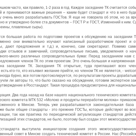
шком часто, как правило, 1-2 раза в год. Каждое заседание ТК считается соб
ий и принимаются важные решения – каким будет стандарт и что в него буд
у очень много разрабатывать ГОСТов. Я еще не говорила об этом, но за в
но и утверждено более ста документов – ГОСТ Р и ГОСТ, Изменений к ним. С
зеины, плавленые сыры).
ся большая работа по подготовке проектов к обсуждению на заседании Т
(именно они внимательно изучают написанный разработчиком проект и 
ы, дают предложения и т.д.) и, конечно, сам секретариат. Помимо сам
одки отзывов и замечаний, сопроводительные письма, уведомления о нач
ного-много различных сопроводительных бумаг. Перед заседанием нам 
предложения членов ТК по этим проектам. Это очень большая и напряженная 
на заседании ТК. Заседания ТК открытые, туда приглашают всех член
есть кто-то, кто изъявил желание прийти, но членом ТК не является, - welco
ногда бурно, все потом протоколируется, по результатам проекты дорабатыв
 учли ли авторы то, что было сказано на обсуждении, готовим экспертное з
а утверждение в Росстандарт. Такая процедура предусмотрена для националь
туация. Два года назад на базе нашего национального технического комитет
еского комитета МТК 532 «Молоко и продукты переработки молока» приказом
оженного в Минске. Теперь уже разрабатывается законодательная база 
же были общие стандарты - это прежние ГОСТы, которые действуют во всех
ации, так как практика по периодической актуализации стандартов действ
лизацией этих стандартов, не было, поэтому был создан этот межгосударств
стандарта выступила инициатором создания этого межгосударственног
венный совет в Минске создать технический комитет в России. Нас (Россий