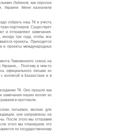
льевич Лабинов, как персона
и, Украине. Меня назначили
адо собрать наш ТК и учесть
стран-партнеров. Существует
ают и отправляют замечания.
 иногда три года, чтобы все
ываются проекты. Приходится
ем и проекты международных
амента Таможенного союза на
 Украине,... Поэтому в чем-то
ясь официального письма из
с коллегой в Казахстане и в
аседание ТК. Оно прошло как
и замечания наших коллег из
тражаем в протоколе.
олоко питьевое, молоко для
редакции, они направлены на
ны. После этого мы отправим
сле этого мы планируем, что
тываются по государственному