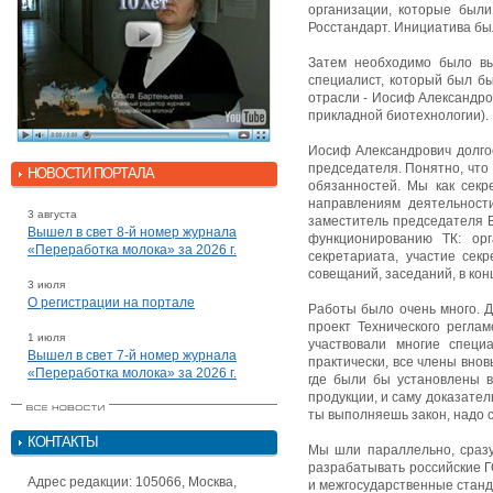
организации, которые был
Росстандарт. Инициатива бы
Затем необходимо было вы
специалист, который был бы
отрасли - Иосиф Александро
прикладной биотехнологии).
Иосиф Александрович долго
председателя. Понятно, что
НОВОСТИ ПОРТАЛА
обязанностей. Мы как сек
направлениям деятельности
3 августа
заместитель председателя В
Вышел в свет 8-й номер журнала
функционированию ТК: орг
«Переработка молока» за 2026 г.
секретариата, участие сек
совещаний, заседаний, в кон
3 июля
О регистрации на портале
Работы было очень много. Д
проект Технического регла
1 июля
участвовали многие специ
Вышел в свет 7-й номер журнала
практически, все члены внов
«Переработка молока» за 2026 г.
где были бы установлены в
продукции, и саму доказател
ты выполняешь закон, надо 
КОНТАКТЫ
Мы шли параллельно, сразу 
разрабатывать российские Г
Адрес редакции: 105066, Москва,
и межгосударственные станд