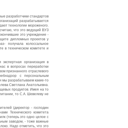
вные разработчики стандартов
рганизаций разрабатывается
здают технологии мороженого.
считаю, что это ведущий ВУЗ
окончившие это учреждение -
ащите дипломных проектов у
аз- получала колоссальное
те в техническом комитете и
 экспертная организация в
 нас в вопросах переработки
твом признанного отраслевого
требнадзор с персональным
ли мы разрабатываем какие-то
велева Светлана Анатольевна.
ищевых продуктов. Имея на то
питании, то С.А. Шевелеву не
телей (директор - господин
нами Технического комитета
лк (теперь это одно целое с
ьным заводом, - тоже важные
локо. Надо отметить, что это