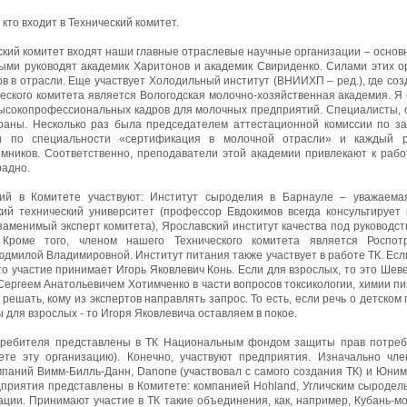
кто входит в Технический комитет.
еский комитет входят наши главные отраслевые научные организации – осно
и руководят академик Харитонов и академик Свириденко. Силами этих о
ов в отрасли. Еще участвует Холодильный институт (ВНИИХП – ред.), где со
еского комитета является Вологодская молочно-хозяйственная академия. Я 
высокопрофессиональных кадров для молочных предприятий. Специалисты, 
раны. Несколько раз была председателем аттестационной комиссии по з
ии по специальности «сертификация в молочной отрасли» и каждый р
мников. Соответственно, преподаватели этой академии привлекают к рабо
радно.
ий в Комитете участвуют: Институт сыроделия в Барнауле – уважаемая
кий технический университет (профессор Евдокимов всегда консультирует
езаменимый эксперт комитета), Ярославский институт качества под руководс
. Кроме того, членом нашего Технического комитета является Роспо
юдмилой Владимировной. Институт питания также участвует в работе ТК. Ес
то участие принимает Игорь Яковлевич Конь. Если для взрослых, то это Ше
 Сергеем Анатольевичем Хотимченко в части вопросов токсикологии, химии п
ешать, кому из экспертов направлять запрос. То есть, если речь о детском 
ы для взрослых - то Игоря Яковлевича оставляем в покое.
ребителя представлены в ТК Национальным фондом защиты прав потреби
те эту организацию). Конечно, участвуют предприятия. Изначально чле
паний Вимм-Билль-Данн, Danone (участвовал с самого создания ТК) и Юними
приятия представлены в Комитете: компанией Hohland, Угличским сыродел
ации. Принимают участие в ТК такие объединения, как, например, Кубань-мо