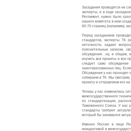
Заседания проводятся не сли
эксперты, и в ходе заседан
Регламент, нужно было сраз
нашего комитета в нем созда
60-70 страниц (например, ка
Перед заседанием проводит
стандартов, эксперты ТК 
неточности, задают вопрос
пояснительные записки, св
обсуждения…ну, в общем, м
изучить все проекты и все 
следует само обсуждение 
заинтересованных лиц. Если 
Обсуждения у нас проходят и
собираем в ТК. Мы смотрим,
проекту и отправляем его н
Теперь у нас изменилась си
межгосударственного технич
по стандартизации, распол
Таможенного Союза. У нас у
стандарты требуют актуализ
который бы занимался актуа
Именно Россия в лице Рос
инициативой в межгосударст