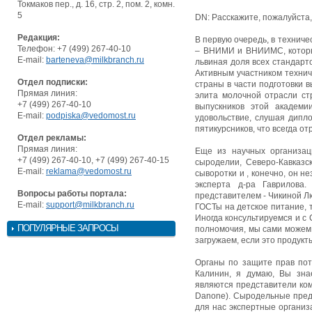
Токмаков пер., д. 16, стр. 2, пом. 2, комн.
5
DN: Расскажите, пожалуйста, 
Редакция:
В первую очередь, в технич
Телефон: +7 (499) 267-40-10
– ВНИМИ и ВНИИМС, которым
E-mail:
barteneva@milkbranch.ru
львиная доля всех стандарт
Активным участником технич
Отдел подписки:
страны в части подготовки 
Прямая линия:
элита молочной отрасли ст
+7 (499) 267-40-10
выпускников этой академ
E-mail:
podpiska@vedomost.ru
удовольствие, слушая дипло
пятикурсников, что всегда от
Отдел рекламы:
Прямая линия:
Еще из научных организац
+7 (499) 267-40-10, +7 (499) 267-40-15
сыроделии, Северо-Кавказс
E-mail:
reklama@vedomost.ru
сыворотки и , конечно, он н
эксперта д-ра Гаврилова
Вопросы работы портала:
представителем - Чикиной Л
E-mail:
support@milkbranch.ru
ГОСТы на детское питание, 
Иногда консультируемся и с
ПОПУЛЯРНЫЕ ЗАПРОСЫ
полномочия, мы сами можем р
загружаем, если это продукт
Органы по защите прав пот
Калинин, я думаю, Вы знае
являются представители ком
Danone). Сыродельные пред
для нас экспертные организ