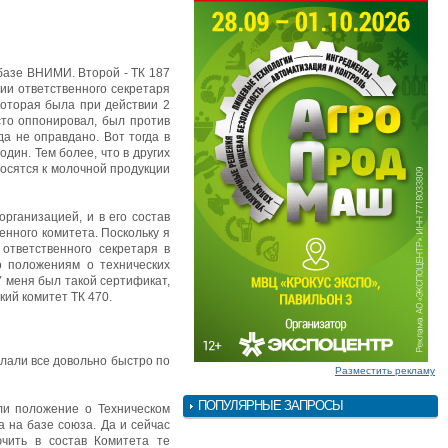
 базе ВНИМИ. Второй - ТК 187
ии ответственного секретаря
которая была при действии 2
сто оппонировал, был против
да не оправдано. Вот тогда в
дин. Тем более, что в других
носятся к молочной продукции
рганизацией, и в его состав
нного комитета. Поскольку я
ответственного секретаря в
о положениям о технических
У меня был такой сертификат,
кий комитет ТК 470.
лали все довольно быстро по
Разместить рекламу
ПОПУЛЯРНЫЕ ЗАПРОСЫ
ли положение о Техническом
а на базе союза. Да и сейчас
чить в состав Комитета те