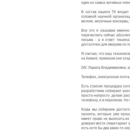
один из самых активных член
В состав нашего ТК входит
головной научной организа
молоко, молочные консервы, 
Все это я называю именно 
перечислить сейчас абсолют
письма - а в ответ тишина
достаточно для кворума по п
Я считаю, что наш техническ
на бумаге: приказом они соз
DN: Лариса Владимировна, ка
Телефон, электронная почта.
Есть строгая процедура сог
разработчики собирают разл
просто-напросто делаю рас
телефону, и в переписке. Но
Когда мы собираем достато
проекты, которые уже прош
имеет право не выносить их 
доверил вести секретариат э
есть хотя бы два каких-то н