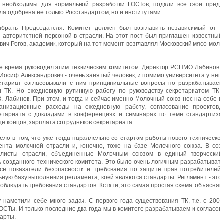
и необходимы для нормальной разработки ГОСТов, подали все свои пре
ла одобрена не только Росстандартом, но и институтами.
брать Председателя. Комитет должен был возглавить независимый от д
 авторитетной персоной в отрасли. На этот пост был приглашен известны
вич Рогов, академик, который на тот момент возглавлял Московский мясо-мо
е время руководил этим техническим комитетом. Директор РСПМО Лабинов
 Иосиф Александрович - очень занятый человек, и помимо университета у н
ретариат согласовывали с ним принципиальные вопросы по разрабатыва
 ТК. Но ежедневную рутинную работу по руководству секретариатом ТК
. Лабинов. При этом, и тогда и сейчас именно Молочный союз нес на себе
анизационные расходы на ежедневную работу, согласование проектов,
ретариата с докладами в конференциях и семинарах по теме стандартиз
це концов, зарплата сотрудников секретариата.
ело в том, что уже тогда параллельно со стартом работы нового техническ
мента молочной отрасли и, конечно, тоже на базе Молочного союза. В со
алисты отрасли, объединенные Молочным союзом в единый творческий
ь созданного технического комитета. Это было очень логичным разрабатыват
се показатели безопасности и требования по защите прав потребителе
ьную базу выполнения регламента, коей являются стандарты. Регламент - это 
соблюдать требования стандартов. Кстати, это самая простая схема, объясн
наметили себе много задач. С первого года существования ТК, т.е. с 200
ОСТы. И только последние два года мы в комитете разрабатываем и согласо
арты.