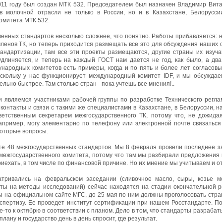
011 году был создан МТК 532. Председателем был назначен Владимир Вита
в молочной отрасли не только в России, но и в Казахстане, Белорусси
омитета МТК 532.
енных стандартов несколько сложнее, что понятно. Работы прибавляется: н
членов ТК, но теперь приходится размещать все это для обсуждения наших 
тандартизации, там все эти проекты размещаются, другие страны их изуч
длиняется, и теперь на каждый ГОСТ нам дается не год, как было, а два,
ународных комитетов есть примеры, когда и по пять и более лет согласов
поскольку у нас функционирует международный комитет IDF, и мы обсужда
ельно быстрее. Там столько стран - пока учтешь все мнения!..
и являемся участниками рабочей группы по разработке Технического регл
 контакты и связи с такими же специалистами в Казахстане, в Белоруссии, на
ветственным секретарем межгосударственного ТК, потому что, не дожида
апример, могу элементарно по телефону или электронной почте связаться 
которые вопросы.
те 48 межгосударственных стандартов. Мы 8 февраля провели последнее з
межгосударственного комитета, потому что там мы разбирали предложения 
приехать, в том числе по финансовой причине. Но их мнение мы учитываем и о
тривались на февральском заседании (сливочное масло, сыры, козье м
рты на методы исследований) сейчас находятся на стадии окончательной 
ы на официальном сайте МГС, до 25 мая по ним должны проголосовать стра
кспертизу. Ее проведет институт сертификации при нашем Росстандарте. По
е-то к октябрю в соответствии с планом. Дело в том, что стандарты разраба
плану и государство день в день спросит, где результат.