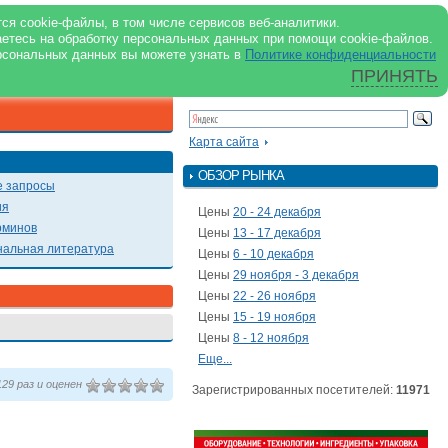
support@milkbranch.ru
ENG
ся cookie-файлы, в том числе сервисов веб-аналитики.
аетесь на обработку персональных данных при помощи cookie-файлов.
Архив номеров
Реклама на портале
Реклама в журнале
О портале
рсональных данных вы можете узнать в
Политике конфиденциальности
ПРИНЯТЬ
ПОИСК ПО ПОРТАЛУ
Презентации
Карта сайта
ОБЗОР РЫНКА
 запросы
ия
Цены
20 - 24 декабря
рминов
Цены
13 - 17 декабря
альная литература
Цены
6 - 10 декабря
Цены
29 ноября - 3 декабря
Цены
22 - 26 ноября
Цены
15 - 19 ноября
Цены
8 - 12 ноября
Еще...
29 раз и оценен
Зарегистрированных посетителей:
11971