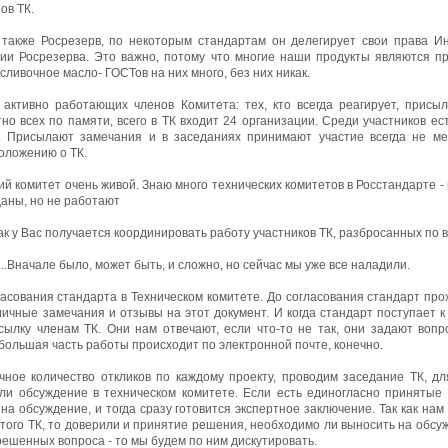
ов ТК.
 также Росрезерв, по некоторым стандартам он делегирует свои права Ин
ции Росрезерва. Это важно, потому что многие наши продукты являются п
сливочное масло- ГОСТов на них много, без них никак.
активно работающих членов Комитета: тех, кто всегда реагирует, присы
но всех по памяти, всего в ТК входит 24 организации. Среди участников ес
. Присылают замечания и в заседаниях принимают участие всегда не ме
оложению о ТК.
ий комитет очень живой. Знаю много технических комитетов в Росстандарте - 
даны, но не работают
к у Вас получается координировать работу участников ТК, разбросанных по 
..Вначале было, может быть, и сложно, но сейчас мы уже все наладили.
ласования стандарта в Техническом комитете. До согласования стандарт пр
ичные замечания и отзывы на этот документ. И когда стандарт поступает к
сылку членам ТК. Они нам отвечают, если что-то не так, они задают воп
 большая часть работы происходит по электронной почте, конечно.
чное количество откликов по каждому проекту, проводим заседание ТК, д
ли обсуждение в техническом комитете. Если есть единогласно принятые 
на обсуждение, и тогда сразу готовится экспертное заключение. Так как на
того ТК, то доверили и принятие решения, необходимо ли выносить на обсуж
ерешенных вопроса - то мы будем по ним дискутировать.