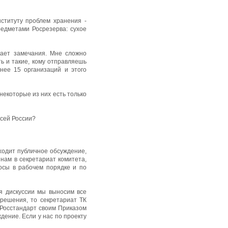
ституту проблем хранения -
редметами Росрезерва: сухое
лает замечания. Мне сложно
ть и такие, кому отправляешь
нее 15 организаций и этого
некоторые из них есть только
всей России?
оходит публичное обсуждение,
 нам в секретариат комитета,
росы в рабочем порядке и по
ля дискуссии мы выносим все
решения, то секретариат ТК
м Росстандарт своим Приказом
дение. Если у нас по проекту