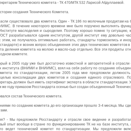
екретарем Технического комитета - ТК 470/МТК 532 Ларисой Абдуллаевой.
стории создания Технического Комитета.
расли существовало два комитета. Один - ТК 186 по молочным продуктам на
НИИМС. В течение некоторого времени мне было поручено выполнять функц
 Институте маслоделия и сыроделия. Поэтому хорошо помню ту ситуацию, 
 ГОСТ разрабатывался одним институтом, другой институт ему довольно ча
с этим, не получалось оптимально работать, стандарты тормозились и иног
стандарте) и возник вопрос объединения этих двух технических комитетов в о
нта деления комитета на молоко и масло-сыр отдельно. Все эти продукты от
 одном комитете.
рый в 2005 году уже был достаточно известной и авторитетной в отрасли о
х института (ВНИМИ и ВНИИМС), взял на себя работу по созданию объедине
митета по стандартизации, летом 2005 года мне предложили должность 
елью консолидации двух комитетов и создания единого отраслевого. П
кретарь должен был иметь сертификат эксперта в области стандартизации. 
ом же году приказом Росстандарта осенью был создан объединенный Техничес
вался состав Технического комитета.
ниями по созданию комитета до его организации прошло 3-4 месяца. Мы сде
тами.
я? - Мы предложили Росстандарту и отрасли свое видение и разработа
рвый опыт вообще в стране по функционированию ТК не на базе института, 
то ведет технический комитет по стандартизации. Мы предложили вклю