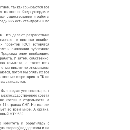
ытием, так как собираются все
ет включено. Когда утвердили
ремя существования и работы
реди них есть стандарты и по
К. Это делают разработчики
отмечают в нем все ошибки,
их проектов ГОСТ готовятся
але и окончании публичного
с Председателем необходимо
работа. И затем, собственно,
ов комитета, а также всех
me, мы никому не отказываем.
аются, потом мы опять их все
аключение секретариата ТК по
ных стандартов.
а был создан уже секретариат
 межгосударственного совета
не России в отдельности, а
 11 странах СНГ. Но все эти
ует во всем мире. А органа,
енный МТК 532.
о комитета и обратилась с
скую сторону)поддержали и на