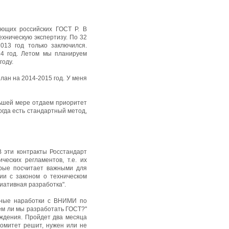
ующих российских ГОСТ Р. В
хническую экспертизу. По 32
013 год только заключился.
14 год. Летом мы планируем
году.
лан на 2014-2015 год. У меня
льшей мере отдаем приоритет
огда есть стандартный метод,
В эти контракты Росстандарт
еских регламентов, т.е. их
орые посчитает важными для
ии с законом о техническом
иативная разработка".
асные наработки с ВНИМИ по
ем ли мы разработать ГОСТ?"
уждения. Пройдет два месяца
комитет решит, нужен или не