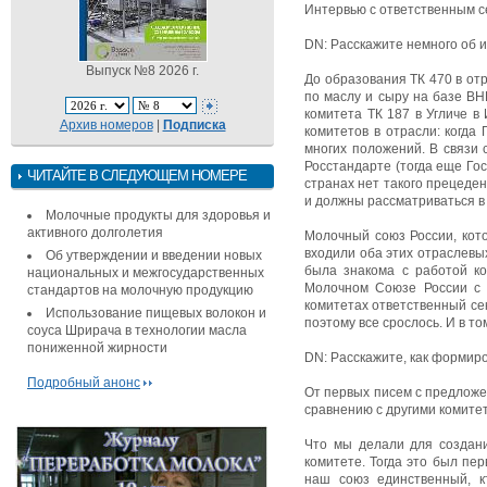
Интервью с ответственным с
DN: Расскажите немного об и
Выпуск №8 2026 г.
До образования ТК 470 в от
по маслу и сыру на базе В
комитета ТК 187 в Угличе в
Архив номеров
|
Подписка
комитетов в отрасли: когда
многих положений. В связи 
Росстандарте (тогда еще Гос
ЧИТАЙТЕ В СЛЕДУЮЩЕМ НОМЕРЕ
странах нет такого прецеде
и должны рассматриваться в
Молочные продукты для здоровья и
активного долголетия
Молочный союз России, кото
входили оба этих отраслевы
Об утверждении и введении новых
была знакома с работой ко
национальных и межгосударственных
Молочном Союзе России с ц
стандартов на молочную продукцию
комитетах ответственный се
Использование пищевых волокон и
поэтому все срослось. И в т
соуса Шрирача в технологии масла
пониженной жирности
DN: Расскажите, как формиро
Подробный анонс
От первых писем с предложе
сравнению с другими комите
Что мы делали для создани
комитете. Тогда это был пе
наш союз единственный, к