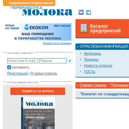
Уведомление подписчикам!
Каталог
предприятий
Разместить рекламу
ОТРАСЛЕВАЯ ИНФОРМАЦИЯ
Вебинары
Тендеры
Новости отрасли
запомнить
ГОСТы
Регистрация
|
Я забыл пароль
Главная страница
Публикации
ПОДПИСКА НА ЖУРНАЛ
"Комитет по стандартизац