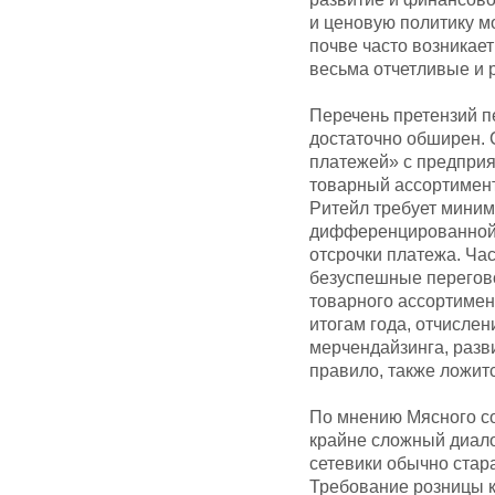
и ценовую политику мо
почве часто возникае
весьма отчетливые и 
Перечень претензий п
достаточно обширен. 
платежей» с предприя
товарный ассортимент
Ритейл требует миним
дифференцированной с
отсрочки платежа. Ча
безуспешные перегово
товарного ассортимен
итогам года, отчислен
мерчендайзинга, разви
правило, также ложит
По мнению Мясного с
крайне сложный диало
сетевики обычно стар
Требование розницы 