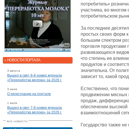
потребитель» розничн
участника, во многом 
потребительском рынк
За последнее десятил
простых своих форм к
большим спектром ро
торговля продуктами 
развивающихся видов 
что степень ее влиян
НОВОСТИ ПОРТАЛА
продуктов и соответс
значительна. От поли
3 августа
Вышел в свет 8-й номер журнала
зависит то, какой про
«Переработка молока» за 2026 г.
Естественно, что пон
3 июля
О регистрации на портале
продвижении мясных п
продаж, дифференциа
1 июля
обеспечении высокой 
Вышел в свет 7-й номер журнала
«Переработка молока» за 2026 г.
взаимоотношений сете
Государство также не 