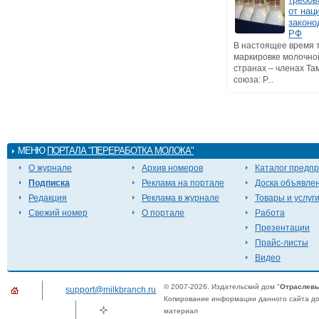
от нац
законо
РФ
В настоящее время 
маркировке молочно
странах – членах Т
союза: Р...
МЕНЮ
ПОРТАЛА "ПЕРЕРАБОТКА МОЛОКА"
О журнале
Архив номеров
Каталог предп
Подписка
Реклама на портале
Доска объявле
Редакция
Реклама в журнале
Товары и услуг
Свежий номер
О портале
Работа
Презентации
Прайс-листы
Видео
© 2007-2026. Издательский дом "
Отраслевы
support@milkbranch.ru
Копирование информации данного сайта доп
материал