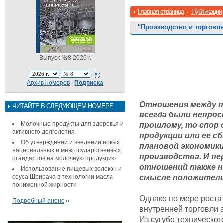
Главная страница
Публикации
"Производство и торговл
Выпуск №8 2026 г.
Архив номеров
|
Подписка
Отношения между п
ЧИТАЙТЕ В СЛЕДУЮЩЕМ НОМЕРЕ
всегда были непрос
Молочные продукты для здоровья и
прошлому, то спор 
активного долголетия
продукции или ее с
Об утверждении и введении новых
плановой экономики
национальных и межгосударственных
производства. И п
стандартов на молочную продукцию
отношений также н
Использование пищевых волокон и
соуса Шрирача в технологии масла
смысле положитель
пониженной жирности
Однако по мере роста
Подробный анонс
внутренней торговли 
Из сугубо техническог