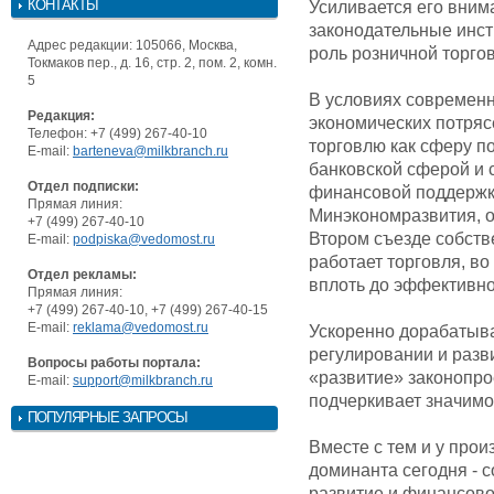
КОНТАКТЫ
Усиливается его вним
законодательные инст
Адрес редакции: 105066, Москва,
роль розничной торго
Токмаков пер., д. 16, стр. 2, пом. 2, комн.
5
В условиях современн
Редакция:
экономических потря
Телефон: +7 (499) 267-40-10
торговлю как сферу п
E-mail:
barteneva@milkbranch.ru
банковской сферой и 
Отдел подписки:
финансовой поддержк
Прямая линия:
Минэкономразвития, 
+7 (499) 267-40-10
Втором съезде собстве
E-mail:
podpiska@vedomost.ru
работает торговля, во
Отдел рекламы:
вплоть до эффективно
Прямая линия:
+7 (499) 267-40-10, +7 (499) 267-40-15
E-mail:
reklama@vedomost.ru
Ускоренно дорабатыва
регулировании и разв
Вопросы работы портала:
«развитие» законопро
E-mail:
support@milkbranch.ru
подчеркивает значимо
ПОПУЛЯРНЫЕ ЗАПРОСЫ
Вместе с тем и у прои
доминанта сегодня - 
развитие и финансово