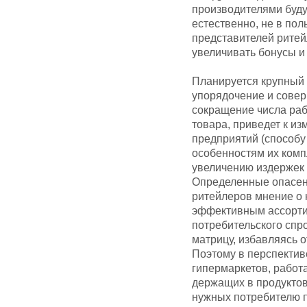
производителями буду
естественно, не в по
представителей ритей
увеличивать бонусы и
Планируется крупный 
упорядочение и совер
сокращение числа ра
товара, приведет к из
предприятий (способу
особенностям их компл
увеличению издержек 
Определенные опасен
ритейлеров мнение о 
эффективным ассортим
потребительского спр
матрицу, избавляясь 
Поэтому в перспектив
гипермаркетов, работ
держащих в продуктов
нужных потребителю п