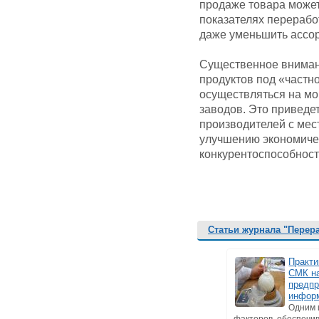
продаже товара может
показателях переработ
даже уменьшить ассо
Существенное вниман
продуктов под «частно
осуществляться на мо
заводов. Это приведе
производителей с мест
улучшению экономичес
конкурентоспособност
Статьи журнала "Перер
Практи
СМК н
предпр
инфор
Одним 