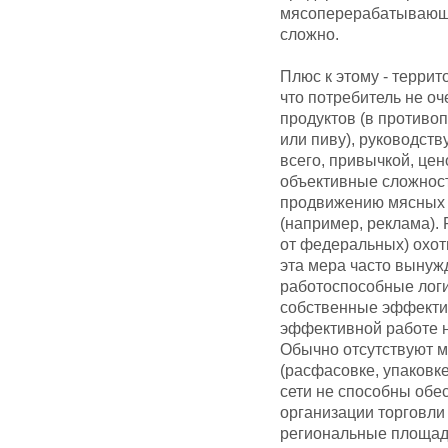
мясоперерабатывающи
сложно.
Плюс к этому - террит
что потребитель не оч
продуктов (в противо
или пиву), руководст
всего, привычкой, цен
объективные сложнос
продвижению мясных и
(например, реклама).
от федеральных) охот
эта мера часто выну
работоспособные логи
собственные эффектив
эффективной работе 
Обычно отсутствуют м
(расфасовке, упаковке
сети не способны обе
организации торговли
региональные площад