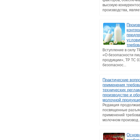
факторов, обеспеч
высокую конкуренто
производства, являет
Произ
контро
предпр
услов
требов
Вступление в силу Т
«О безопасности п
продукции», ТР ТС 0
безопаснос...
Практические вопр
применения требов
технических регла
производстве и обо
молочной продукци
Редакция продолжае
посвященные разъя
применений требова
молочном производ..
Основ
требов