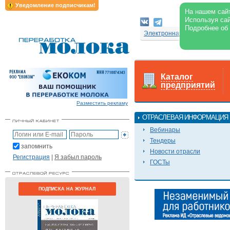
Уведомление подписчикам!
На нашем сайт
Используя сай
Подробнее об
Электронная версия журнал
Каталог
предприятий
Разместить рекламу
ОТРАСЛЕВАЯ ИНФОРМАЦИЯ
Вебинары
Тендеры
запомнить
Новости отрасли
Регистрация
|
Я забыл пароль
ГОСТы
ПОДПИСКА НА ЖУРНАЛ