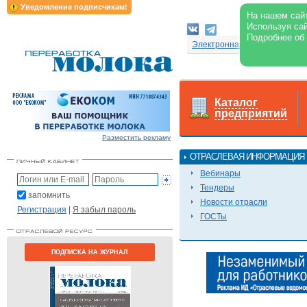
Уведомление подписчикам!
На нашем сайт
Используя сай
Подробнее об
Электронная версия журнал
Каталог
предприятий
Разместить рекламу
ОТРАСЛЕВАЯ ИНФОРМАЦИЯ
Вебинары
Тендеры
запомнить
Новости отрасли
Регистрация
|
Я забыл пароль
ГОСТы
ПОДПИСКА НА ЖУРНАЛ