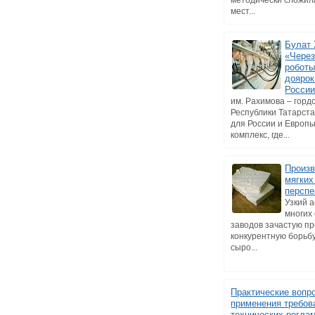
методически сложил
мест...
Булат 
«Через
роботы
доярок
Росси
им. Рахимова – горд
Республики Татарст
для России и Европ
комплекс, где...
Произв
мягких
перспе
Узкий 
многих
заводов зачастую п
конкурентную борьб
сыро...
Практические вопр
применения требов
технических регла