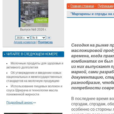
Главная страница
Публикации
"Маргарины и спрэды на 
Выпуск №8 2026 г.
Архив номеров
|
Подписка
Сегодня на рынке 
масложировой проду
ЧИТАЙТЕ В СЛЕДУЮЩЕМ НОМЕРЕ
времена, когда пра
комбинатах он был
Молочные продукты для здоровья и
из них выпускают 
активного долголетия
маркой, сами разр
Об утверждении и введении новых
национальных и межгосударственных
документацию, ст
стандартов на молочную продукцию
разнообразие, что
Использование пищевых волокон и
потребности совре
соуса Шрирача в технологии масла
пониженной жирности
В последнее время во
Подробный анонс
спрэдам, спрэдам, о
особенно со стороны 