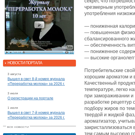
секрет, что погрешнос
чрезмерным употребл
употребления низкож
— пониженная калори
— повышенная физиоло
сбалансированного жи
— обеспеченность ви
— пониженное содерж
— высокие органолепт
НОВОСТИ ПОРТАЛА
Потребительские свой
3 августа
хорошим ароматом и в
Вышел в свет 8-й номер журнала
Качественный продукт
«Переработка молока» за 2026 г.
температуре, легко на
3 июля
при замораживании и
О регистрации на портале
разработке рецептур 
подбору жиров по тем
1 июля
Вышел в свет 7-й номер журнала
твердой и жидкой фаз
«Переработка молока» за 2026 г.
ароматизатор, учитыв
закристаллизоваться 
тем самым высокую го