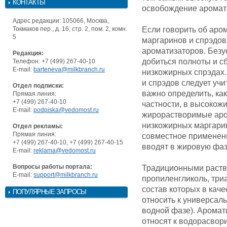
КОНТАКТЫ
освобождение аромата
Адрес редакции: 105066, Москва,
Токмаков пер., д. 16, стр. 2, пом. 2, комн.
Если говорить об аром
5
маргаринов и спрэдов
ароматизаторов. Безу
Редакция:
добиться полноты и с
Телефон: +7 (499) 267-40-10
E-mail:
barteneva@milkbranch.ru
низкожирных спрэдах.
и спрэдов следует уч
Отдел подписки:
важно определить, ка
Прямая линия:
+7 (499) 267-40-10
частности, в высокож
E-mail:
podpiska@vedomost.ru
жирорастворимые аром
низкожирных маргарин
Отдел рекламы:
Прямая линия:
совместное применен
+7 (499) 267-40-10, +7 (499) 267-40-15
вводят в жировую фаз
E-mail:
reklama@vedomost.ru
Вопросы работы портала:
Традиционными раство
E-mail:
support@milkbranch.ru
пропиленгликоль, три
состав которых в каче
ПОПУЛЯРНЫЕ ЗАПРОСЫ
относить к универсаль
водной фазе). Аромат
относят к водорасвори