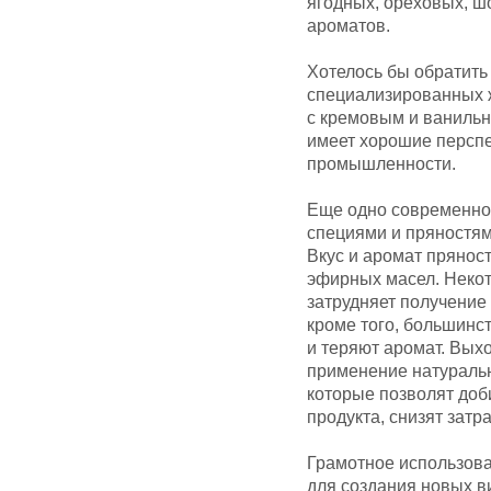
ягодных, ореховых, ш
ароматов.
Хотелось бы обратить
специализированных 
с кремовым и ваниль
имеет хорошие перспе
промышленности.
Еще одно современное
специями и пряностям
Вкус и аромат пряност
эфирных масел. Некот
затрудняет получение 
кроме того, большинс
и теряют аромат. Вых
применение натуральн
которые позволят доби
продукта, снизят затр
Грамотное использов
для создания новых в