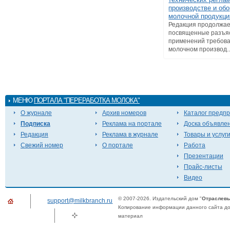
производстве и обо
молочной продукци
Редакция продолжае
посвященные разъя
применений требова
молочном производ..
МЕНЮ
ПОРТАЛА "ПЕРЕРАБОТКА МОЛОКА"
О журнале
Архив номеров
Каталог предп
Подписка
Реклама на портале
Доска объявле
Редакция
Реклама в журнале
Товары и услуг
Свежий номер
О портале
Работа
Презентации
Прайс-листы
Видео
© 2007-2026. Издательский дом "
Отраслевы
support@milkbranch.ru
Копирование информации данного сайта доп
материал