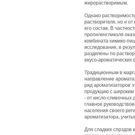
жирорастворимым.
Однако растворимость
растворителя, но и о
его состав. В частнос
пропиленгликоля ока
комбината химико-пищ
исследование, в резу
разделены по раствор
вкусо-ароматических 
Традиционным в марга
направление аромата
ряд ароматизаторов э
продукцию с широким 
- от кисло-сливочных 
главное руководствов
населения своего рег
ароматизатора, учиты
Для сладких спрэдов 