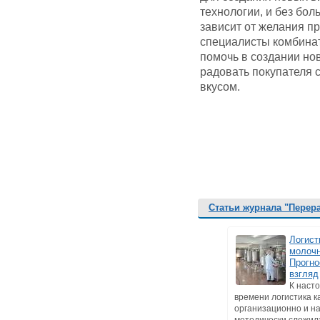
технологии, и без бол
зависит от желания пр
специалисты комбинат
помочь в создании нов
радовать покупателя
вкусом.
Статьи журнала "Перер
Логист
молочн
Прогно
взгляд
К наст
времени логистика к
организационно и н